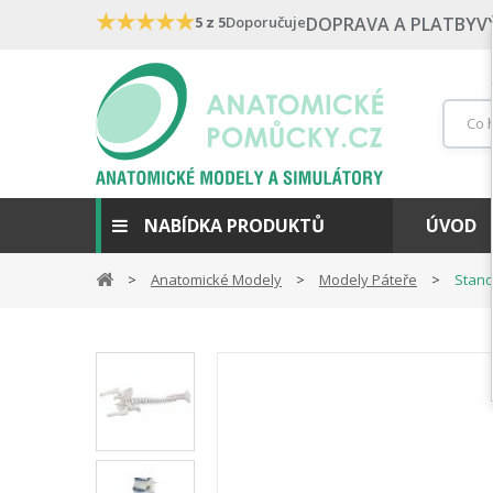
★
★
★
★
★
5 z 5
Doporučuje
DOPRAVA A PLATBY
V
NABÍDKA PRODUKTŮ
ÚVOD
Anatomické Modely
Modely Páteře
Stand