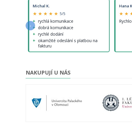
Michal K.
Hana K
★ ★ ★ ★ ★
★ ★ 
5/5
e a
rychlá komunikace
Rychlo
‹
dobrá komunikace
rychlé dodání
okamžité odeslání s platbou na
fakturu
nenalezl jsem (tedy krom cen
modelů, které ale nejsou jinde
lepší...)
NAKUPUJÍ U NÁS