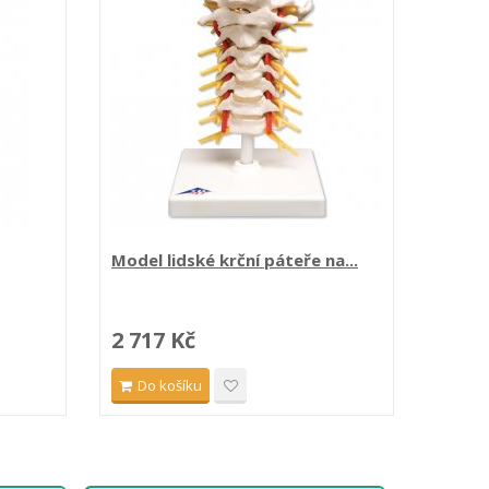
Model lidské krční páteře na...
Model 
2 717 Kč
2 71
Do košíku
Do 