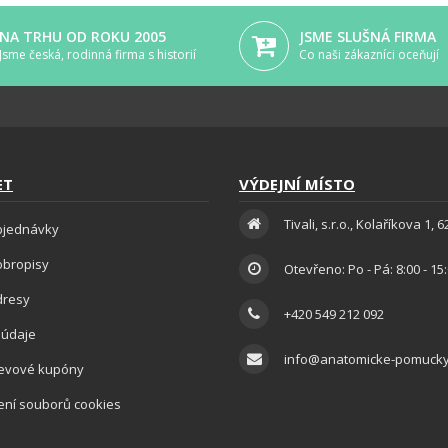
NA TRHU OD ROKU 2005
JSME SLUŠNÁ FIRMA
Jsme česká, rodinná firma s historií
Co naši zákazníci oceňují
ET
VÝDEJNÍ MÍSTO
Tivali, s.r.o., Kolaříkova 1, 
bjednávky
obropisy
Otevřeno: Po - Pá: 8:00 - 15
dresy
+420 549 212 092
 údaje
info@anatomicke-pomucky
levové kupóny
ení souborů cookies