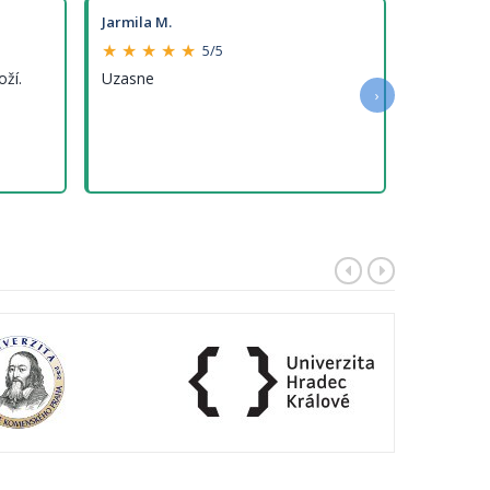
Jarmila M.
★ ★ ★ ★ ★
5/5
oží.
Uzasne
›