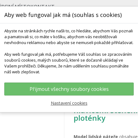
ÝDEJNÍ MÍSTO
KONTAKT
Aby web fungoval jak má (souhlas s cookies)
Abyste na stránkách rychle našli to, co hledáte, abychom Vás poznali
a pamatovali si, co máte v košíku, abychom vás neobtěžovali
nevhodnou reklamou nebo abyste se nemuseli pokaždé přihlašovat.
Aby web fungoval jak má, potřebujeme Váš souhlas se zpracováním
souborů cookies, malých souborů, které se dočasně ukládají ve
NEJPRODÁVANĚJŠÍ
VÝCHOVA KE ZDRAVÍ
VÝHODN
Vašem prohlížeči. Děkujeme, že nám udělením souhlasu pomáháte
náš web zlepšovat.
ardní Model Lidské Páteře S Pánví, Hlavicemi Stehenních Kostí A Vyhřezn
Přijmout všechny soubory cookies
Standardní model 
Nastavení cookies
hlavicemi stehenn
ploténky
Model
lidské páteře
obsahuj