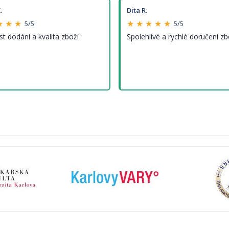
.
Dita R.
★ ★ ★
★ ★ ★ ★ ★
5/5
5/5
st dodání a kvalita zboží
Spolehlivé a rychlé doručení zb