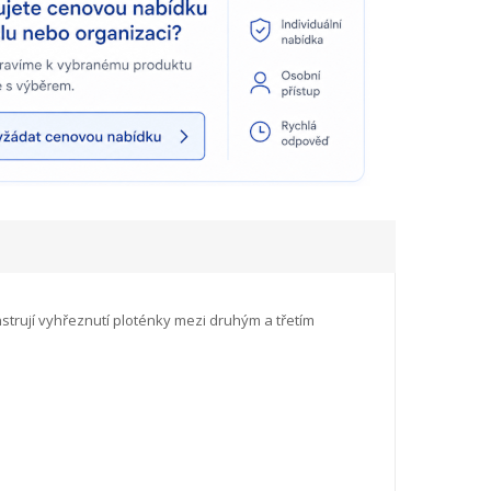
strují vyhřeznutí ploténky mezi druhým a třetím