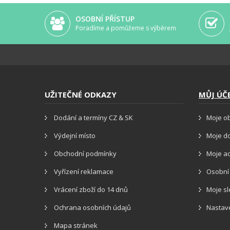
OSOBNÍ PŘÍSTUP
Poradíme a pomůžeme s výběrem
UŽITEČNÉ ODKAZY
MŮJ ÚČ
Dodání a termíny CZ & SK
Moje o
Výdejní místo
Moje d
Obchodní podmínky
Moje a
Vyřízení reklamace
Osobní
Vrácení zboží do 14 dnů
Moje s
Ochrana osobních údajů
Nastav
Mapa stránek