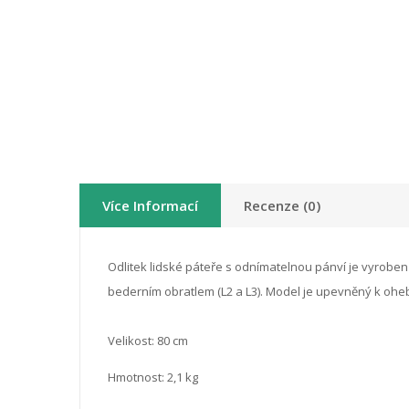
Více Informací
Recenze (0)
Odlitek lidské páteře s odnímatelnou pánví je vyroben
bederním obratlem (L2 a L3). Model je upevněný k ohe
Velikost: 80 cm
Hmotnost: 2,1 kg