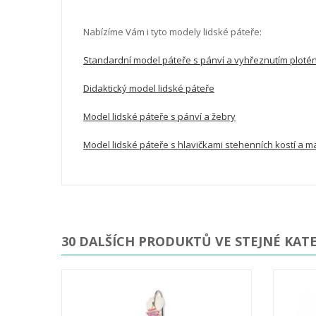
Nabízíme Vám i tyto modely lidské páteře:
Standardní model páteře s pánví a vyhřeznutím ploté
Didaktický model lidské páteře
Model lidské páteře s pánví a žebry
Model lidské páteře s hlavičkami stehenních kostí a 
30 DALŠÍCH PRODUKTŮ VE STEJNÉ KATE