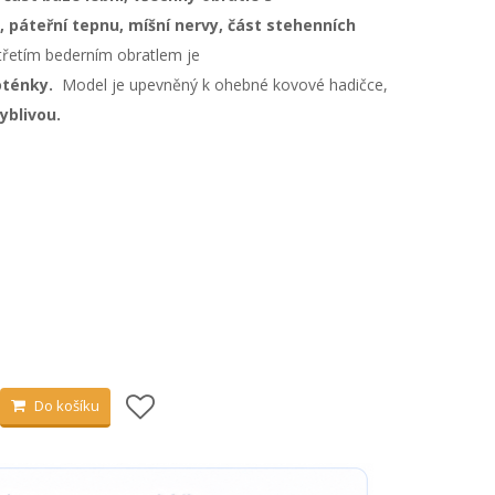
 páteřní tepnu, míšní nervy, část stehenních
třetím bederním obratlem je
oténky.
Model je upevněný k ohebné kovové hadičce,
yblivou.
Do košíku