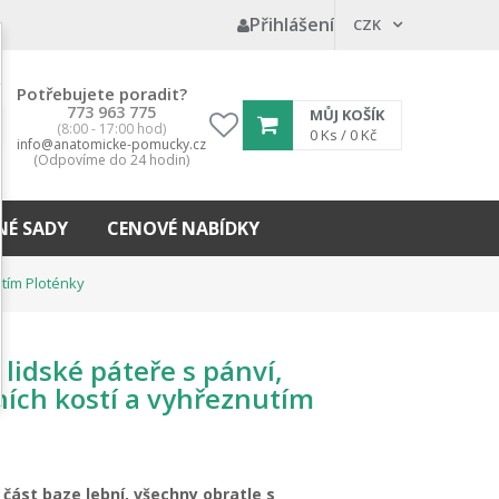
Přihlášení
CZK
Potřebujete poradit?
773 963 775
MŮJ KOŠÍK
(8:00 - 17:00 hod)
My
0
Ks /
0 Kč
info@anatomicke-pomucky.cz
wishlist
(Odpovíme do 24 hodin)
É SADY
CENOVÉ NABÍDKY
utím Ploténky
lidské páteře s pánví,
ích kostí a vyhřeznutím
e
část baze lební, všechny obratle s