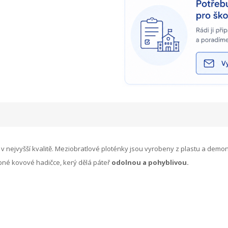
 v nejvyšší kvalitě. Meziobratlové ploténky jsou vyrobeny z plastu a demon
bné kovové hadičce, kerý dělá páteř
odolnou a pohyblivou.