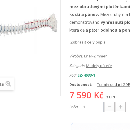
meziobratlovými ploténkami,
kostí a pánev.
Mezi druhým a 
demonstrováno
vyhřeznutí pl
která dělá páteř
odolnou a poh
Zobrazit celý popis
Výrobce:
Erler-Zimmer
Kategorie:
Modely páteře
Kód:
EZ-4033-1
tší
Termín dodání ZDE
Dostupnost:
7 590 Kč
s DPH
Počet