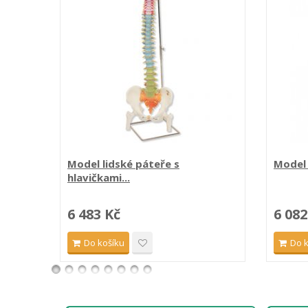
Model lidské páteře s
Model 
hlavičkami...
6 483 Kč
6 082
Do košíku
Do 