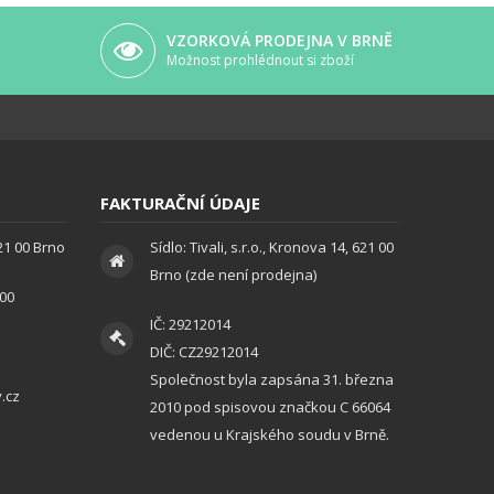
VZORKOVÁ PRODEJNA V BRNĚ
Možnost prohlédnout si zboží
FAKTURAČNÍ ÚDAJE
621 00 Brno
Sídlo: Tivali, s.r.o., Kronova 14, 621 00
Brno (zde není prodejna)
:00
IČ: 29212014
DIČ: CZ29212014
Společnost byla zapsána 31. března
.cz
2010 pod spisovou značkou C 66064
vedenou u Krajského soudu v Brně.