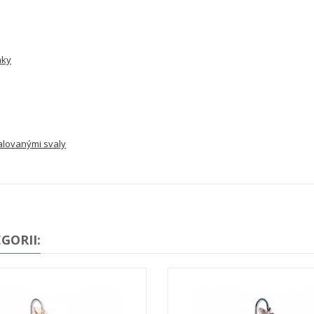
nky
malovanými svaly
GORII: