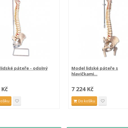
lidské páteře - odolný
Model lidské páteře s
hlavičkami...
 Kč
7 224 Kč
košíku
Do košíku