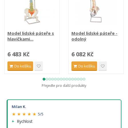
Model lidské páteře s
Model lidské páteře -
hlavičkami...
odolný
6 483 Kč
6 082 Kč
Do košíku
Do košíku
Přejeďte pro další produkty
Milan K.
★ ★ ★ ★ ★
5/5
Rychlost