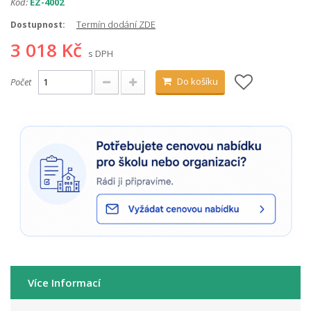
Kód:
EZ-4002
Termín dodání ZDE
Dostupnost:
3 018 Kč
s DPH
Do košíku
Počet
Více Informací