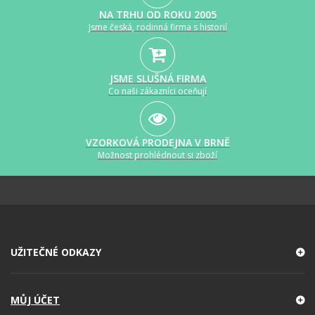
NA TRHU OD ROKU 2005
Jsme česká, rodinná firma s historií
JSME SLUŠNÁ FIRMA
Co naši zákazníci oceňují
VZORKOVÁ PRODEJNA V BRNĚ
Možnost prohlédnout si zboží
UŽITEČNÉ ODKAZY
MŮJ ÚČET