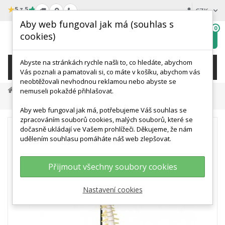
★
5 z 5
CZK
Aby web fungoval jak má (souhlas s
0
cookies)
Hledat
My
wishlist
Abyste na stránkách rychle našli to, co hledáte, abychom
KATEGORIE
Vás poznali a pamatovali si, co máte v košíku, abychom vás
neobtěžovali nevhodnou reklamou nebo abyste se
Anatomické Modely
Modely Páteře
nemuseli pokaždé přihlašovat.
Mini Model Lidské Páteře Na Závěsném Stojanu
Aby web fungoval jak má, potřebujeme Váš souhlas se
zpracováním souborů cookies, malých souborů, které se
dočasně ukládají ve Vašem prohlížeči. Děkujeme, že nám
udělením souhlasu pomáháte náš web zlepšovat.
Přijmout všechny soubory cookies
Nastavení cookies