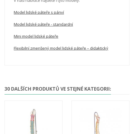
V naší nabídce najdete i tyto modely:
Model lidské páteře s pánví
Model lidské páteře - standardní
Mini model lidské páteře
Flexibilní zmenšený model lidské páteře – didaktický
30 DALŠÍCH PRODUKTŮ VE STEJNÉ KATEGORII: