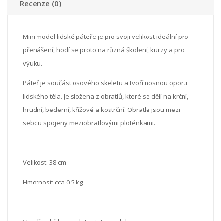
Recenze (0)
Mini model lidské páteře je pro svoji velikost ideální pro
přenášení, hodí se proto na různá školení, kurzy a pro
výuku.
Páteř je součást osového skeletu a tvoří nosnou oporu
lidského těla. Je složena z obratlů, které se dělí na krční,
hrudní, bederní, křížové a kostrční. Obratle jsou mezi
sebou spojeny meziobratlovými ploténkami.
Velikost: 38 cm
Hmotnost: cca 0.5 kg