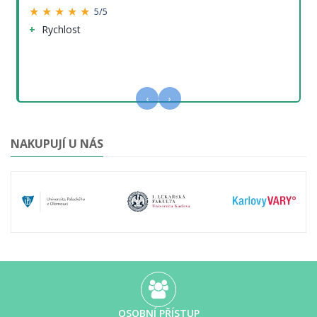
★ ★ ★ ★ ★
5/5
Rychlost
‹
›
NAKUPUJÍ U NÁS
OSOBNÍ PŘÍSTUP