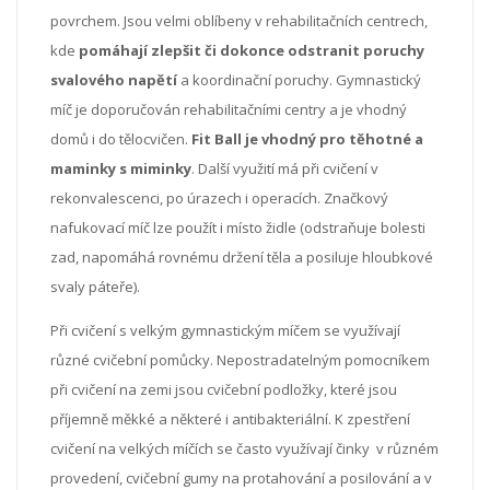
povrchem. Jsou velmi oblíbeny v rehabilitačních centrech,
kde
pomáhají zlepšit či dokonce odstranit poruchy
svalového napětí
a koordinační poruchy. Gymnastický
míč je doporučován rehabilitačními centry a je vhodný
domů i do tělocvičen.
Fit Ball je vhodný pro těhotné a
maminky s miminky
. Další využití má při cvičení v
rekonvalescenci, po úrazech i operacích. Značkový
nafukovací míč lze použít i místo židle (odstraňuje bolesti
zad, napomáhá rovnému držení těla a posiluje hloubkové
svaly páteře).
Při cvičení s velkým gymnastickým míčem se využívají
různé cvičební pomůcky. Nepostradatelným pomocníkem
při cvičení na zemi jsou cvičební podložky, které jsou
příjemně měkké a některé i antibakteriální. K zpestření
cvičení na velkých míčích se často využívají činky v různém
provedení, cvičební gumy na protahování a posilování a v