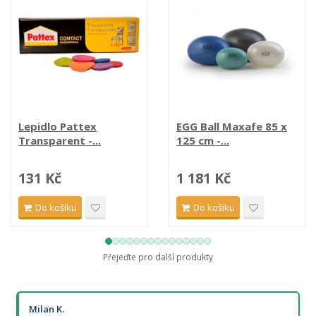
Lepidlo Pattex
EGG Ball Maxafe 85 x
Transparent -...
125 cm -...
131 Kč
1 181 Kč
Do košíku
Do košíku
Přejeďte pro další produkty
Milan K.