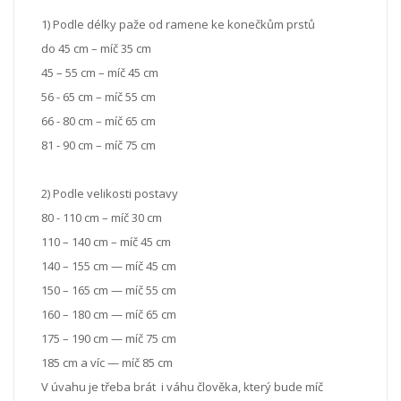
1) Podle délky paže od ramene ke konečkům prstů
do 45 cm – míč 35 cm
45 – 55 cm – míč 45 cm
56 - 65 cm – míč 55 cm
66 - 80 cm – míč 65 cm
81 - 90 cm – míč 75 cm
2) Podle velikosti postavy
80 - 110 cm – míč 30 cm
110 – 140 cm – míč 45 cm
140 – 155 cm — míč 45 cm
150 – 165 cm — míč 55 cm
160 – 180 cm — míč 65 cm
175 – 190 cm — míč 75 cm
185 cm a víc — míč 85 cm
V úvahu je třeba brát i váhu člověka, který bude míč