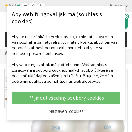
★
5 z 5
CZK
Aby web fungoval jak má (souhlas s
0
cookies)
Hledat
My
wishlist
Abyste na stránkách rychle našli to, co hledáte, abychom
KATEGORIE
Vás poznali a pamatovali si, co máte v košíku, abychom vás
neobtěžovali nevhodnou reklamou nebo abyste se
Terapie A Rehabilitace
Cvičební Míče
nemuseli pokaždé přihlašovat.
Fit Ball 55 Cm - GYMNIC
Aby web fungoval jak má, potřebujeme Váš souhlas se
zpracováním souborů cookies, malých souborů, které se
dočasně ukládají ve Vašem prohlížeči. Děkujeme, že nám
udělením souhlasu pomáháte náš web zlepšovat.
Přijmout všechny soubory cookies
Nastavení cookies