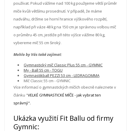
používat. Pokud vážíme nad 100 kg použijeme větší průměr
míče kvůli většímu prosednutí. V případě, že máme
nadváhu, držíme se horní hranice výškového rozpětí,
například při váze 48 kg na 150 cm je správnou volbou míč
o průměru 45 cm, jestliže při této výšce vážíme 80 kg,
vybereme míč 55 cm široký.
Mohlo by Vás také zajímat:
Gymnastický míč Classic Plus 55 cm - GYMNIC
My - Ball 55 cm - TOGU
Gymnastikball PEZZI 53 cm - LEDRAGOMMA
Míč Classic 55 cm - GYMNIC
Více informací o gymnastických míčích obecně naleznete v
článku "
VELKÉ GYMNASTICKÉ MÍČE - jak vybrat ten
správný
".
Ukázka využití Fit Ballu od firmy
Gymnic: