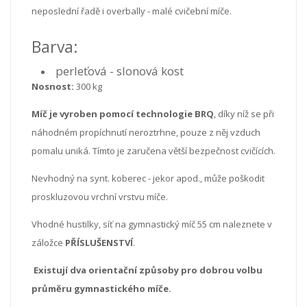
neposlední řadě i overbally - malé cvičební míče.
Barva:
perleťová - slonová kost
Nosnost:
300 kg
Míč je vyroben pomocí technologie BRQ
, díky níž se při
náhodném propíchnutí neroztrhne, pouze z něj vzduch
pomalu uniká. Tímto je zaručena větší bezpečnost cvičících.
Nevhodný na synt. koberec - jekor apod., může poškodit
proskluzovou vrchní vrstvu míče.
Vhodné hustilky, síť na gymnastický míč 55 cm naleznete v
záložce
PŘÍSLUŠENSTVÍ
.
Existují dva orientační způsoby pro dobrou volbu
průměru gymnastického míče.