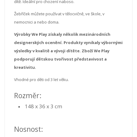
dítě. Ideální pro chození naboso.
Žebříček můžete používat v tělocvičně, ve škole, v
nemocnici a nebo doma.
Výrobky We Play získaly několik mezinárodních
designerských ocenění. Produkty vynikaly výbornými
výsledky v kvalitě a vývoji dítěte.
Zboží We Play
podporují dětskou tvořivost představivost a
kreativitu.
Vhodné pro děti od 3 let věku.
Rozměr:
148 x 36 x 3 cm
Nosnost: