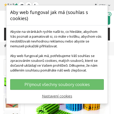
★
5 z 5
CZK
Aby web fungoval jak má (souhlas s
0
cookies)
Hledat
My
wishlist
Abyste na stránkách rychle našli to, co hledáte, abychom
KATEGORIE
Vás poznali a pamatovali si, co máte v košíku, abychom vás
neobtěžovali nevhodnou reklamou nebo abyste se
Terapie A Rehabilitace
Balanc A Propriocepce
nemuseli pokaždé přihlašovat.
Masážní Žebřík KT0006 We Play
Aby web fungoval jak má, potřebujeme Váš souhlas se
zpracováním souborů cookies, malých souborů, které se
dočasně ukládají ve Vašem prohlížeči. Děkujeme, že nám
udělením souhlasu pomáháte náš web zlepšovat.
Přijmout všechny soubory cookies
Nastavení cookies