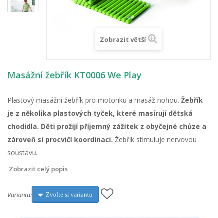
Zobrazit větší
Masážní žebřík KT0006 We Play
Plastový masážní žebřík pro motoriku a masáž nohou.
Žebřík
je z několika plastových tyček, které masírují dětská
chodidla. Děti prožijí příjemný zážitek z obyčejné chůze a
zároveň si procvičí koordinaci.
Žebřík stimuluje nervovou
soustavu.
Zobrazit celý popis
Varianta:
Zvolte si variantu