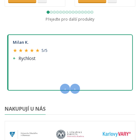
Přejeďte pro další produkty
Milan K.
★ ★ ★ ★ ★
5/5
Rychlost
‹
›
NAKUPUJÍ U NÁS