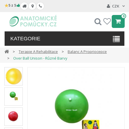
★
5 z 5
CZK
0
Hledat
My
wishlist
KATEGORIE
Terapie A Rehabilitace
Balanc A Propriocepce
Over Ball Unison - Různé Barvy