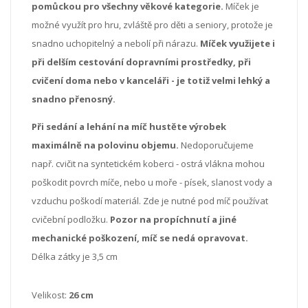
pomůckou pro všechny věkové kategorie.
Míček je
možné využít pro
hru
, zvláště
pro děti
a seniory,
protože je
snadno uchopitelný
a
nebolí
při nárazu
.
Míček využijete i
při delším cestování dopravními prostředky, při
cvičení doma nebo v kanceláři - je totiž velmi lehký a
snadno přenosný.
Při sedání a lehání na míč hustěte výrobek
maximálně na polovinu objemu.
Nedoporučujeme
např. cvičit na syntetickém koberci - ostrá vlákna mohou
poškodit povrch míče, nebo u moře - písek, slanost vody a
vzduchu poškodí materiál. Zde je nutné pod míč používat
cvičební podložku.
Pozor na propíchnutí a jiné
mechanické poškození, míč se nedá opravovat.
Délka zátky je 3,5 cm
Velikost:
26 cm