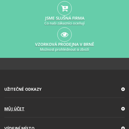
JSME SLUŠNÁ FIRMA
Co naši zákazníci oceňují
VZORKOVÁ PRODEJNA V BRNĚ
Možnost prohlédnout si zboží
UŽITEČNÉ ODKAZY
MŮJ ÚČET
VÝDEJNÍ MÍSTO