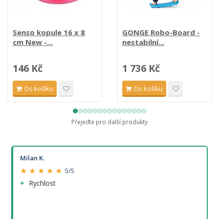
Senso kopule 16 x 8
GONGE Robo-Board -
cm New -...
nestabilní...
146 Kč
1 736 Kč
Do košíku
Do košíku
Přejeďte pro další produkty
Milan K.
★ ★ ★ ★ ★
5/5
Rychlost