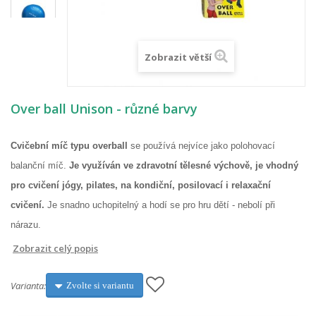
Zobrazit větší
Over ball Unison - různé barvy
Cvič
ební
míč
typu overball
se používá nejvíce jako polohovací
balanční míč.
Je využíván
ve zdravotní tělesné výchově, je vhodný
pro cvičení jógy, pilates, na kondiční, posilovací i relaxační
cvičení.
Je
snadno uchopitelný a hodí se pro hru
dětí
-
nebolí
při
nárazu.
Zobrazit celý popis
Varianta:
Zvolte si variantu