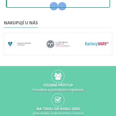
‹
›
NAKUPUJÍ U NÁS
OSOBNÍ PŘÍSTUP
Poradíme a pomůžeme s výběrem
NA TRHU OD ROKU 2005
Jsme česká, rodinná firma s historií