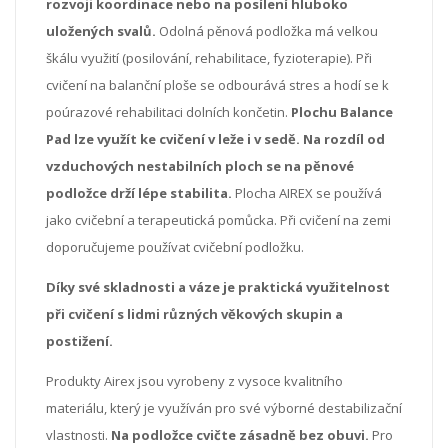
rozvoji koordinace nebo na posílení hluboko
uložených svalů.
Odolná pěnová podložka má velkou
škálu využití (posilování, rehabilitace, fyzioterapie). Při
cvičení na balanční ploše se odbourává stres a hodí se k
poúrazové rehabilitaci dolních končetin.
Plochu Balance
Pad lze využít ke cvičení v leže i v sedě. Na rozdíl od
vzduchových nestabilních ploch se na pěnové
podložce drží lépe stabilita.
Plocha AIREX se používá
jako cvičební a terapeutická pomůcka.
Při cvičení na zemi
doporučujeme používat cvičební podložku.
Díky své skladnosti a váze je praktická využitelnost
při cvičení s lidmi různých věkových skupin a
postižení.
Produkty Airex jsou vyrobeny z vysoce kvalitního
materiálu, který je využíván pro své výborné destabilizační
vlastnosti.
Na podložce cvičte zásadně bez obuvi.
Pro