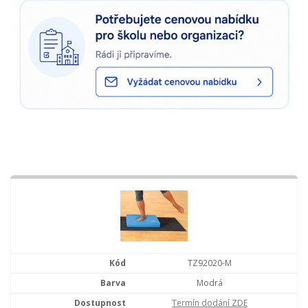
TZ92020-M
Modrá
Termín dodání ZDE