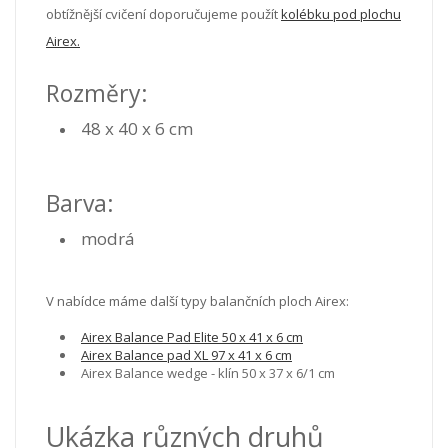
obtížnější cvičení doporučujeme použít
kolébku pod plochu
Airex.
Rozměry:
48 x 40 x 6 cm
Barva:
modrá
V nabídce máme další typy balančních ploch Airex:
Airex Balance Pad Elite 50 x 41 x 6 cm
Airex Balance pad XL 97 x 41 x 6 cm
Airex Balance wedge - klín 50 x 37 x 6/1 cm
Ukázka různých druhů