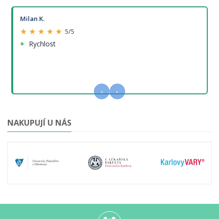
Milan K.
★ ★ ★ ★ ★
5/5
Rychlost
‹
›
NAKUPUJÍ U NÁS