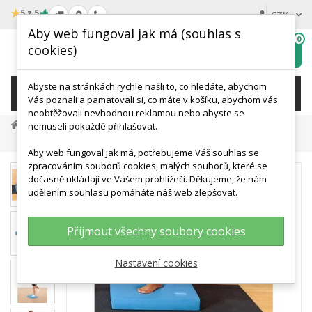
★
5 z 5
CZK
Aby web fungoval jak má (souhlas s
0
cookies)
Hledat
My
wishlist
Abyste na stránkách rychle našli to, co hledáte, abychom
KATEGORIE
Vás poznali a pamatovali si, co máte v košíku, abychom vás
neobtěžovali nevhodnou reklamou nebo abyste se
Terapie A Rehabilitace
Balanc A Propriocepce
nemuseli pokaždé přihlašovat.
Airex Balance Pad 48 X 40 X 6 Cm
Aby web fungoval jak má, potřebujeme Váš souhlas se
zpracováním souborů cookies, malých souborů, které se
dočasně ukládají ve Vašem prohlížeči. Děkujeme, že nám
udělením souhlasu pomáháte náš web zlepšovat.
Přijmout všechny soubory cookies
Nastavení cookies