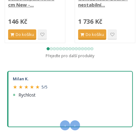
cm New -...
nestabilní...
146 Kč
1 736 Kč
Do košíku
Do košíku
Přejeďte pro další produkty
Milan K.
★ ★ ★ ★ ★
5/5
Rychlost
‹
›