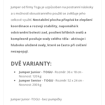
Jumper od firmy Togu je uzpůsoben na postranní náskoky
a s možností oboustranného použití se zvětšuje jeho
celkové využití.
Nestabilní plocha
přispívá ke zlepšení
koordinace a rozvoji stability, napomáhá k
odstranění bolesti zad, posílení břišních svalů a
komplexně posiluje svaly celého těla - aktivuje i
hluboko uložené svaly, které se často při cvičení
nezapojují.
DVĚ VARIANTY:
Jumper Junior - TOGU
- Rozměr: 36 x 18 cm -
Nosnost: 120 kg
Jumper Senior - TOGU
- Rozměr: 52 x 24 cm -
Nosnost: 200 kg
Jumper Junior -TOGU - bez pumpičky