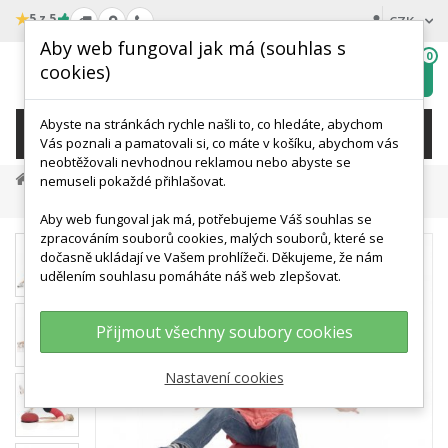
★
5 z 5
CZK
Aby web fungoval jak má (souhlas s
0
cookies)
Hledat
My
wishlist
Abyste na stránkách rychle našli to, co hledáte, abychom
KATEGORIE
Vás poznali a pamatovali si, co máte v košíku, abychom vás
neobtěžovali nevhodnou reklamou nebo abyste se
Terapie A Rehabilitace
Balanc A Propriocepce
nemuseli pokaždé přihlašovat.
Jumper - TOGU - Různé Varianty
Aby web fungoval jak má, potřebujeme Váš souhlas se
zpracováním souborů cookies, malých souborů, které se
dočasně ukládají ve Vašem prohlížeči. Děkujeme, že nám
udělením souhlasu pomáháte náš web zlepšovat.
Přijmout všechny soubory cookies
Nastavení cookies