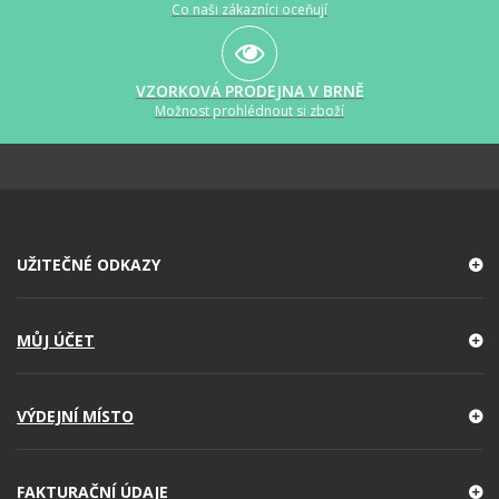
Co naši zákazníci oceňují
VZORKOVÁ PRODEJNA V BRNĚ
Možnost prohlédnout si zboží
UŽITEČNÉ ODKAZY
MŮJ ÚČET
VÝDEJNÍ MÍSTO
FAKTURAČNÍ ÚDAJE