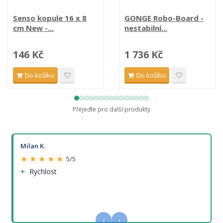
Senso kopule 16 x 8
GONGE Robo-Board -
cm New -...
nestabilní...
146 Kč
1 736 Kč
Do košíku
Do košíku
Přejeďte pro další produkty
Milan K.
★ ★ ★ ★ ★
5/5
Rychlost
‹
›