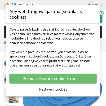
★
5 z 5
CZK
Aby web fungoval jak má (souhlas s
0
cookies)
Hledat
My
wishlist
Abyste na stránkách rychle našli to, co hledáte, abychom
KATEGORIE
Vás poznali a pamatovali si, co máte v košíku, abychom vás
neobtěžovali nevhodnou reklamou nebo abyste se
Terapie A Rehabilitace
Balanc A Propriocepce
nemuseli pokaždé přihlašovat.
Balanční Úseč KP0001 We Play
Aby web fungoval jak má, potřebujeme Váš souhlas se
zpracováním souborů cookies, malých souborů, které se
dočasně ukládají ve Vašem prohlížeči. Děkujeme, že nám
udělením souhlasu pomáháte náš web zlepšovat.
Přijmout všechny soubory cookies
Nastavení cookies