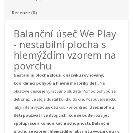
Recenze (0)
Balanční úseč We Play
- nestabilní plocha s
hlemýždím vzorem na
povrchu
Nestabilní plocha slouží k nácviku rovnováhy,
koordinaci pohybů a hlavně motoriky dětí.
Na
plastové desce je vylisováno bludiště. Pomocí pohybů se
děti snaží ve stoje dostat kuličku do cíle. Posouvání míčku
labyrintem vyžaduje dětskou koncentraci.
Úseč mohou
děti používat i ve dvojicích, kde se bude rozvíjet
spolupráce a komunikační schopnosti. Balanční
plochu se vzorem hlemýždího labyrintu využijí děti i v