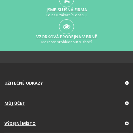
JSME SLUŠNÁ FIRMA
Co naši zákazníci oceňují
VZORKOVÁ PRODEJNA V BRNĚ
Možnost prohlédnout si zboží
UŽITEČNÉ ODKAZY
MŮJ ÚČET
VÝDEJNÍ MÍSTO