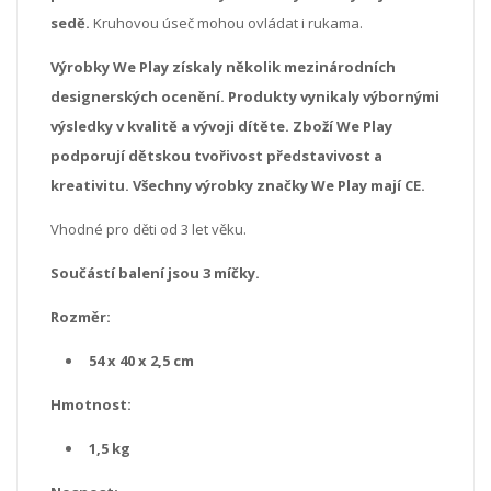
sedě.
Kruhovou úseč mohou ovládat i rukama.
Výrobky We Play získaly několik mezinárodních
designerských ocenění. Produkty vynikaly výbornými
výsledky v kvalitě a vývoji dítěte.
Zboží We Play
podporují dětskou tvořivost představivost a
kreativitu.
Všechny výrobky značky We Play mají CE.
Vhodné pro děti od 3 let věku.
Součástí balení jsou 3 míčky.
Rozměr:
54 x 40 x 2,5 cm
Hmotnost:
1,5 kg