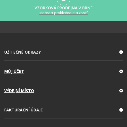
VZORKOVÁ PRODEJNA V BRNĚ
Možnost prohlédnout si zboží
UŽITEČNÉ ODKAZY
MŮJ ÚČET
VÝDEJNÍ MÍSTO
FAKTURAČNÍ ÚDAJE