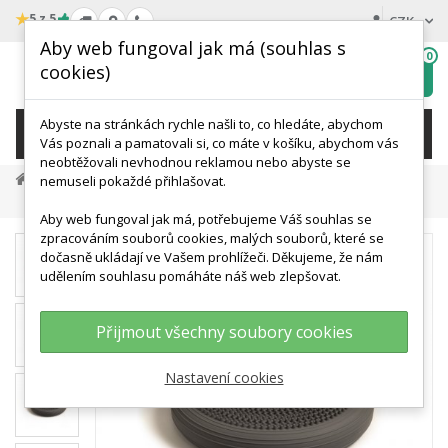
★
5 z 5
CZK
Aby web fungoval jak má (souhlas s
0
cookies)
Hledat
My
wishlist
Abyste na stránkách rychle našli to, co hledáte, abychom
KATEGORIE
Vás poznali a pamatovali si, co máte v košíku, abychom vás
neobtěžovali nevhodnou reklamou nebo abyste se
Terapie A Rehabilitace
Balanc A Propriocepce
nemuseli pokaždé přihlašovat.
Balanční Podložka AIR PAD 34 Cm
Aby web fungoval jak má, potřebujeme Váš souhlas se
zpracováním souborů cookies, malých souborů, které se
dočasně ukládají ve Vašem prohlížeči. Děkujeme, že nám
udělením souhlasu pomáháte náš web zlepšovat.
Přijmout všechny soubory cookies
Nastavení cookies