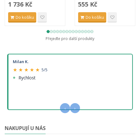
1 736 Kč
555 Kč
Do košíku
Do košíku
Přejeďte pro další produkty
Milan K.
★ ★ ★ ★ ★
5/5
Rychlost
‹
›
NAKUPUJÍ U NÁS