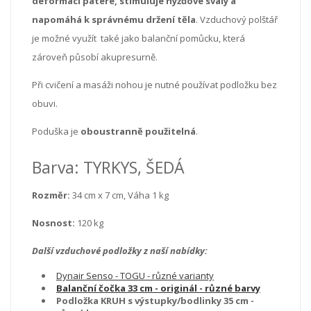
deformaci páteře, stimuluje hýžďové svaly a
napomáhá k správnému držení těla
. Vzduchový polštář
je možné využít také jako balanční pomůcku, která
zároveň působí akupresurně.
Při cvičení a masáži nohou je nutné používat podložku bez
obuvi.
Poduška je
oboustranně použitelná
.
Barva: TYRKYS, ŠEDÁ
Rozměr:
34 cm x 7 cm, Váha 1 kg
Nosnost:
120 kg
Další vzduchové podložky z naší nabídky:
Dynair Senso - TOGU - různé varianty
Balanční čočka 33 cm - originál - různé barvy
Podložka KRUH s výstupky/bodlinky 35 cm -