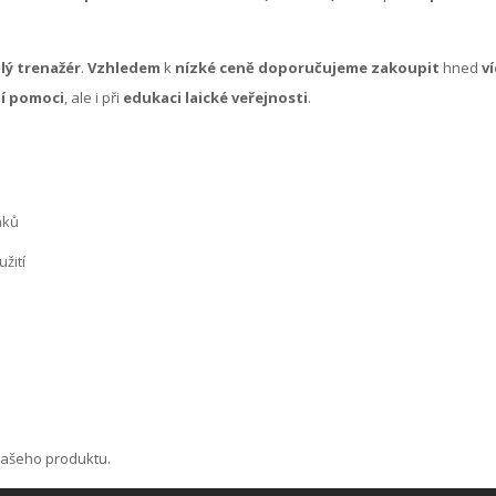
lý trenažér
.
Vzhledem
k
nízké ceně doporučujeme zakoupit
hned
v
í pomoci
, ale i při
edukaci laické veřejnosti
.
aků
žití
 našeho produktu.