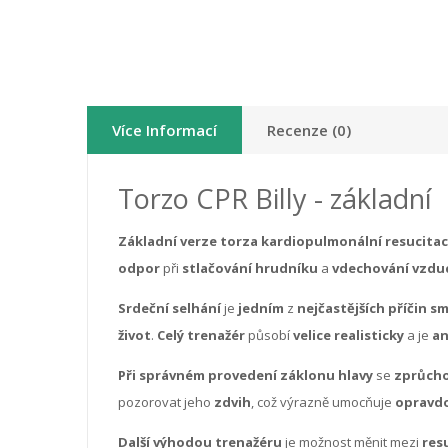
Více Informací
Recenze (0)
Torzo CPR Billy - základní
Základní verze torza kardiopulmonální resucita
odpor
při
stlačování hrudníku
a
vdechování vzdu
Srdeční selhání
je
jedním
z
nejčastějších příčin sm
život
.
Celý trenažér
působí
velice realisticky
a je
an
Při správném provedení záklonu hlavy
se
zprůcho
pozorovat jeho
zdvih
, což výrazně umocňuje
opravdo
Další výhodou trenažéru
je možnost měnit mezi
res