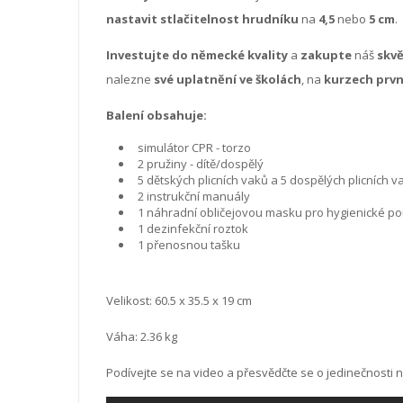
nastavit stlačitelnost hrudníku
na
4,5
nebo
5 cm
.
Investujte do německé kvality
a
zakupte
náš
skvě
nalezne
své uplatnění ve školách
, na
kurzech prvn
Balení obsahuje:
simulátor CPR - torzo
2 pružiny - dítě/dospělý
5 dětských plicních vaků a 5 dospělých plicních v
2 instrukční manuály
1 náhradní obličejovou masku pro hygienické pou
1 dezinfekční roztok
1 přenosnou tašku
Velikost: 60.5 x 35.5 x 19 cm
Váha: 2.36 kg
Podívejte se na video a přesvědčte se o jedinečnosti