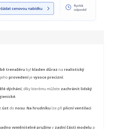
obě trenažéru
byl
kladen důraz
na
realistický
 jeho
provedení
je
vysoce precizní
.
ělé dýchání
, díky kterému můžete
zachránit lidský
gienické
.
z
úst
do
nosu
.
Na hrudníku
lze při
plicní ventilaci
nadno vyměnitelné pružiny
v
zadní části modelu
a