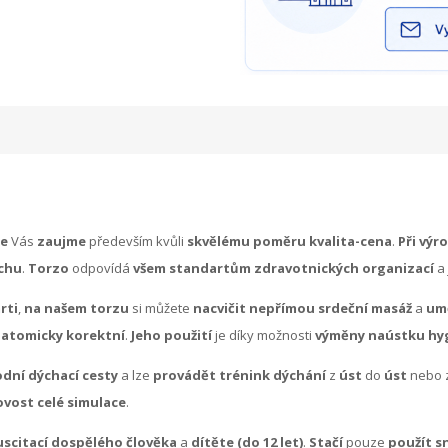
ce
Vás
zaujme
především kvůli
skvělému poměru kvalita-cena
.
Při výr
chu
.
Torzo
odpovídá
všem standartům zdravotnických organizací
a
rti
,
na našem torzu
si můžete
nacvičit nepřímou srdeční masáž
a
um
atomicky korektní
.
Jeho použití
je díky možnosti
výměny naústku hy
dní dýchací cesty
a lze
provádět trénink dýchání
z
úst
do
úst
nebo 
vost celé simulace
.
uscitací dospělého člověka
a
dítěte (do 12 let)
.
Stačí
pouze
použít s