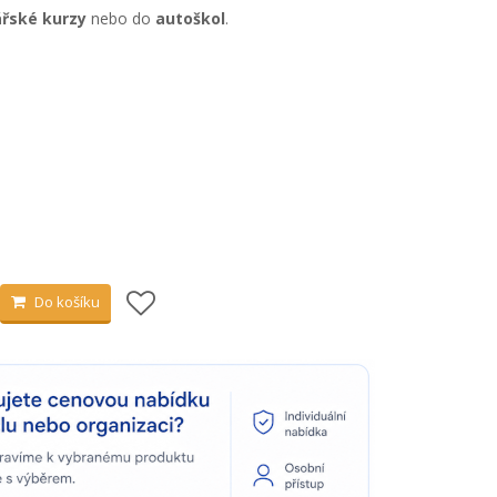
řské kurzy
nebo do
autoškol
.
Do košíku