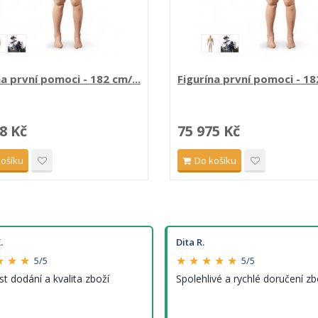
na první pomoci - 182 cm/...
Figurína první pomoci - 182
8 Kč
75 975 Kč
košíku
Do košíku
.
Dita R.
★ ★ ★
★ ★ ★ ★ ★
5/5
5/5
st dodání a kvalita zboží
Spolehlivé a rychlé doručení zb