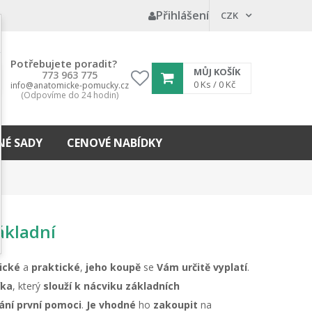
Přihlášení
CZK
Potřebujete poradit?
MŮJ KOŠÍK
773 963 775
My
0
Ks /
0 Kč
info@anatomicke-pomucky.cz
(Odpovíme do 24 hodin)
wishlist
É SADY
CENOVÉ NABÍDKY
základní
ické
a
praktické
,
jeho koupě
se
Vám určitě vyplatí
.
íka
, který
slouží k nácviku
základních
ání první pomoci
.
Je vhodné
ho
zakoupit
na