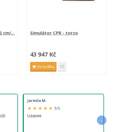
 cm/...
Simulátor CPR - torzo
Simulá
43 947 Kč
26 6
Do košíku
Do 
Jarmila M.
★ ★ ★ ★ ★
5/5
oží.
Uzasne
›