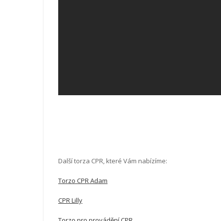
Další torza CPR, které Vám nabízíme:
Torzo CPR Adam
CPR Lilly
Torzo pro provádění CPR