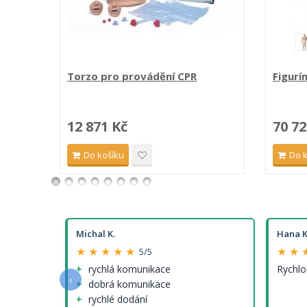
Torzo pro provádění CPR
Figurí
12 871 Kč
70 72
Do košíku
Do 
Michal K.
Hana K
★ ★ ★ ★ ★
★ ★ 
5/5
e a
rychlá komunikace
Rychlo
‹
dobrá komunikace
rychlé dodání