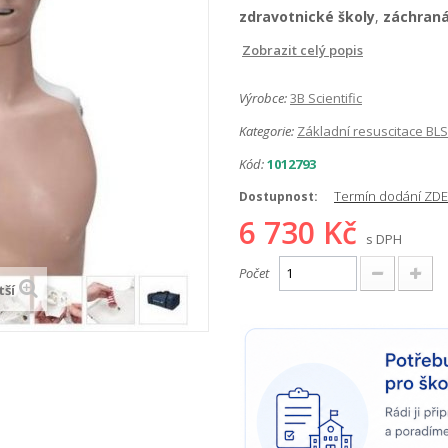
zdravotnické školy
,
záchraná
Zobrazit celý popis
Výrobce:
3B Scientific
Kategorie:
Základní resuscitace BLS
Kód:
1012793
Termín dodání ZDE
Dostupnost:
6 730 Kč
s DPH
Počet
tší