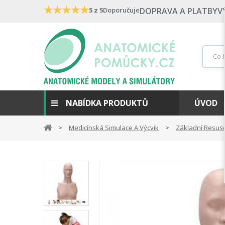
★
★
★
★
★
5 z 5
Doporučuje
DOPRAVA A PLATBY
V
NABÍDKA PRODUKTŮ
ÚVOD
Medicínská Simulace A Výcvik
Základní Resusc