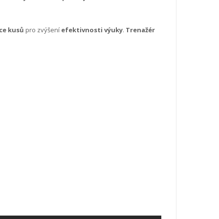
íce kusů
pro zvýšení
efektivnosti výuky
.
Trenažér