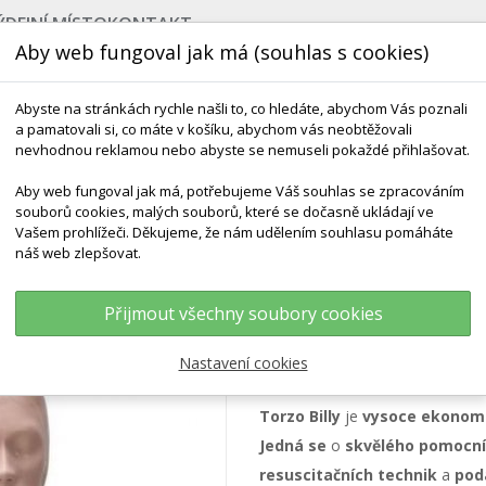
ÝDEJNÍ MÍSTO
KONTAKT
Aby web fungoval jak má (souhlas s cookies)
Abyste na stránkách rychle našli to, co hledáte, abychom Vás poznali
a pamatovali si, co máte v košíku, abychom vás neobtěžovali
nevhodnou reklamou nebo abyste se nemuseli pokaždé přihlašovat.
Aby web fungoval jak má, potřebujeme Váš souhlas se zpracováním
souborů cookies, malých souborů, které se dočasně ukládají ve
NEJPRODÁVANĚJŠÍ
VÝCHOVA KE ZDRAVÍ
VÝHODN
Vašem prohlížeči. Děkujeme, že nám udělením souhlasu pomáháte
náš web zlepšovat.
itace BLS
Torzo CPR Billy - Základní
Přijmout všechny soubory cookies
Torzo CPR Billy - 
Nastavení cookies
Torzo Billy
je
vysoce ekonom
Jedná se
o
skvělého pomocn
resuscitačních
technik
a
pod