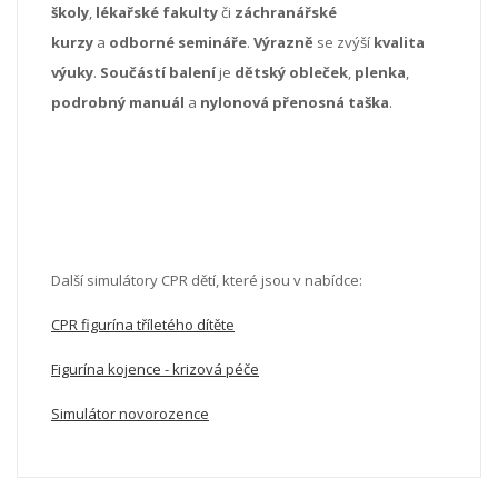
školy
,
lékařské fakulty
či
záchranářské
kurzy
a
odborné semináře
.
Výrazně
se zvýší
kvalita
výuky
.
Součástí balení
je
dětský obleček
,
plenka
,
podrobný manuál
a
nylonová přenosná taška
.
Další simulátory CPR dětí, které jsou v nabídce:
CPR figurína tříletého dítěte
Figurína kojence - krizová péče
Simulátor novorozence