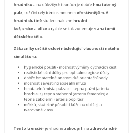
hrudníku
a na důležitých tepnách je dobře
hmatatelný
pulz
, což činí celý trénink mnohem
efektivnějším
.
V
hrudní dutině
student nalezne
hrudní
koš
,
srdce
a
plíce
a rychle se tak zorientuje v
anatomii
dětského těla
.
Zákazníky určitě osloví následující vlastnosti našeho
simulátoru:
hygienické použití - možnost výměny dýchacích cest
realistické oční důlky pro ophtalmologické účely
dobře hmatatelné anatomické orientační body
možnost zavést intraoseální infuzi
hmatatelná místa pulzace - tepna pažní (arteria
brachialis), tepna stehenní (arteria femoralis) a
tepna zákolenní (arteria poplitea)
měkká, skutečně působící kůže na obličeji a
tvarované vlasy
Tento trenažér
je vhodné
zakoupit
na
zdravotnické