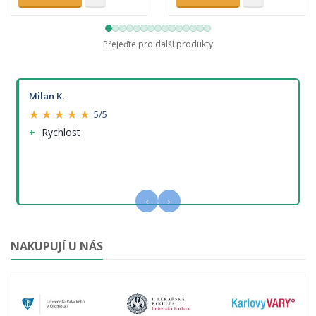
Přejeďte pro další produkty
Milan K.
★ ★ ★ ★ ★
5/5
Rychlost
‹
›
NAKUPUJÍ U NÁS