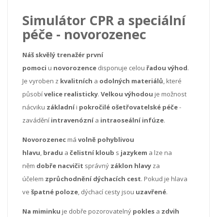
Simulátor CPR a speciální
péče - novorozenec
Náš skvělý trenažér první
pomoci
u
novorozence
disponuje celou
řadou výhod
.
Je vyroben z
kvalitních
a
odolných materiálů
, které
působí
velice realisticky
.
Velkou výhodou
je možnost
nácviku
základní
i
pokročilé ošetřovatelské péče
-
zavádění
intravenózní
a
intraoseální infúze
.
Novorozenec
má
volně pohyblivou
hlavu
,
bradu
a
čelistní
kloub
s
jazykem
a lze na
něm
dobře nacvičit
správný
záklon hlavy
za
účelem
zprůchodnění dýchacích cest
. Pokud je hlava
ve
špatné poloze
, dýchací cesty jsou
uzavřené
.
Na miminku
je dobře pozorovatelný
pokles
a
zdvih