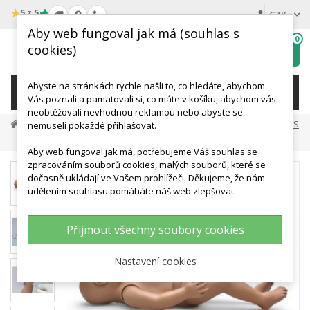
★
5 z 5
CZK
Aby web fungoval jak má (souhlas s
0
cookies)
Hledat
My
wishlist
Abyste na stránkách rychle našli to, co hledáte, abychom
KATEGORIE
Vás poznali a pamatovali si, co máte v košíku, abychom vás
neobtěžovali nevhodnou reklamou nebo abyste se
Medicínská Simulace A Výcvik
Základní Resuscitace BLS
nemuseli pokaždé přihlašovat.
Simulátor CPR A Speciální Péče - Novorozenec
Aby web fungoval jak má, potřebujeme Váš souhlas se
zpracováním souborů cookies, malých souborů, které se
dočasně ukládají ve Vašem prohlížeči. Děkujeme, že nám
udělením souhlasu pomáháte náš web zlepšovat.
Přijmout všechny soubory cookies
Nastavení cookies