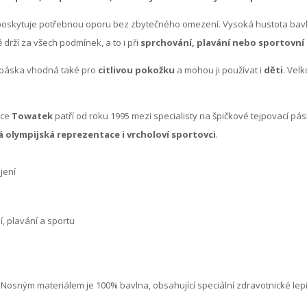
oskytuje potřebnou oporu bez zbytečného omezení. Vysoká hustota bavlně
 drží za všech podmínek, a to i při
sprchování, plavání nebo sportovní 
e páska vhodná také pro
citlivou pokožku
a mohou ji používat i
děti
. Vel
bce
Towatek
patří od roku 1995 mezi specialisty na špičkové tejpovací pá
á olympijská reprezentace i vrcholoví sportovci
.
jení
, plavání a sportu
Nosným materiálem je 100% bavlna, obsahující speciální zdravotnické lepid