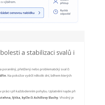
esti a stabilizaci svalů i
 na poraněný, přetížený nebo problematický sval či
dřin
. Na pokožce vydrží několik dní, během kterých
 v práci i při každodenním pohybu. Uplatnění najde při
ehna, lýtka, kyčle či Achillovy šlachy
. Vhodný je