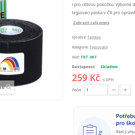
i pro citlivou pokožku. Výborně d
tejpovací páska v ČR pro opravd
Zobrazit celý popis
Výrobce:
Temtex
Kategorie:
Tejpování
Kód:
TKT-007
Skladem
Dostupnost:
259 Kč
s DPH
tší
Počet