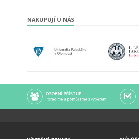
modelů, které ale nejsou jinde
lepší...)
NAKUPUJÍ U NÁS
OSOBNÍ PŘÍSTUP
Poradíme a pomůžeme s výběrem