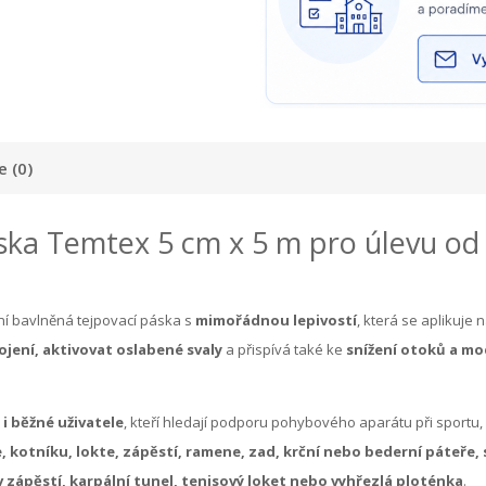
 (0)
ka Temtex 5 cm x 5 m pro úlevu od bol
tní bavlněná tejpovací páska s
mimořádnou lepivostí
, která se aplikuje
jení, aktivovat oslabené svaly
a přispívá také ke
snížení otoků a mo
 i běžné uživatele
, kteří hledají podporu pohybového aparátu při sportu,
, kotníku, lokte, zápěstí, ramene, zad, krční nebo bederní páteře, st
v zápěstí, karpální tunel, tenisový loket nebo vyhřezlá ploténka
.