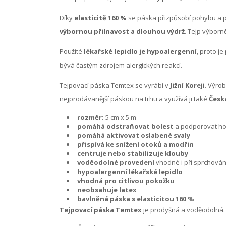
Díky
elasticitě 160 %
se páska přizpůsobí pohybu a p
výbornou přilnavost a dlouhou výdrž
. Tejp výborně
Použité
lékařské lepidlo je hypoalergenní
, proto j
bývá častým zdrojem alergických reakcí.
Tejpovací páska Temtex se vyrábí v
Jižní Koreji
. Výro
nejprodávanější páskou na trhu a využívá ji také
Česk
rozměr:
5 cm x 5 m
pomáhá odstraňovat bolest
a podporovat ho
pomáhá aktivovat oslabené svaly
přispívá ke snížení otoků a modřin
centruje nebo stabilizuje klouby
voděodolné provedení
vhodné i při sprchování
hypoalergenní lékařské lepidlo
vhodná pro citlivou pokožku
neobsahuje latex
bavlněná páska s elasticitou 160 %
Tejpovací páska Temtex
je prodyšná a voděodolná. 