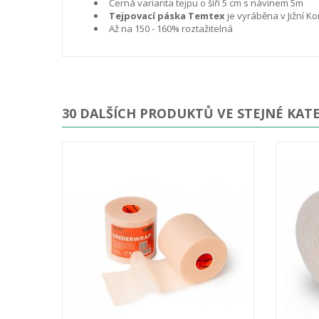
Černá varianta tejpu o šíři 5 cm s návinem 5m
Tejpovací páska Temtex
je vyráběna v Jižní Ko
Až na 150 - 160% roztažiteln
á
30 DALŠÍCH PRODUKTŮ VE STEJNÉ KATE