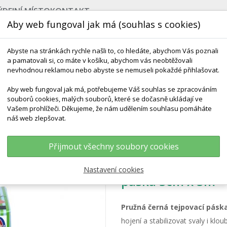
ÝDEJNÍ MÍSTO
KONTAKT
Aby web fungoval jak má (souhlas s cookies)
Abyste na stránkách rychle našli to, co hledáte, abychom Vás poznali
a pamatovali si, co máte v košíku, abychom vás neobtěžovali
nevhodnou reklamou nebo abyste se nemuseli pokaždé přihlašovat.
Aby web fungoval jak má, potřebujeme Váš souhlas se zpracováním
souborů cookies, malých souborů, které se dočasně ukládají ve
NEJPRODÁVANĚJŠÍ
VÝCHOVA KE ZDRAVÍ
VÝHODN
Vašem prohlížeči. Děkujeme, že nám udělením souhlasu pomáháte
náš web zlepšovat.
Kinesio Tape Classic, Černá Tejpovací Páska 5cm X 5m
Přijmout všechny soubory cookies
TEMTEX kinesio ta
Nastavení cookies
páska 5cm x 5m
Pružná černá tejpovací pásk
hojení a stabilizovat svaly i klou