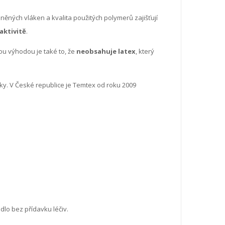
ných vláken a kvalita použitých polymerů zajišťují
aktivitě
.
kou výhodou je také to, že
neobsahuje latex
, který
sky. V České republice je Temtex od roku 2009
lo bez přídavku léčiv.