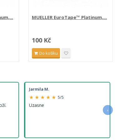
um,...
MUELLER EuroTape™ Platinum,...
Temte
100 Kč
425 
Do košíku
Do 
Jarmila M.
★ ★ ★ ★ ★
5/5
oží.
Uzasne
›