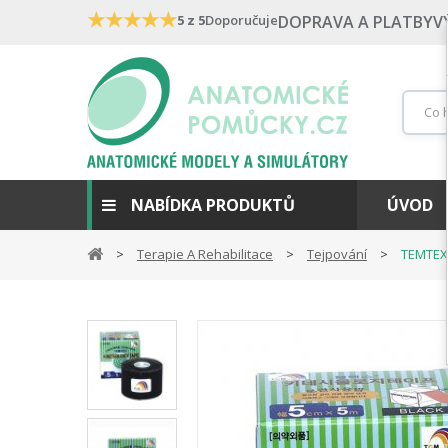
★
★
★
★
★
5 z 5
Doporučuje
DOPRAVA A PLATBY
V
NABÍDKA PRODUKTŮ
ÚVOD
Terapie A Rehabilitace
Tejpování
TEMTEX 