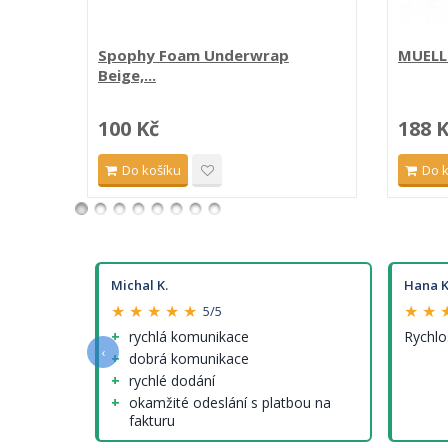
Spophy Foam Underwrap
MUELLE
Beige,...
100 Kč
188 
Do košíku
Do 
Michal K.
Hana K
★ ★ ★ ★ ★
★ ★ 
5/5
e a
rychlá komunikace
Rychlo
‹
dobrá komunikace
rychlé dodání
okamžité odeslání s platbou na
fakturu
nenalezl jsem (tedy krom cen