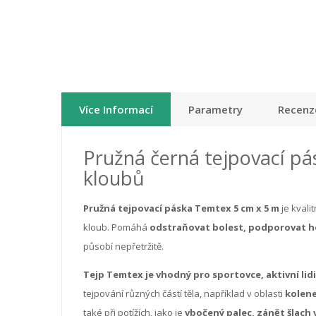
Více Informací
Parametry
Recenze
Pružná černá tejpovací pás
kloubů
Pružná tejpovací páska Temtex 5 cm x 5 m
je kvali
kloub. Pomáhá
odstraňovat bolest, podporovat ho
působí nepřetržitě.
Tejp Temtex je vhodný pro sportovce, aktivní lidi
tejpování různých částí těla, například v oblasti
kolene
také při potížích, jako je
vbočený palec, zánět šlach 