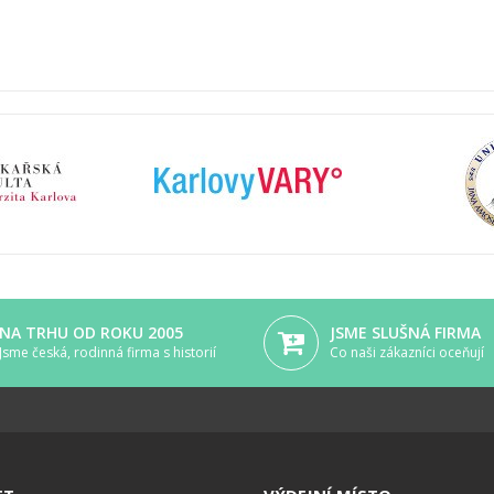
NA TRHU OD ROKU 2005
JSME SLUŠNÁ FIRMA
Jsme česká, rodinná firma s historií
Co naši zákazníci oceňují