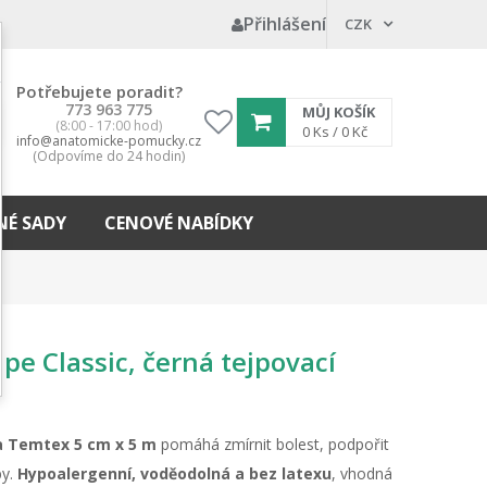
Přihlášení
CZK
Potřebujete poradit?
773 963 775
MŮJ KOŠÍK
(8:00 - 17:00 hod)
My
0
Ks /
0 Kč
info@anatomicke-pomucky.cz
wishlist
(Odpovíme do 24 hodin)
É SADY
CENOVÉ NABÍDKY
pe Classic, černá tejpovací
a Temtex 5 cm x 5 m
pomáhá zmírnit bolest, podpořit
by.
Hypoalergenní, voděodolná a bez latexu
, vhodná