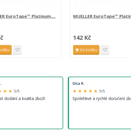
R EuroTape™ Platinum,...
MUELLER EuroTape™ Platin
Kč
142 Kč
košíku
Do košíku
.
Dita R.
★ ★ ★
★ ★ ★ ★ ★
5/5
5/5
st dodání a kvalita zboží
Spolehlivé a rychlé doručení zb