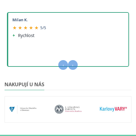
Milan K.
★ ★ ★ ★ ★
5/5
Rychlost
‹
›
NAKUPUJÍ U NÁS