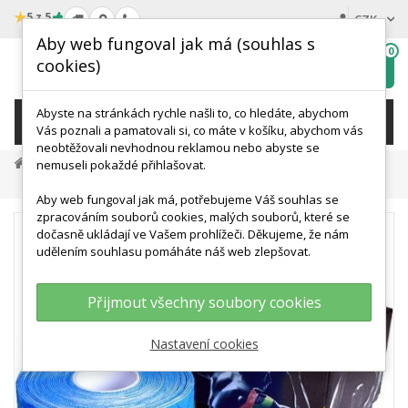
★
5 z 5
CZK
Aby web fungoval jak má (souhlas s
0
cookies)
Hledat
My
wishlist
Abyste na stránkách rychle našli to, co hledáte, abychom
KATEGORIE
Vás poznali a pamatovali si, co máte v košíku, abychom vás
neobtěžovali nevhodnou reklamou nebo abyste se
Terapie A Rehabilitace
Tejpování
nemuseli pokaždé přihlašovat.
TheraBand™ Kinesiology Tape, Modrá 5cm X 5m
Aby web fungoval jak má, potřebujeme Váš souhlas se
zpracováním souborů cookies, malých souborů, které se
dočasně ukládají ve Vašem prohlížeči. Děkujeme, že nám
udělením souhlasu pomáháte náš web zlepšovat.
Přijmout všechny soubory cookies
Nastavení cookies