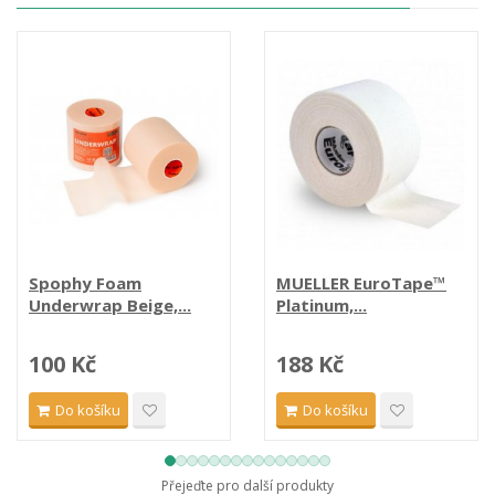
Spophy Foam
MUELLER EuroTape™
Underwrap Beige,...
Platinum,...
100 Kč
188 Kč
Do košíku
Do košíku
Přejeďte pro další produkty