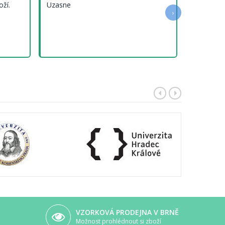
oží.
Uzasne
›
VZORKOVÁ PRODEJNA V BRNĚ
Možnost prohlédnout si zboží