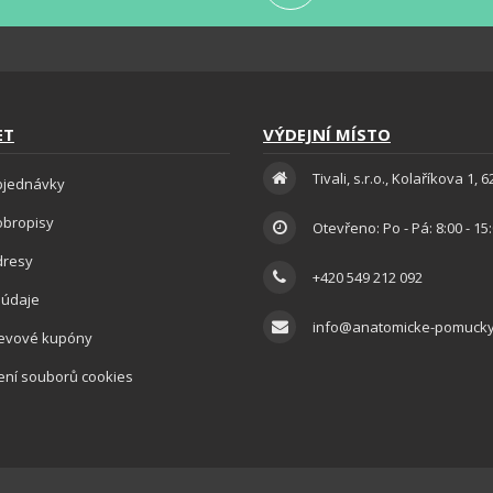
ET
VÝDEJNÍ MÍSTO
Tivali, s.r.o., Kolaříkova 1, 
bjednávky
obropisy
Otevřeno: Po - Pá: 8:00 - 15
dresy
+420 549 212 092
 údaje
info@anatomicke-pomucky
levové kupóny
ení souborů cookies