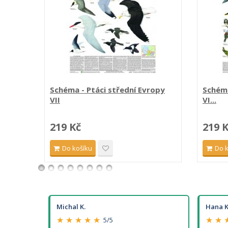
Schéma - Ptáci střední Evropy
Schéma
VII
VI...
219 Kč
219 
Do košíku
Do 
Michal K.
Hana K
★ ★ ★ ★ ★
★ ★ 
5/5