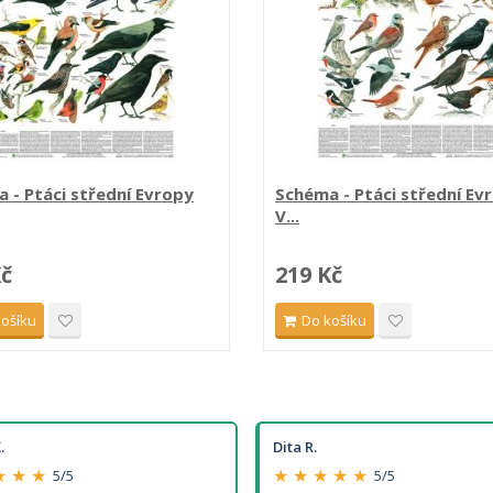
 - Ptáci střední Evropy
Schéma - Ptáci střední Ev
V...
Kč
219 Kč
košíku
Do košíku
.
Dita R.
★ ★ ★
★ ★ ★ ★ ★
5/5
5/5