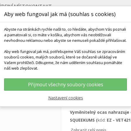
ÝDEJNÍ MÍSTO
KONTAKT
Aby web fungoval jak má (souhlas s cookies)
Abyste na stránkách rychle našli to, co hledáte, abychom Vás poznali
a pamatovali si, co máte v košíku, abychom vás neobtěžovali
nevhodnou reklamou nebo abyste se nemuseli pokaždé přihlašovat.
Aby web fungoval jak má, potřebujeme Váš souhlas se zpracováním
souborů cookies, malých souborů, které se dočasně ukládají ve
NEJPRODÁVANĚJŠÍ
VÝCHOVA KE ZDRAVÍ
VÝHODN
Vašem prohlížeči. Děkujeme, že nám udělením souhlasu pomáháte
náš web zlepšovat.
ické Modely
Náhradní Krysí Ocas Pro Model EZ - VET4210
Přijmout všechny soubory cookies
Náhradní krysí oc
Nastavení cookies
Vyměnitelný ocas nahrazuje
SQUEEKUMS (
kód:
EZ - VET421
Zobrazit celý popis