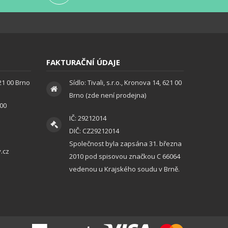
FAKTURAČNÍ ÚDAJE
621 00 Brno
Sídlo: Tivali, s.r.o., Kronova 14, 621 00
Brno (zde není prodejna)
:00
IČ: 29212014
DIČ: CZ29212014
Společnost byla zapsána 31. března
.cz
2010 pod spisovou značkou C 66064
vedenou u Krajského soudu v Brně.