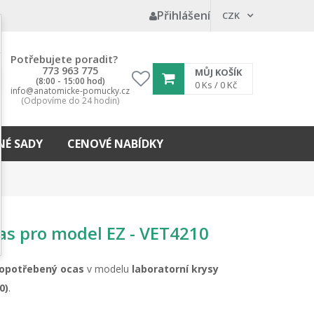
Přihlášení
CZK
Potřebujete poradit?
773 963 775
MŮJ KOŠÍK
(8:00 - 15:00 hod)
My
0
Ks /
0 Kč
info@anatomicke-pomucky.cz
wishlist
(Odpovíme do 24 hodin)
É SADY
CENOVÉ NABÍDKY
as pro model EZ - VET4210
 opotřebený ocas
v modelu
laboratorní krysy
0)
.