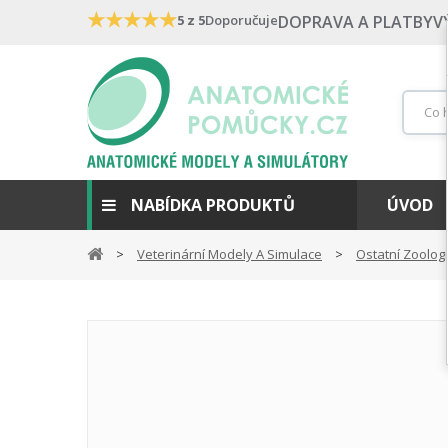
★
★
★
★
★
5 z 5
Doporučuje
DOPRAVA A PLATBY
V
NABÍDKA PRODUKTŮ
ÚVOD
Veterinární Modely A Simulace
Ostatní Zoolog