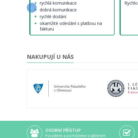
e a
rychlá komunikace
Rychlo
‹
dobrá komunikace
rychlé dodání
okamžité odeslání s platbou na
fakturu
nenalezl jsem (tedy krom cen
modelů, které ale nejsou jinde
lepší...)
NAKUPUJÍ U NÁS
OSOBNÍ PŘÍSTUP
Poradíme a pomůžeme s výběrem