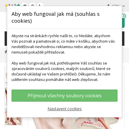
★
5 z 5
CZK
Aby web fungoval jak má (souhlas s
0
cookies)
Hledat
My
wishlist
Abyste na stránkách rychle našli to, co hledáte, abychom
KATEGORIE
Vás poznali a pamatovali si, co máte v košíku, abychom vás
neobtěžovali nevhodnou reklamou nebo abyste se
Anatomické Modely
Modely Ucha
nemuseli pokaždé přihlašovat.
Model Lidského Ucha - Patnáctkrát Zvětšeno - 3 Části
Aby web fungoval jak má, potřebujeme Váš souhlas se
zpracováním souborů cookies, malých souborů, které se
dočasně ukládají ve Vašem prohlížeči. Děkujeme, že nám
udělením souhlasu pomáháte náš web zlepšovat.
Přijmout všechny soubory cookies
Nastavení cookies