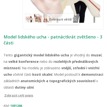
Zobrazit větší
Model lidského ucha - patnáctkrát zvětšeno - 3
části
Tento
gigantický model lidského ucha
je vhodný do
muzeí
,
na
velké konference
nebo do
rozlehlých přednáškových
místností
. Na modelu je zobrazeno
vnější, střední i vnitřní
ucho
včetně části
kosti skalní
. Model poslouží k
demonstraci
základních
anatomických a topografických souvislostí
v
oblasti
dutiny ušní
.
Zobrazit celý popis
Kód:
1001266