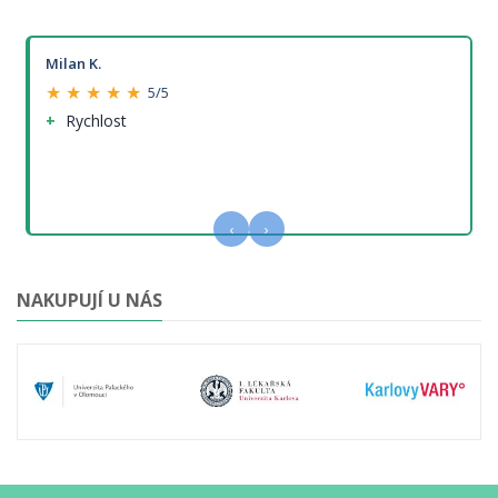
Milan K.
★ ★ ★ ★ ★
5/5
Rychlost
‹
›
NAKUPUJÍ U NÁS