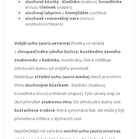
sluchové kůstky
-
kladívko
(maleus),
kovadlinka
(incus),
třmínek
(stapes)
sluchový labyrint
s
hlemýžděm
(cochlea)
sluchově rovnovážný nerv
(nervus
vestibulocochlearis)
Vnější ucho (auris externa)
člověka se skládá
z
chrupavčitého ušního boltce,
kostěného zevního
zvukovodu
a
bubínku
, membrány, která odděluje
středoušní dutinu od vnějšího prostředí.
Následuje
střední ucho (auris media)
, které je tvořeno
třemi
sluchovými kůstkami
- kladívko (maleus),
kovadlinka (incus) a třmínek (stapes). Tyto útvary mají za
úkol přenášet
zvukovou vlnu
. Do středoušní dutiny ústí
Eustachova trubice
, která vyrovnává tlak, ale může jí být
přenešena infekce z dýchacích cest.
Nejdůležitější roli sehrává
vnitřní ucho (auris interna)
,