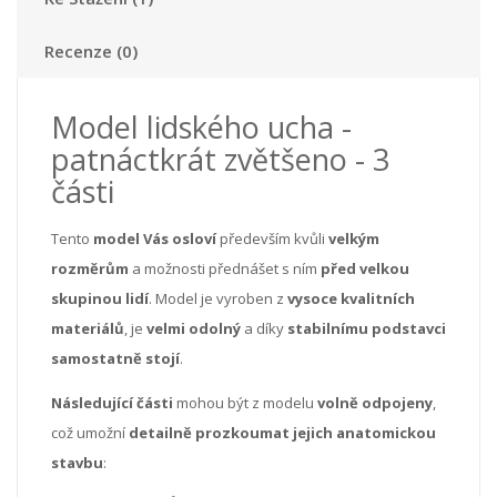
Recenze (0)
Model lidského ucha -
patnáctkrát zvětšeno - 3
části
Tento
model Vás osloví
především kvůli
velkým
rozměrům
a možnosti přednášet s ním
před velkou
skupinou lidí
. Model je vyroben z
vysoce kvalitních
materiálů
, je
velmi odolný
a díky
stabilnímu podstavci
samostatně stojí
.
Následující části
mohou být z modelu
volně odpojeny
,
což umožní
detailně prozkoumat jejich anatomickou
stavbu
: