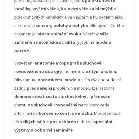
jehož nejpodstatnějšími částmi jsou
3 polokruhovité
kanálky, vejčitý váček, kulovitý váček a hlemýžď
. V
polokruhovitých kanálcích a ve vejčitém a kulovitém váčku
se nachází
senzory polohy a pohybu
. Hlemýžď s Cortiho
orgánem je místem
vnímání zvuku
. Všechny
výše
zmíněné anatomické struktury
jsou
na modelu
patrné
.
Vysvětlení
anatomie a topografie sluchově
rovnovážného ústrojí
je poměrně
složitým úkolem
.
Díky tomuto
obrovskému modelu
s tím však nebude mít
žádný
přednášející
problém. Na modelu lze názorně
demonstrovat cestu sluchové vlny
a
přenesení
vjemu na sluchově rovnovážný nerv
, který vede
informaci do
korového centra v mozku
. Model se hodí
do
velkých sálů a poslucháren
nebo na
speciální
výstavy
a
odborné semináře
.