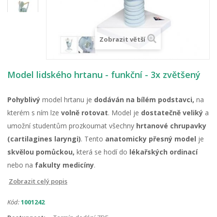
Zobrazit větší
Model lidského hrtanu - funkční - 3x zvětšený
Pohyblivý
model hrtanu je
dodáván na bílém podstavci,
na
kterém s ním lze
volně rotovat
. Model je
dostatečně veliký
a
umožní studentům prozkoumat všechny
hrtanové chrupavky
(cartilagines laryngi)
. Tento
anatomicky přesný model
je
skvělou pomůckou,
která se hodí do
lékařských ordinací
nebo na
fakulty medicíny
.
Zobrazit celý popis
Kód:
1001242