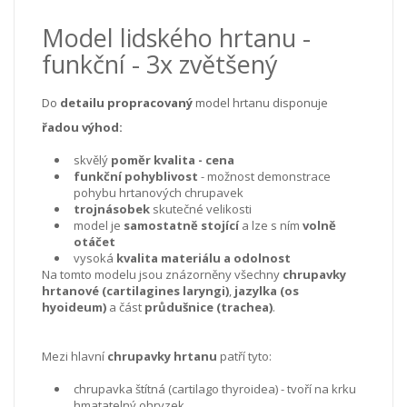
Model lidského hrtanu -
funkční - 3x zvětšený
Do
detailu propracovaný
model hrtanu disponuje
řadou výhod:
skvělý
poměr kvalita - cena
funkční pohyblivost
- možnost demonstrace
pohybu hrtanových chrupavek
trojnásobek
skutečné velikosti
model je
samostatně stojící
a lze s ním
volně
otáčet
vysoká
kvalita materiálu a odolnost
Na tomto modelu jsou znázorněny všechny
chrupavky
hrtanové (cartilagines laryngi)
,
jazylka (os
hyoideum)
a část
průdušnice (trachea)
.
Mezi hlavní
chrupavky hrtanu
patří tyto:
chrupavka štítná (cartilago thyroidea) - tvoří na krku
hmatatelný ohryzek