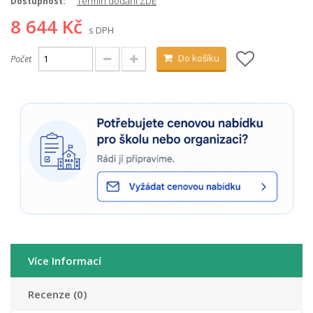
Termín dodání ZDE
Dostupnost:
8 644 Kč
s DPH
Do košíku
Počet
Více Informací
Recenze (0)