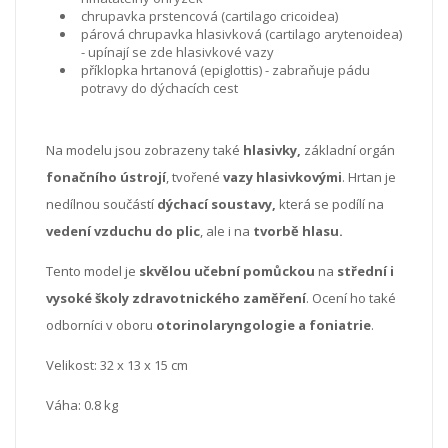
chrupavka prstencová (cartilago cricoidea)
párová chrupavka hlasivková (cartilago arytenoidea)
- upínají se zde hlasivkové vazy
příklopka hrtanová (epiglottis) - zabraňuje pádu
potravy do dýchacích cest
Na modelu jsou zobrazeny také
hlasivky,
základní orgán
fonačního ústrojí
, tvořené
vazy hlasivkovými
. Hrtan je
nedílnou součástí
dýchací soustavy,
která se podílí na
vedení vzduchu do plic
, ale i na
tvorbě hlasu.
Tento model je
skvělou učební pomůckou
na
střední i
vysoké školy zdravotnického zaměření
. Ocení ho také
odborníci v oboru
otorinolaryngologie a foniatrie
.
Velikost: 32 x 13 x 15 cm
Váha: 0.8 kg