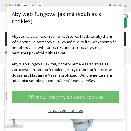
★
5 z 5
CZK
Aby web fungoval jak má (souhlas s
0
cookies)
Hledat
My
wishlist
Abyste na stránkách rychle našli to, co hledáte, abychom
KATEGORIE
Vás poznali a pamatovali si, co máte v košíku, abychom vás
neobtěžovali nevhodnou reklamou nebo abyste se
Anatomické Modely
Modely Ucha
nemuseli pokaždé přihlašovat.
Model Lidského Hrtanu - Funkční - 3x Zvětšený
Aby web fungoval jak má, potřebujeme Váš souhlas se
zpracováním souborů cookies, malých souborů, které se
dočasně ukládají ve Vašem prohlížeči. Děkujeme, že nám
udělením souhlasu pomáháte náš web zlepšovat.
Přijmout všechny soubory cookies
Nastavení cookies