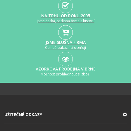
NA TRHU OD ROKU 2005
Jsme česká, rodinná firma s historií
JSME SLUŠNÁ FIRMA
Co naši zákazníci oceňují
VZORKOVÁ PRODEJNA V BRNĚ
Možnost prohlédnout si zboží
UŽITEČNÉ ODKAZY