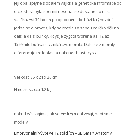
její obal splyne s obalem vajíčka a genetická informace od
otce, která byla spermií nesena, se dostane do nitra
vajíčka. Asi 30 hodin po oplodnění dochází k rýhování.
Jedná se o proces, kdy se rychle za sebou vajíčko dělí na
další a další buňky. Když je zygota tvořena asi 12 až
15 těmito buňkami vzniká tzv. morula. Dále se z moruly
diferencuje trofoblast a nakonec blastocysta.
Velikost: 35 x 21 x 20 cm
Hmotnost: cca 1.2 kg
Pokud vás zajímá, jak se
embryo
dál vyvíjí, nabízíme
modely:
Embryonální vývoj ve 12 stádiích – 3B Smart Anatomy