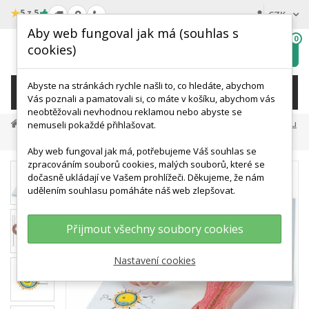
★
5 z 5
CZK
Aby web fungoval jak má (souhlas s
0
cookies)
Hledat
My
wishlist
Abyste na stránkách rychle našli to, co hledáte, abychom
KATEGORIE
Vás poznali a pamatovali si, co máte v košíku, abychom vás
neobtěžovali nevhodnou reklamou nebo abyste se
Anatomické Modely
Modely Těhotenství A Vývoje Plodu
nemuseli pokaždé přihlašovat.
Model Oplodnění A Vývoje Embrya - 2x Zvětšené
Aby web fungoval jak má, potřebujeme Váš souhlas se
zpracováním souborů cookies, malých souborů, které se
dočasně ukládají ve Vašem prohlížeči. Děkujeme, že nám
udělením souhlasu pomáháte náš web zlepšovat.
Přijmout všechny soubory cookies
Nastavení cookies