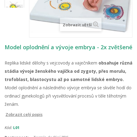
Zobrazit větší
Model oplodnění a vývoje embrya - 2x zvětšené
Replika lidské dělohy s vejcovody a vaječníkem
obsahuje různá
stádia vývoje ženského vajíčka od zygoty, přes morulu,
trofoblast, blastocystu až po samotné lidské embryo.
Model oplodnění a následného vývoje embrya se skvěle hodí do
ordinací gynekologů při vysvětlování procesů v těle těhotným
ženám.
Zobrazit celý popis
Kód:
L01