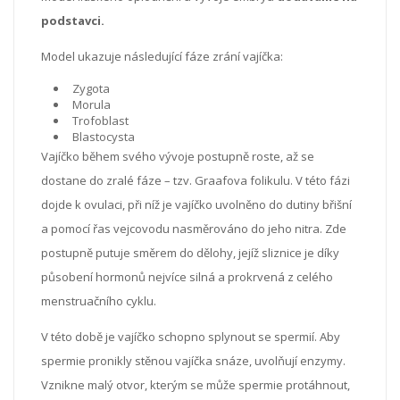
podstavci.
Model ukazuje následující fáze zrání vajíčka:
Zygota
Morula
Trofoblast
Blastocysta
Vajíčko během svého vývoje postupně roste, až se
dostane do zralé fáze – tzv. Graafova folikulu. V této fázi
dojde k ovulaci, při níž je vajíčko uvolněno do dutiny břišní
a pomocí řas vejcovodu nasměrováno do jeho nitra. Zde
postupně putuje směrem do dělohy, jejíž sliznice je díky
působení hormonů nejvíce silná a prokrvená z celého
menstruačního cy­klu.
V této době je vajíčko schopno splynout se spermií. Aby
spermie pronikly stěnou vajíčka snáze, uvolňují enzymy.
Vznikne malý otvor, kterým se může spermie protáhnout,