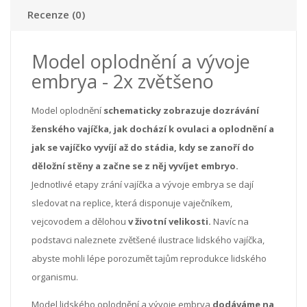
Recenze (0)
Model oplodnění a vývoje
embrya - 2x zvětšeno
Model oplodnění
schematicky zobrazuje dozrávání
ženského vajíčka, jak dochází k ovulaci a oplodnění a
jak se vajíčko vyvíjí až do stádia, kdy se zanoří do
děložní stěny a začne se z něj vyvíjet embryo.
Jednotlivé etapy zrání vajíčka a vývoje embrya se dají
sledovat na replice, která disponuje vaječníkem,
vejcovodem a dělohou
v životní velikosti.
Navíc na
podstavci naleznete zvětšené ilustrace lidského vajíčka,
abyste mohli lépe porozumět tajům reprodukce lidského
organismu.
Model lidského oplodnění a vývoje embrya
dodáváme na