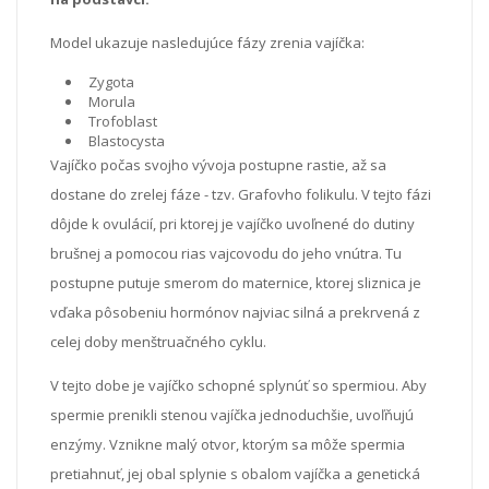
Model ukazuje nasledujúce fázy zrenia vajíčka:
Zygota
Morula
Trofoblast
Blastocysta
Vajíčko počas svojho vývoja postupne rastie, až sa
dostane do zrelej fáze - tzv. Grafovho folikulu. V tejto fázi
dôjde k ovulácií, pri ktorej je vajíčko uvoľnené do dutiny
brušnej a pomocou rias vajcovodu do jeho vnútra. Tu
postupne putuje smerom do maternice, ktorej sliznica je
vďaka pôsobeniu hormónov najviac silná a prekrvená z
celej doby menštruačného cyklu.
V tejto dobe je vajíčko schopné splynúť so spermiou. Aby
spermie prenikli stenou vajíčka jednoduchšie, uvoľňujú
enzýmy. Vznikne malý otvor, ktorým sa môže spermia
pretiahnuť, jej obal splynie s obalom vajíčka a genetická