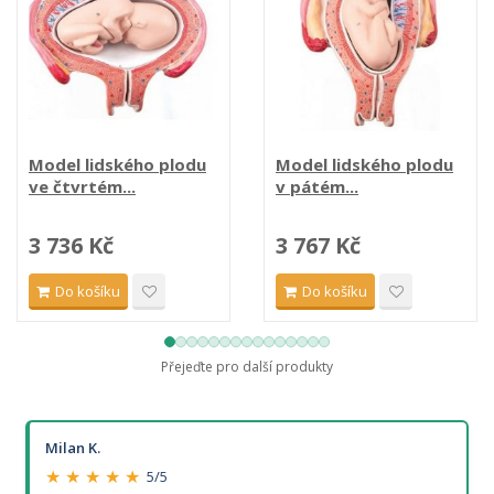
Model lidského plodu
Model lidského plodu
ve čtvrtém...
v pátém...
3 736 Kč
3 767 Kč
Do košíku
Do košíku
Přejeďte pro další produkty
Milan K.
★ ★ ★ ★ ★
5/5