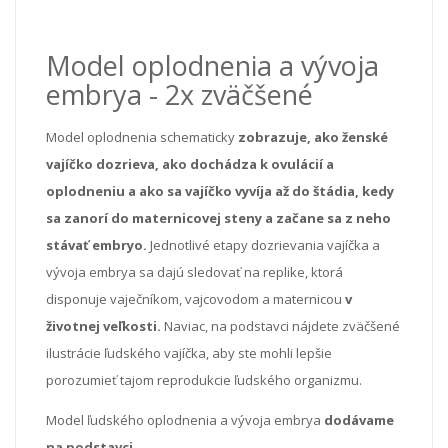
Model oplodnenia a vývoja
embrya - 2x zväčšené
Model oplodnenia schematicky
zobrazuje, ako ženské
vajíčko dozrieva, ako dochádza k ovulácií a
oplodneniu a ako sa vajíčko vyvíja až do štádia, kedy
sa zanorí do maternicovej steny a začane sa z neho
stávať embryo.
Jednotlivé etapy dozrievania vajíčka a
vývoja embrya sa dajú sledovať na replike, ktorá
disponuje vaječníkom, vajcovodom a maternicou
v
životnej veľkosti.
Naviac, na podstavci nájdete zväčšené
ilustrácie ľudského vajíčka, aby ste mohli lepšie
porozumieť tajom reprodukcie ľudského organizmu.
Model ľudského oplodnenia a vývoja embrya
dodávame
na podstavci.