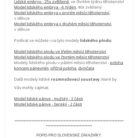
Lidské embryo - 25x zvětšené
, ve čtvrtém týdnu těhotenství
Model lidského embrya - 4. týden
, 40x zvětšený
Model lidského embrya v prvním měsíci těhotenství
,
v děloze
Model lidského embrya v druhém měsíci těhotenství
,
v děloze
Podívat se můžete i na tyto modely
lidského plodu
:
Model lidského plodu ve třetím měsíci těhotenství
Model lidského plodu ve čtvrtém měsíci těhotenství
Modely lidského plodu v pátém měsíci těhotenství -
poloha
koncem pánevním
,
příčná poloha
,
dvojčata
Další modely lidské
rozmnožovací soustavy
, které by
Vás mohly zajímat:
Model lidské pánve - mužský - 2 části
Model lidské pánve - ženský - 2 části
***********************************************************************
******************************
POPIS PRO SLOVENSKÉ ZÁKAZNÍKY: