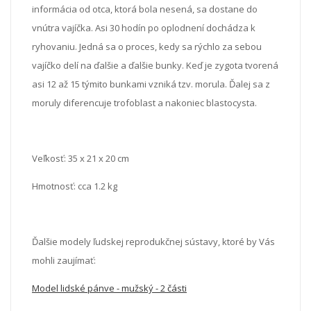
informácia od otca, ktorá bola nesená, sa dostane do
vnútra vajíčka. Asi 30 hodín po oplodnení dochádza k
ryhovaniu. Jedná sa o proces, kedy sa rýchlo za sebou
vajíčko delí na ďalšie a ďalšie bunky. Keď je zygota tvorená
asi 12 až 15 týmito bunkami vzniká tzv. morula. Ďalej sa z
moruly diferencuje trofoblast a nakoniec blastocysta.
Veľkosť: 35 x 21 x 20 cm
Hmotnosť: cca 1.2 kg
Ďalšie modely ľudskej reprodukčnej sústavy, ktoré by Vás
mohli zaujímať:
Model lidské pánve - mužský - 2 části