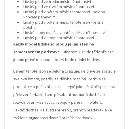
Lidský plod ve třetím měsíci těhotenství
Lidský plod ve čtvrtém měsíci těhotenství
Lidský plod v pátém měsíci těhotenství - poloha
koncem pánevním
Lidský plod v pátém měsíci těhotenství - příčná
poloha
Lidské plody dvojčat v pátém měsíci těhotenství
Lidský plod v sedmém měsíci těhotenství
Každý model lidského plodu je umístěn na
samostatném podstavci.
Díky tomu lze do třídy přivézt
jenom právě ten model, který bude náplní hodiny.
Během těhotenství se děloha zvětšuje, nejdříve se zvětšuje
svalová hmota, později se děloha rozpíná. Pochva se
prodlužuje a poševní sliznice stejně jako děložní čípek jsou
překrvené. Následkem působení hormonů dochází k
rozvolňování vazivových spojů v pánevním pletenci.
Taktéž dochází ke zvětšení prsou, prsních bradavek a ke
zvýšené pigmentaci dvorců prsních bradavek.