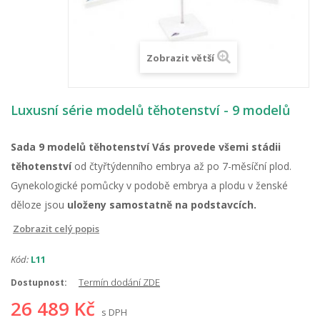
Zobrazit větší
Luxusní série modelů těhotenství - 9 modelů
Sada 9 modelů těhotenství Vás provede všemi stádii
těhotenství
od čtyřtýdenního embrya až po 7-měsíční plod.
Gynekologické pomůcky v podobě embrya a plodu v ženské
děloze jsou
uloženy samostatně na podstavcích.
Zobrazit celý popis
Kód:
L11
Termín dodání ZDE
Dostupnost:
26 489 Kč
s DPH