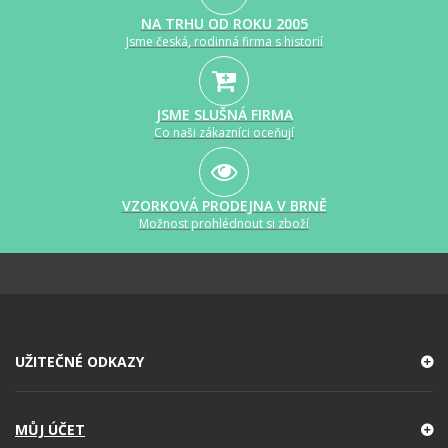
NA TRHU OD ROKU 2005
Jsme česká, rodinná firma s historií
JSME SLUŠNÁ FIRMA
Co naši zákazníci oceňují
VZORKOVÁ PRODEJNA V BRNĚ
Možnost prohlédnout si zboží
UŽITEČNÉ ODKAZY
MŮJ ÚČET