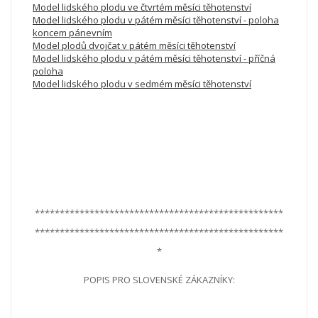
Model lidského plodu ve čtvrtém měsíci těhotenství
Model lidského plodu v pátém měsíci těhotenství - poloha
koncem pánevním
Model plodů dvojčat v pátém měsíci těhotenství
Model lidského plodu v pátém měsíci těhotenství - příčná
poloha
Model lidského plodu v sedmém měsíci těhotenství
**************************************************
**************************************************
*
POPIS PRO SLOVENSKÉ ZÁKAZNÍKY: