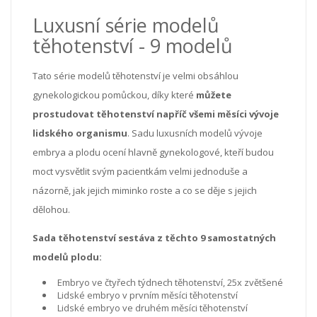
Luxusní série modelů
těhotenství - 9 modelů
Tato série modelů těhotenství je velmi obsáhlou
gynekologickou pomůckou, díky které
můžete
prostudovat těhotenství napříč všemi měsíci vývoje
lidského organismu
. Sadu luxusních modelů vývoje
embrya a plodu ocení hlavně gynekologové, kteří budou
moct vysvětlit svým pacientkám velmi jednoduše a
názorně, jak jejich miminko roste a co se děje s jejich
dělohou.
Sada těhotenství sestáva z těchto 9 samostatných
modelů plodu:
Embryo ve čtyřech týdnech těhotenství, 25x zvětšené
Lidské embryo v prvním měsíci těhotenství
Lidské embryo ve druhém měsíci těhotenství