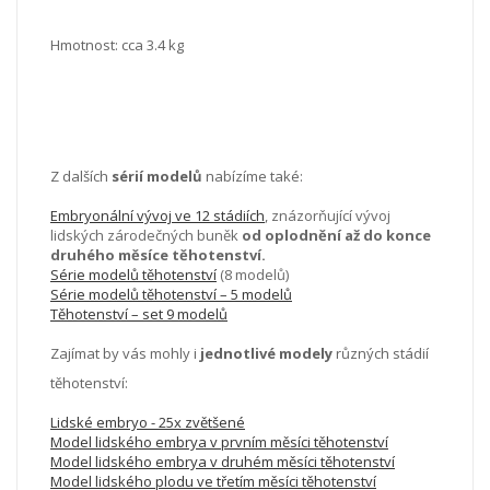
Hmotnost: cca 3.4 kg
Z dalších
sérií modelů
nabízíme také:
Embryonální vývoj ve 12 stádiích
, znázorňující vývoj
lidských zárodečných buněk
od oplodnění až do konce
druhého měsíce těhotenství.
Série modelů těhotenství
(8 modelů)
Série modelů těhotenství – 5 modelů
Těhotenství – set 9 modelů
Zajímat by vás mohly i
jednotlivé modely
různých stádií
těhotenství:
Lidské embryo - 25x zvětšené
Model lidského embrya v prvním měsíci těhotenství
Model lidského embrya v druhém měsíci těhotenství
Model lidského plodu ve třetím měsíci těhotenství