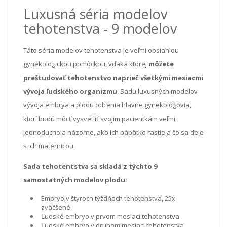
Luxusná séria modelov
tehotenstva - 9 modelov
Táto séria modelov tehotenstva je veľmi obsiahlou
gynekologickou pomôckou, vďaka ktorej
môžete
preštudovať tehotenstvo naprieč všetkými mesiacmi
vývoja ľudského organizmu
. Sadu luxusných modelov
vývoja embrya a plodu odcenia hlavne gynekológovia,
ktorí budú môcť vysvetliť svojim pacientkám veľmi
jednoducho a názorne, ako ich bábätko rastie a čo sa deje
s ich maternicou.
Sada tehotentstva sa skladá z týchto 9
samostatných modelov plodu:
Embryo v štyroch týždňoch tehotenstva, 25x
zväčšené
Ľudské embryo v prvom mesiaci tehotenstva
Ľudské embryo v druhom mesiaci tehotenstva