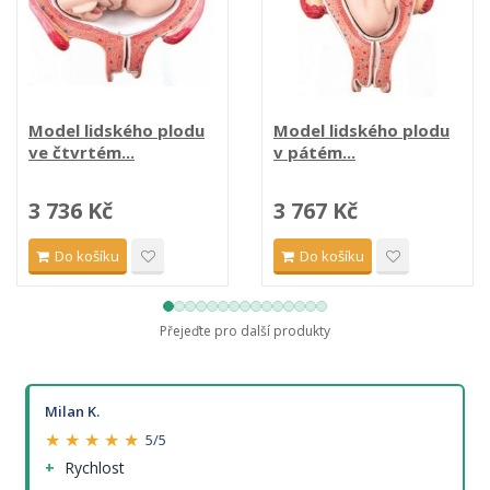
Model lidského plodu
Model lidského plodu
ve čtvrtém...
v pátém...
3 736 Kč
3 767 Kč
Do košíku
Do košíku
Přejeďte pro další produkty
Milan K.
★ ★ ★ ★ ★
5/5
Rychlost