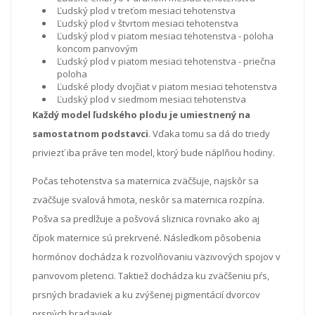
Ľudský plod v treťom mesiaci tehotenstva
Ľudský plod v štvrtom mesiaci tehotenstva
Ľudský plod v piatom mesiaci tehotenstva - poloha
koncom panvovým
Ľudský plod v piatom mesiaci tehotenstva - priečna
poloha
Ľudské plody dvojčiat v piatom mesiaci tehotenstva
Ľudský plod v siedmom mesiaci tehotenstva
Každý model ľudského plodu je umiestnený na
samostatnom podstavci
. Vďaka tomu sa dá do triedy
priviezť iba práve ten model, ktorý bude náplňou hodiny.
Počas tehotenstva sa maternica zväčšuje, najskôr sa
zväčšuje svalová hmota, neskôr sa maternica rozpína.
Pošva sa predlžuje a pošvová sliznica rovnako ako aj
čípok maternice sú prekrvené. Následkom pôsobenia
hormónov dochádza k rozvolňovaniu väzivových spojov v
panvovom pletenci. Taktiež dochádza ku zväčšeniu pŕs,
prsných bradaviek a ku zvýšenej pigmentácií dvorcov
prsných bradaviek.