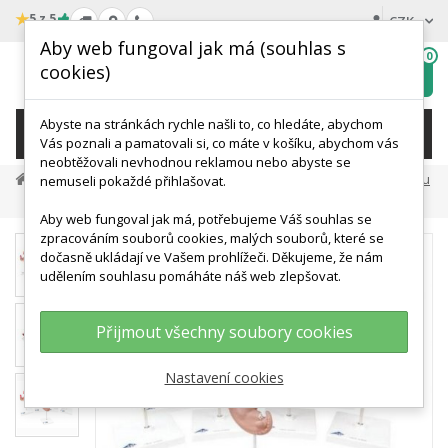
★
5 z 5
CZK
Aby web fungoval jak má (souhlas s
0
cookies)
Hledat
My
wishlist
Abyste na stránkách rychle našli to, co hledáte, abychom
KATEGORIE
Vás poznali a pamatovali si, co máte v košíku, abychom vás
neobtěžovali nevhodnou reklamou nebo abyste se
Anatomické Modely
Modely Těhotenství A Vývoje Plodu
nemuseli pokaždé přihlašovat.
Luxusní Série Modelů Těhotenství - 9 Modelů
Aby web fungoval jak má, potřebujeme Váš souhlas se
zpracováním souborů cookies, malých souborů, které se
dočasně ukládají ve Vašem prohlížeči. Děkujeme, že nám
udělením souhlasu pomáháte náš web zlepšovat.
Přijmout všechny soubory cookies
Nastavení cookies