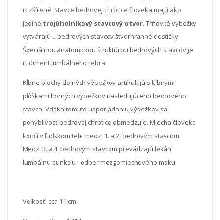
rozšírené. Stavce bedrovej chrbtice človeka majú ako
jediné
trojúholníkový stavcový otvor
. Tŕňovité výbežky
vytvárajú u bedrových stavcov štvorhranné dostičky.
Špeciálnou anatomickou štruktúrou bedrových stavcov je
rudiment lumbálneho rebra.
Kĺbne plochy dolných výbežkov artikulujú s kĺbnymi
plôškami horných výbežkov nasledujúceho bedrového
stavca. Vďaka tomuto usporiadaniu výbežkov sa
pohyblivosť bedrovej chrbtice obmedzuje. Miecha človeka
končí v ľudskom tele medzi 1. a 2. bedrovým stavcom.
Medzi 3. a 4. bedrovým stavcom prevádzajú lekári
lumbálnu punkciu - odber mozgomiechového moku.
Veľkosť: cca 11 cm