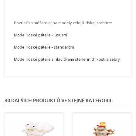
Pozrieť sa môžete aj na modely celej ľudskej chrbtice:
Model lidské páteře - luxusní
Model lidské páteře - standardní
Model lidské páteře s hlavičkami stehenních kostí a žebry
30 DALŠÍCH PRODUKTŮ VE STEJNÉ KATEGORII: