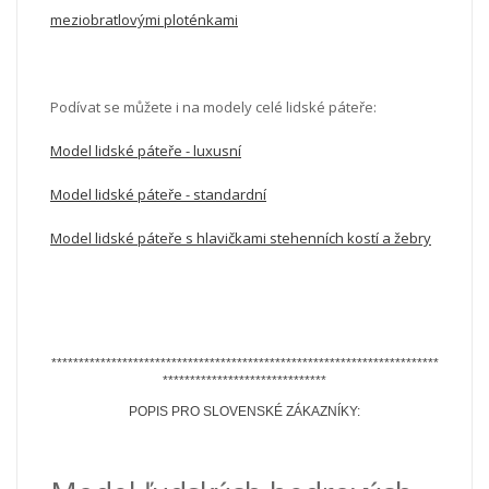
meziobratlovými ploténkami
Podívat se můžete i na modely celé lidské páteře:
Model lidské páteře - luxusní
Model lidské páteře - standardní
Model lidské páteře s hlavičkami stehenních kostí a žebry
***********************************************************************
******************************
POPIS PRO SLOVENSKÉ ZÁKAZNÍKY: