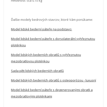
Hmotnosť: cca 0.15 kg
Ďalšie modely bedrových stavcov, ktoré Vám ponúkame:
Model lidské bederní páteře na podstavci
Model lidské bederní páteře s dorsolaterální vyhřeznutou
ploténkou
Model lidských bederních obratlů s vyhřeznutou
meziobratlovou ploténkou
Sada pěti lidských bederních obratlů
Model lidských bederních obratlů s osteoporózou - luxusní
Model lidské bederní páteře s degenerovanými obratli a
meziobratlovými ploténkami