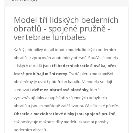
Model tří lidských bederních
obratlů - spojené pružně -
vertebrae lumbales
Každý jednotlivý detail tohoto modelu lidských bederních
obratlů je zpracován anatomicky přesně. Součástí modelu
lidských obratlů jsou
tři bederní obratle člověka, přes
které probíhají míšní nervy.
Tvrdá plena mozkomíšní -
obal míchy je uvnitř páteřního kanálu. V modelu se dají
sledovat i
dvě meziobratlové ploténky
, které
vyrovnávají tlaky a napětí při vzájemných pohybech
obratlů a jsou mimořádně zatěžovanou částí lidské páteře.
Obratle a meziobratlové disky jsou spojené pružně
,
což poskytuje možnost díky modelu zkoumat pohyby
bederních obratlů.