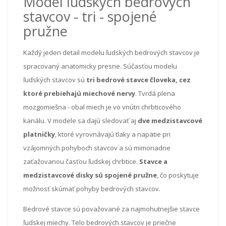
Model ľudských bedrových
stavcov - tri - spojené
pružne
Každý jeden detail modelu ľudských bedrových stavcov je
spracovaný anatomicky presne. Súčasťou modelu
ľudských stavcov sú
tri bedrové stavce človeka, cez
ktoré prebiehajú miechové nervy
. Tvrdá plena
mozgomiešna - obal miech je vo vnútri chrbticového
kanálu. V modele sa dajú sledovať aj
dve medzistavcové
platničky
, ktoré vyrovnávajú tlaky a napätie pri
vzájomných pohyboch stavcov a sú mimoriadne
zaťažovanou časťou ľudskej chrbtice.
Stavce a
medzistavcové disky sú spojené pružne
, čo poskytuje
možnosť skúmať pohyby bedrových stavcov.
Bedrové stavce sú považované za najmohutnejšie stavce
ľudskej miechy. Telo bedrových stavcov je priečne