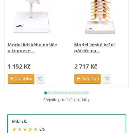
Model lidského nosiče
Model lidské krční
a čepovce...
páteře na...
1 152 Kč
2 717 Kč
Do košíku
Do košíku
Přejeďte pro další produkty
Milan K.
★ ★ ★ ★ ★
5/5