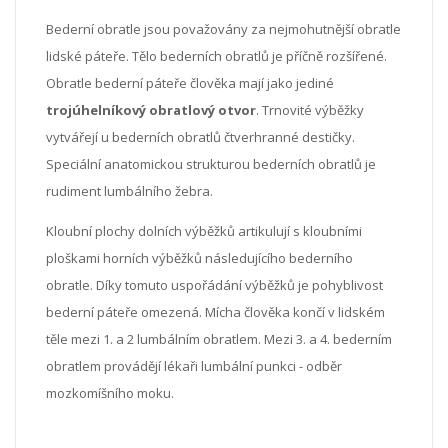
Bederní obratle jsou považovány za nejmohutnější obratle
lidské páteře. Tělo bederních obratlů je příčně rozšířené.
Obratle bederní páteře člověka mají jako jediné
trojúhelníkový obratlový otvor
. Trnovité výběžky
vytvářejí u bederních obratlů čtverhranné destičky.
Speciální anatomickou strukturou bederních obratlů je
rudiment lumbálního žebra.
Kloubní plochy dolních výběžků artikulují s kloubními
ploškami horních výběžků následujícího bederního
obratle. Díky tomuto uspořádání výběžků je pohyblivost
bederní páteře omezená. Mícha člověka končí v lidském
těle mezi 1. a 2 lumbálním obratlem. Mezi 3. a 4. bederním
obratlem provádějí lékaři lumbální punkci - odběr
mozkomíšního moku.