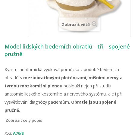
Zobrazit větší
Model lidských bederních obratlů - tři - spojené
pružně
Kvalitní anatomická výuková pomůcka v podobě bederních
obratlů s
meziobratlovými ploténkami, míšními nervy a
tvrdou mozkomíšní plenou
poslouží nejen při studiu
anatomie lidského kosterního a nervového systému, ale i při
vysvětlování diagnózy pacientům.
Obratle jsou spojené
pružně
.
Zobrazit celý popis
Kód:
A76/8