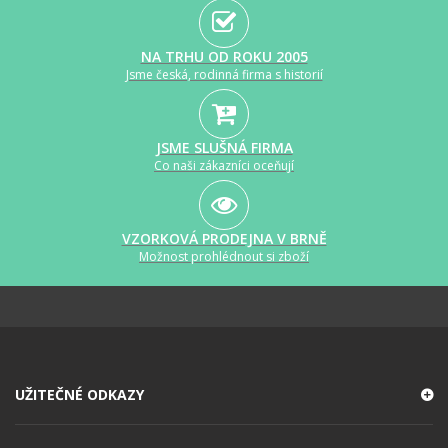
NA TRHU OD ROKU 2005
Jsme česká, rodinná firma s historií
JSME SLUŠNÁ FIRMA
Co naši zákazníci oceňují
VZORKOVÁ PRODEJNA V BRNĚ
Možnost prohlédnout si zboží
UŽITEČNÉ ODKAZY