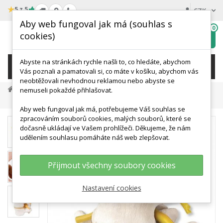
★
5 z 5
CZK
Aby web fungoval jak má (souhlas s
0
cookies)
Hledat
My
wishlist
Abyste na stránkách rychle našli to, co hledáte, abychom
KATEGORIE
Vás poznali a pamatovali si, co máte v košíku, abychom vás
neobtěžovali nevhodnou reklamou nebo abyste se
Anatomické Modely
Modely Obratlů
nemuseli pokaždé přihlašovat.
Model Lidských Bederních Obratlů - Tři - Spojené Pružně
Aby web fungoval jak má, potřebujeme Váš souhlas se
zpracováním souborů cookies, malých souborů, které se
dočasně ukládají ve Vašem prohlížeči. Děkujeme, že nám
udělením souhlasu pomáháte náš web zlepšovat.
Přijmout všechny soubory cookies
Nastavení cookies