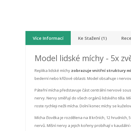
Více Informací
Ke Stažení (1)
Rece
Model lidské míchy - 5x zv
Replika lidské míchy
zobrazuje vnitřní struktury m
bederní nebo křížové oblasti. Model obsahuje i nervov
Páteřní mícha představuje část centrální nervové sous
nervy. Nervy směřují do všech orgánů lidského těla. M
roste rychleji nežli mícha. Dolní konec míchy se kuželo
Mícha člověka je rozdělena na 8 krčních, 12 hrudních,
nervů. Míšní nervy a jejich kořeny probíhají v kaudáln