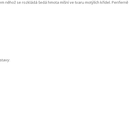
em něhož se rozkládá šedá hmota míšní ve tvaru motýlích křídel. Periferně
stavy: