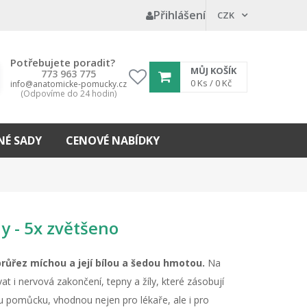
Přihlášení
CZK
Potřebujete poradit?
MŮJ KOŠÍK
773 963 775
My
0
Ks /
0 Kč
info@anatomicke-pomucky.cz
(Odpovíme do 24 hodin)
wishlist
É SADY
CENOVÉ NABÍDKY
y - 5x zvětšeno
růřez míchou a její bílou a šedou hmotou.
Na
t i nervová zakončení, tepny a žíly, které zásobují
u pomůcku, vhodnou nejen pro lékaře, ale i pro