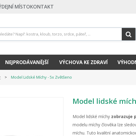
ÝDEJNÍ MÍSTO
KONTAKT
NEJPRODÁVANĚJŠÍ
VÝCHOVA KE ZDRAVÍ
VÝHODN
y
Model Lidské Míchy - 5x Zvětšeno
Model lidské mích
Model lidské míchy
zobrazuje p
modelu míchy člověka lze sledova
míchu. Tuto kvalitní anatomicko