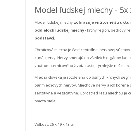
Model ľudskej miechy - 5x 
Model ľudskej miechy
zobrazuje vnútorné štruktúr
oddieloch ľudskej miechy
- krčný región, bedrový re
podstavci.
Chrbticová miecha je časť centrálnej nervovej sústav
kanál nervy. Nervy smerujú do všetkých orgánov ľuds
vnútromaternicového života rastie rýchlejšie než miec
Miecha človeka je rozdelená do ôsmych krčných segme
pár miechových nervov. Miechové nervy a ich korene 
senzitívne a vegetatívne. Uprostred rezu miechou je c
hmota biela.
Veľkosť:
26 x 19 x 13 cm