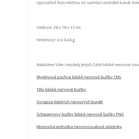
Uprostřed řezu míchou se nachází centrální kanál, kol
Velikost:
26 x 19 x 13 cm
Hmotnost: cca 0.4 kg
Nabízíme Vám i modely jiných částí lidské nervové sou
Myelinová pochva lidské nervové buňky CNS
Tělo lidské nervové buňky
Synapse lidských nervových buněk
Schwannovy buňky lidské nervové buňky PNS
Motorická jednotka nervovosvalové ploténky