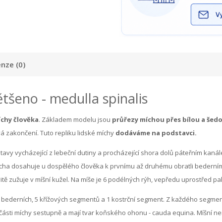
nze (0)
ětšeno - medulla spinalis
íchy člověka
. Základem modelu jsou
průřezy míchou přes bílou a šed
á zakončení. Tuto repliku lidské míchy
dodáváme na podstavci.
tavy vycházející z lebeční dutiny a procházející shora dolů páteřním kanál
ícha dosahuje u dospělého člověka k prvnímu až druhému obratli bedernímu,
vitě zužuje v míšní kužel. Na míše je 6 podélných rýh, vepředu uprostřed p
 5 bederních, 5 křížových segmentů a 1 kostrční segment. Z každého segme
í části míchy sestupně a mají tvar koňského ohonu - cauda equina. Míšní ner