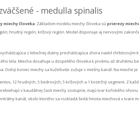
zväčšené - medulla spinalis
y miechy človeka
. Základom modelu miechy človeka sú
prierezy miech
gión, hrudný región, krížový región. Model disponuje aj nervovými zakonč
y vychádzajúca z lebečnej dutiny prechádzajúca zhora nadol chrbticovým k
kého tela. Miecha dosahuje u dospelého človeka k prvému až druhému bed
ha. Dolný koniec miechy sa kužeľovite zužuje v miešny kanál. Na mieche je
ntov, 12 hrudných, 5 bedrových, 5 krížových a 1 kostrčný segment. Z ka
prebiehajú v kaudálnej časti miechy zostupne, majú tvar koňského ohonu 
entrálny kanál, okolo ktorého sa rozkladá šedá hmota miechová v tvare mot