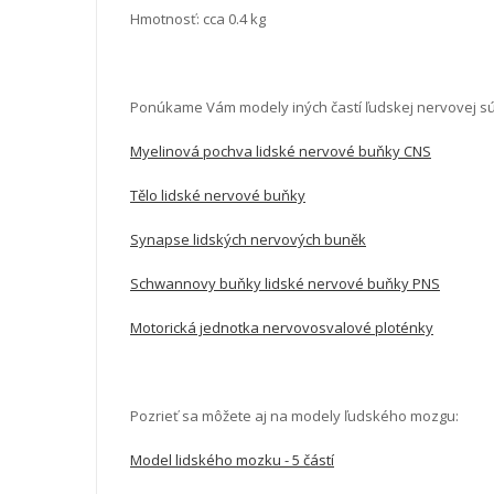
Hmotnosť: cca 0.4 kg
Ponúkame Vám modely iných častí ľudskej nervovej sú
Myelinová pochva lidské nervové buňky CNS
Tělo lidské nervové buňky
Synapse lidských nervových buněk
Schwannovy buňky lidské nervové buňky PNS
Motorická jednotka nervovosvalové ploténky
Pozrieť sa môžete aj na modely ľudského mozgu:
Model lidského mozku - 5 částí