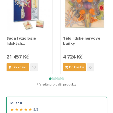
Sada fyziologie
Tělo lidské nervové
lidských...
buňky
21 457 Kč
4 724 Kč
Do košíku
Do košíku
Přejeďte pro další produkty
Milan K.
★ ★ ★ ★ ★
5/5