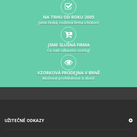
NA TRHU OD ROKU 2005
Jsme česká, rodinná firma s historií
JSME SLUŠNÁ FIRMA
Co naši zákazníci oceňují
VZORKOVÁ PRODEJNA V BRNĚ
Možnost prohlédnout si zboží
UŽITEČNÉ ODKAZY