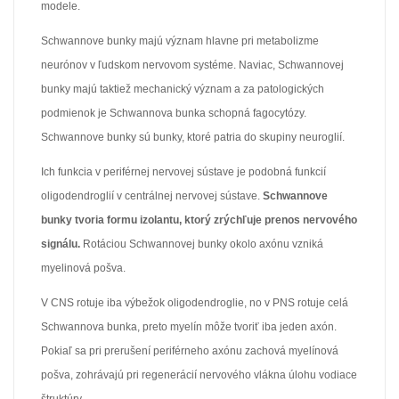
modele.
Schwannove bunky majú význam hlavne pri metabolizme
neurónov v ľudskom nervovom systéme. Naviac, Schwannovej
bunky majú taktiež mechanický význam a za patologických
podmienok je Schwannova bunka schopná fagocytózy.
Schwannove bunky sú bunky, ktoré patria do skupiny neuroglií.
Ich funkcia v periférnej nervovej sústave je podobná funkcií
oligodendroglií v centrálnej nervovej sústave.
Schwannove
bunky tvoria formu izolantu, ktorý zrýchľuje prenos nervového
signálu.
Rotáciou Schwannovej bunky okolo axónu vzniká
myelinová pošva.
V CNS rotuje iba výbežok oligodendroglie, no v PNS rotuje celá
Schwannova bunka, preto myelín môže tvoriť iba jeden axón.
Pokiaľ sa pri prerušení periférneho axónu zachová myelínová
pošva, zohrávajú pri regenerácií nervového vlákna úlohu vodiace
štruktúry.