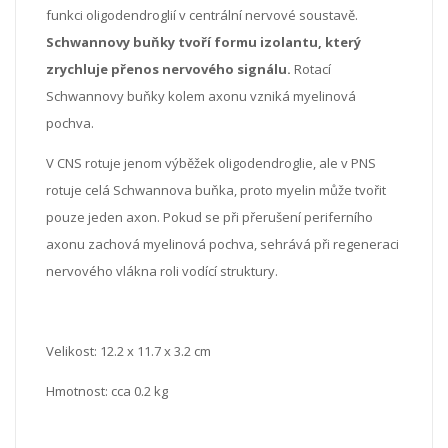
funkci oligodendroglií v centrální nervové soustavě.
Schwannovy buňky tvoří formu izolantu, který
zrychluje přenos nervového signálu.
Rotací
Schwannovy buňky kolem axonu vzniká myelinová
pochva.
V CNS rotuje jenom výběžek oligodendroglie, ale v PNS
rotuje celá Schwannova buňka, proto myelin může tvořit
pouze jeden axon. Pokud se při přerušení periferního
axonu zachová myelinová pochva, sehrává při regeneraci
nervového vlákna roli vodící struktury.
Velikost:
12.2 x 11.7 x 3.2 cm
Hmotnost: cca 0.2 kg