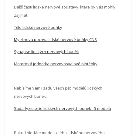
Další části lidské nervové soustavy, které by Vás mohly
zajímat:
Tělo lidské nervové buňky
Myelinová pochva lidské nervové buňky CNS
Synapse lidských nervových buněk
Motorická jednotka nervovosvalové ploténky
Nabízíme Vám i sadu všech pěti modelů lidských
nervových buněk:
Sada fyziologie lidských nervových buněk - 5 modelů
Pokud hledáte model celého lidského nervového