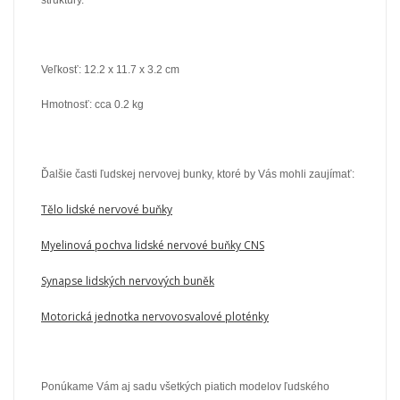
Veľkosť:
12.2 x 11.7 x 3.2 cm
Hmotnosť: cca 0.2 kg
Ďalšie časti ľudskej nervovej bunky, ktoré by Vás mohli zaujímať:
Tělo lidské nervové buňky
Myelinová pochva lidské nervové buňky CNS
Synapse lidských nervových buněk
Motorická jednotka nervovosvalové ploténky
Ponúkame Vám aj sadu všetkých piatich modelov ľudského