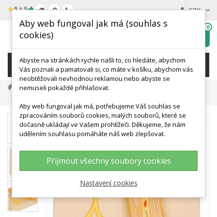
★
5 z 5
CZK
Aby web fungoval jak má (souhlas s
0
cookies)
Hledat
My
wishlist
Abyste na stránkách rychle našli to, co hledáte, abychom
KATEGORIE
Vás poznali a pamatovali si, co máte v košíku, abychom vás
neobtěžovali nevhodnou reklamou nebo abyste se
Anatomické Modely
Modely Nervové Soustavy
nemuseli pokaždé přihlašovat.
Schwannovy Buňky Lidské Nervové Buňky PNS
Aby web fungoval jak má, potřebujeme Váš souhlas se
zpracováním souborů cookies, malých souborů, které se
dočasně ukládají ve Vašem prohlížeči. Děkujeme, že nám
udělením souhlasu pomáháte náš web zlepšovat.
Přijmout všechny soubory cookies
Nastavení cookies