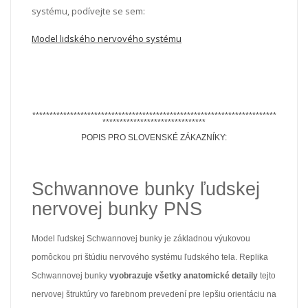
systému, podívejte se sem:
Model lidského nervového systému
***********************************************************************
******************************
POPIS PRO SLOVENSKÉ ZÁKAZNÍKY:
Schwannove bunky ľudskej
nervovej bunky PNS
Model ľudskej Schwannovej bunky je základnou výukovou
pomôckou pri štúdiu nervového systému ľudského tela. Replika
Schwannovej bunky
vyobrazuje všetky anatomické detaily
tejto
nervovej štruktúry vo farebnom prevedení pre lepšiu orientáciu na