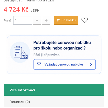
Termín dodání ZDE
Dostupnost:
4 724 Kč
s DPH
Do košíku
Počet
Více Informací
Recenze (0)