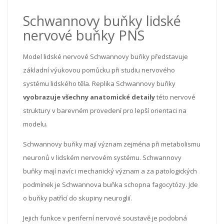
Schwannovy buňky lidské
nervové buňky PNS
Model lidské nervové Schwannovy buňky představuje
základní výukovou pomůcku při studiu nervového
systému lidského těla. Replika Schwannovy buňky
vyobrazuje všechny anatomické detaily
této nervové
struktury v barevném provedení pro lepší orientaci na
modelu.
Schwannovy buňky mají význam zejména při metabolismu
neuronů v lidském nervovém systému. Schwannovy
buňky mají navíc i mechanický význam a za patologických
podmínek je Schwannova buňka schopna fagocytózy. Jde
o buňky patřící do skupiny neuroglií.
Jejich funkce v periferní nervové soustavě je podobná