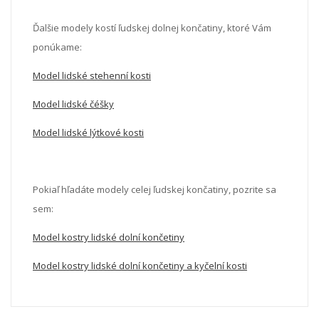
Ďalšie modely kostí ľudskej dolnej končatiny, ktoré Vám
ponúkame:
Model lidské stehenní kosti
Model lidské čéšky
Model lidské lýtkové kosti
Pokiaľ hľadáte modely celej ľudskej končatiny, pozrite sa
sem:
Model kostry lidské dolní končetiny
Model kostry lidské dolní končetiny a kyčelní kosti