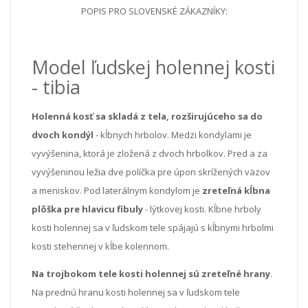
POPIS PRO SLOVENSKÉ ZÁKAZNÍKY:
Model ľudskej holennej kosti
- tibia
Holenná kosť sa skladá z tela, rozširujúceho sa do
dvoch kondýl
- kĺbnych hrbolov. Medzi kondylami je
vyvýšenina, ktorá je zložená z dvoch hrbolkov. Pred a za
vyvýšeninou ležia dve políčka pre úpon skrížených väzov
a meniskov. Pod laterálnym kondylom je
zreteľná kĺbna
plôška pre hlavicu fibuly
- lýtkovej kosti. Kĺbne hrboly
kosti holennej sa v ľudskom tele spájajú s kĺbnymi hrbolmi
kosti stehennej v kĺbe kolennom.
Na trojbokom tele kosti holennej sú zreteľné hrany
.
Na prednú hranu kosti holennej sa v ľudskom tele