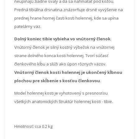
neupínajú žiadne svaly a dá sa nahmatať pod kožou.
Predná tibiálna drsnatina znázorňuje drsné vyvýšenie na
prednej hrane hornej časti kosti holennej, kde sa upína
patelárny väz.
Dolný koniec tibie vybieha vo vnútorný členok
.
Vnútorný členok je silný kostný výbežok na vnútornej
strane dolného konca kosti holennej. Tvorí súčasť
členkového kĺbu a slúži ako úpon rôznych väzov.
Vnútorný členok kosti holennej je ukončený kĺbnou
plochou pre skĺbenie s kosťou členkovou
.
Model holennej kosti je vyhotovený s presnosťou
všetkých anatomických štruktúr holennej kosti - tibie.
Hmotnosť: cca 0.2 kg