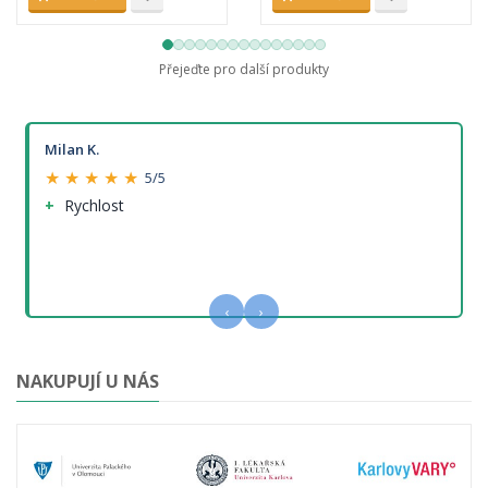
Přejeďte pro další produkty
Milan K.
★ ★ ★ ★ ★
5/5
Rychlost
‹
›
NAKUPUJÍ U NÁS