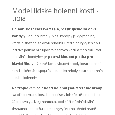
Model lidské holenní kosti -
tibia
Holenní kost sestává z těla, rozšiřujícího se v dva
kondyly
- kloubní hrboly. Mezi kondyly je vyvýšenina,
která je složená ze dvou hrbolků. Před a za vyvýšeninou
leží dvě políčka pro úpon zkřížených vazů a menisků. Pod
laterálním kondylem je
patrná kloubní ploška pro
hlavici fibuly
- lýtkové kosti. Kloubní hrboly kosti holenní
se v lidském těle spojují s kloubními hrboly kosti stehenní v
kloubu kolenním.
Na trojbokém těle kosti holenní jsou zřetelné hrany
.
Na přední hranu kosti holenní se v lidském těle neupínají
žádné svaly a lze ji nahmatat pod kůží. Přední tibiální
drsnatina znázorňuje drsné vyvýšení na přední hraně