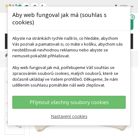
★
5 z 5
CZK
Aby web fungoval jak má (souhlas s
0
cookies)
Hledat
My
wishlist
Abyste na stránkách rychle našli to, co hledáte, abychom
KATEGORIE
Vás poznali a pamatovali si, co máte v košíku, abychom vás
neobtěžovali nevhodnou reklamou nebo abyste se
Anatomické Modely
Modely Lidské Kostry
nemuseli pokaždé přihlašovat.
Modely Lidských Kostí
Model Lidské Holenní Kosti
Aby web fungoval jak má, potřebujeme Váš souhlas se
zpracováním souborů cookies, malých souborů, které se
dočasně ukládají ve Vašem prohlížeči. Děkujeme, že nám
udělením souhlasu pomáháte náš web zlepšovat.
Přijmout všechny soubory cookies
Nastavení cookies