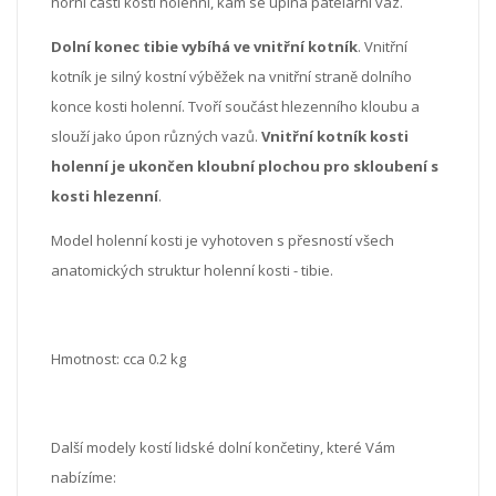
horní části kosti holenní, kam se upíná patelární vaz.
Dolní konec tibie vybíhá ve vnitřní kotník
. Vnitřní
kotník je silný kostní výběžek na vnitřní straně dolního
konce kosti holenní. Tvoří součást hlezenního kloubu a
slouží jako úpon různých vazů.
Vnitřní kotník kosti
holenní je ukončen kloubní plochou pro skloubení s
kosti hlezenní
.
Model holenní kosti je vyhotoven s přesností všech
anatomických struktur holenní kosti - tibie.
Hmotnost: cca 0.2 kg
Další modely kostí lidské dolní končetiny, které Vám
nabízíme: