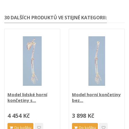
30 DALŠÍCH PRODUKTŮ VE STEJNÉ KATEGORII:
Model lidské horní
Model horní končetiny
končetiny s...
bez...
4 454 Kč
3 898 Kč
Do košíku
Do košíku