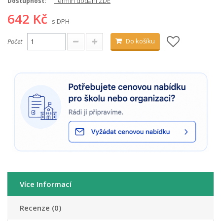
Termín dodání ZDE
Dostupnost:
642 Kč
s DPH
Do košíku
Počet
Více Informací
Recenze (0)