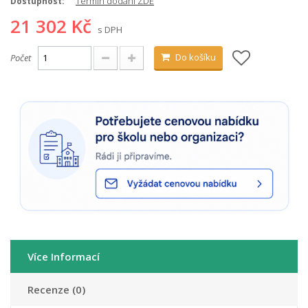
Termín dodání ZDE
Dostupnost:
21 302 Kč
s DPH
Do košíku
Počet
Více Informací
Recenze (0)