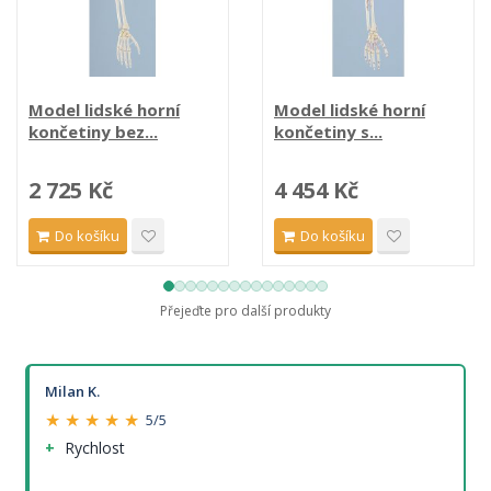
Model lidské horní
Model lidské horní
končetiny bez...
končetiny s...
2 725 Kč
4 454 Kč
Do košíku
Do košíku
Přejeďte pro další produkty
Milan K.
★ ★ ★ ★ ★
5/5
Rychlost