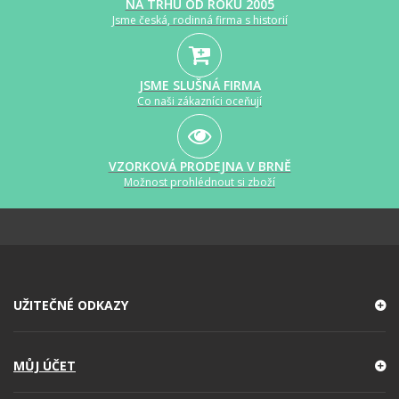
NA TRHU OD ROKU 2005
Jsme česká, rodinná firma s historií
JSME SLUŠNÁ FIRMA
Co naši zákazníci oceňují
VZORKOVÁ PRODEJNA V BRNĚ
Možnost prohlédnout si zboží
UŽITEČNÉ ODKAZY
MŮJ ÚČET