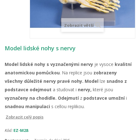
Zobrazit větší
Model lidské nohy s nervy
Model lidské nohy s vyznačenými nervy
je vysoce
kvalitní
anatomickou pomůckou
. Na replice jsou
zobrazeny
všechny důležité nervy pravé nohy.
Model
lze
snadno z
podstavce odejmout
a studovat i
nervy,
které jsou
vyznačeny na chodidle.
Odejmutí
z
podstavce umožní
i
snadnou manipulaci
s cellou replikou.
Zobrazit celý popis
Kód:
EZ-M28