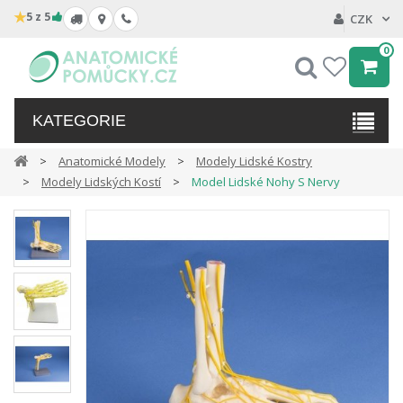
★
5 z 5
CZK
0
Hledat
My
wishlist
KATEGORIE
Anatomické Modely
Modely Lidské Kostry
Modely Lidských Kostí
Model Lidské Nohy S Nervy