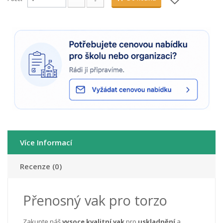
Více Informací
Recenze (0)
Přenosný vak pro torzo
Zakupte náš
vysoce
kvalitní
vak
pro
uskladnění
a