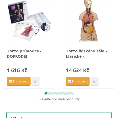
Torzo průvodce -
Torzo lidského těla -
DOPRODEJ
klasické -...
1 616 Kč
14 634 Kč
Do košíku
Do košíku
Přejeďte pro další produkty