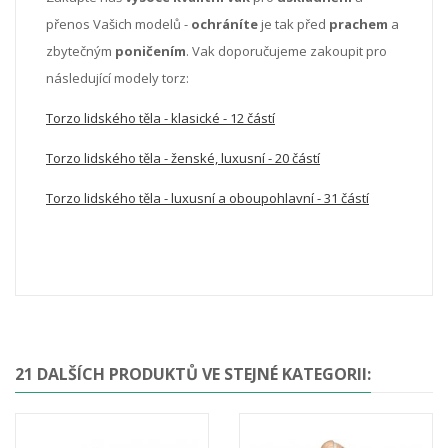
přenos Vašich modelů -
ochráníte
je tak před
prachem
a
zbytečným
poničením
. Vak doporučujeme zakoupit pro
následující modely torz:
Torzo lidského těla - klasické - 12 částí
Torzo lidského těla - ženské, luxusní - 20 částí
Torzo lidského těla - luxusní a oboupohlavní - 31 částí
21 DALŠÍCH PRODUKTŮ VE STEJNÉ KATEGORII: