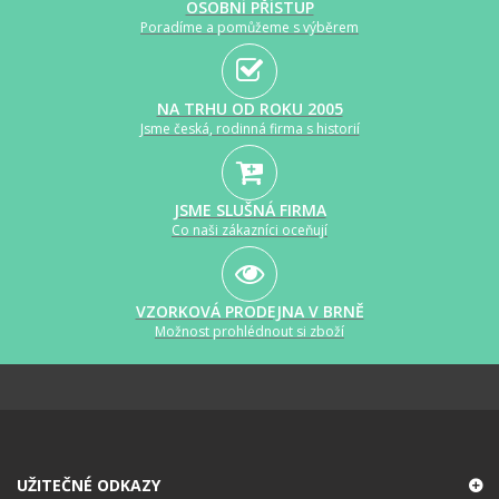
OSOBNÍ PŘÍSTUP
Poradíme a pomůžeme s výběrem
NA TRHU OD ROKU 2005
Jsme česká, rodinná firma s historií
JSME SLUŠNÁ FIRMA
Co naši zákazníci oceňují
VZORKOVÁ PRODEJNA V BRNĚ
Možnost prohlédnout si zboží
UŽITEČNÉ ODKAZY