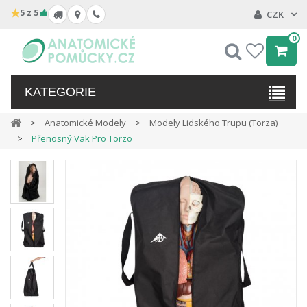
★
5 z 5
CZK
0
Hledat
My
wishlist
KATEGORIE
Anatomické Modely
Modely Lidského Trupu (torza)
Přenosný Vak Pro Torzo