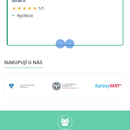
Milan K.
★ ★ ★ ★ ★
5/5
Rychlost
‹
›
NAKUPUJÍ U NÁS