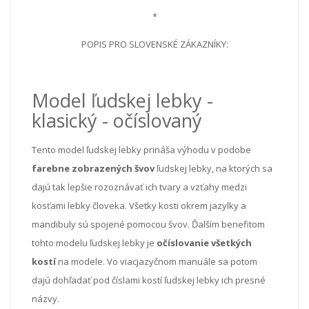
*
POPIS PRO SLOVENSKÉ ZÁKAZNÍKY:
Model ľudskej lebky -
klasický - očíslovaný
Tento model ľudskej lebky prináša výhodu v podobe
farebne zobrazených švov
ľudskej lebky, na ktorých sa
dajú tak lepšie rozoznávať ich tvary a vzťahy medzi
kosťami lebky človeka. Všetky kosti okrem jazylky a
mandibuly sú spojené pomocou švov. Ďalším benefitom
tohto modelu ľudskej lebky je
očíslovanie všetkých
kostí
na modele. Vo viacjazyčnom manuále sa potom
dajú dohľadať pod číslami kostí ľudskej lebky ich presné
názvy.