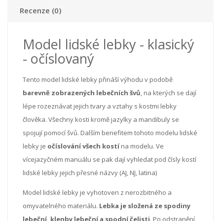
Recenze (0)
Model lidské lebky - klasický
- očíslovaný
Tento model lidské lebky přináší výhodu v podobě
barevně zobrazených lebečních švů
, na kterých se dají
lépe rozeznávat jejich tvary a vztahy s kostmi lebky
člověka. Všechny kosti kromě jazylky a mandibuly se
spojují pomocí švů. Dalším benefitem tohoto modelu lidské
lebky je
očíslování všech kostí
na modelu. Ve
vícejazyčném manuálu se pak dají vyhledat pod čísly kostí
lidské lebky jejich přesné názvy (AJ, NJ, latina)
Model lidské lebky je vyhotoven z nerozbitného a
omyvatelného materiálu.
Lebka je složená ze spodiny
lebeční, klenby lebeční a spodní čelisti
. Po odstranění