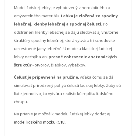
Model ľudskej lebky je vyhotovený z nerozbitného a
omývateľného materiálu.
Lebka je zložená zo spodiny
lebečnej, klenby lebečnej a spodnej čeľusti
. Po
odstránení klenby lebečnej sa dajú sledovať aj vnútorné
štruktúry spodiny lebečnej, ktorá vytvára tri schodovite
umiestnené jamy lebečné. U modelu klasickej ľudskej
lebky nechýba ani
presné zobrazenie anatomických
štruktúr
- otvorov, žliabkov, výbežkov.
Čeľusť je pripevnená na pružine
, vďaka čomu sa dá
simulovať prirodzený pohyb čelusti ľudskej lebky. Zuby sú
liate jednotlivo, čo vytvára realistickú repliku ľudského
chrupu.
Na prianie je možné k modelu ľudskej lebky dodať aj
model lidského mozku (C18)
.