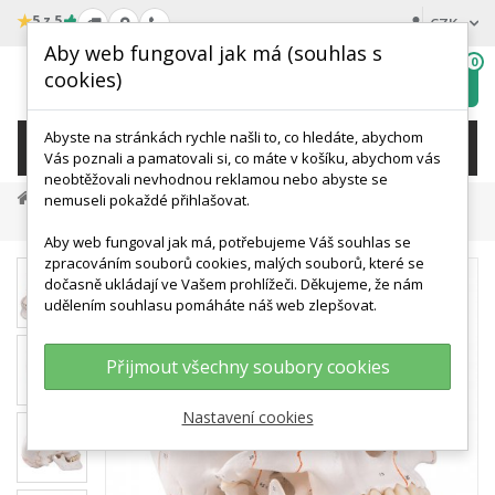
★
5 z 5
CZK
Aby web fungoval jak má (souhlas s
0
cookies)
Hledat
My
wishlist
Abyste na stránkách rychle našli to, co hledáte, abychom
KATEGORIE
Vás poznali a pamatovali si, co máte v košíku, abychom vás
neobtěžovali nevhodnou reklamou nebo abyste se
Anatomické Modely
Modely Lidské Lebky
nemuseli pokaždé přihlašovat.
Model Lidské Lebky - Klasický - Očíslovaný
Aby web fungoval jak má, potřebujeme Váš souhlas se
zpracováním souborů cookies, malých souborů, které se
dočasně ukládají ve Vašem prohlížeči. Děkujeme, že nám
udělením souhlasu pomáháte náš web zlepšovat.
Přijmout všechny soubory cookies
Nastavení cookies