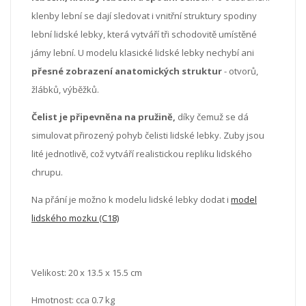
klenby lební se dají sledovat i vnitřní struktury spodiny
lební lidské lebky, která vytváří tři schodovitě umístěné
jámy lební. U modelu klasické lidské lebky nechybí ani
přesné zobrazení anatomických struktur
- otvorů,
žlábků, výběžků.
Čelist je připevněna na pružině,
díky čemuž se dá
simulovat přirozený pohyb čelisti lidské lebky. Zuby jsou
lité jednotlivě, což vytváří realistickou repliku lidského
chrupu.
Na přání je možno k modelu lidské lebky dodat i
model
lidského mozku (C18)
Velikost:
20 x 13.5 x 15.5 cm
Hmotnost: cca 0.7 kg