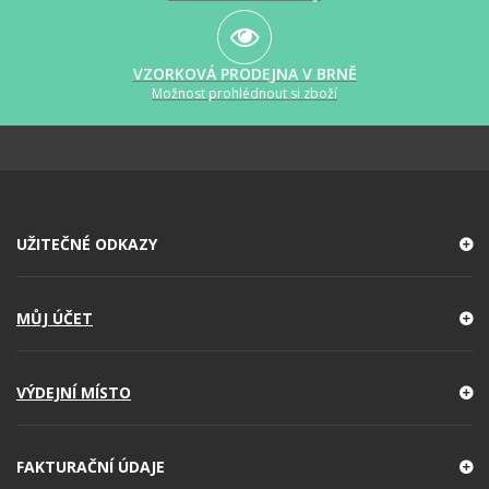
VZORKOVÁ PRODEJNA V BRNĚ
Možnost prohlédnout si zboží
UŽITEČNÉ ODKAZY
MŮJ ÚČET
VÝDEJNÍ MÍSTO
FAKTURAČNÍ ÚDAJE