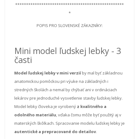
**************************************************
*
POPIS PRO SLOVENSKÉ ZÁKAZNÍKY:
Mini model ľudskej lebky - 3
časti
Model ľudskej lebky v mini verzií
by mal byť základnou
anatomickou pomôckou pri výuke na základných i
stredných školách a nemal by chýbať ani v ordináciach
lekárov pre jednoduché vysvetlenie stavby ľudskej lebky.
Model lebky človeka je vyrobený
z kvalitného a
odolného materiálu
, vďaka čomu môže byť použitý aj v
materských škôlkach.
Spracovanie modelu ľudskej lebky je
autentické a prepracované do detailov
.