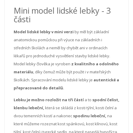
Mini model lidské lebky - 3
části
Model lidské lebky v mini verzi
by měl být základní
anatomickou pomůckou při výuce na základních i
středních školách a neměl by chybět ani v ordinacích
lékařů pro jednoduché vysvětlení stavby lidské lebky.
Model lebky člověka je vyroben
z kvalitního a odolného
materiálu
, díky čemuž může být použit i v mateřských
školkách. Spracování modelu lidské lebky je
autentické a
přepracované do detailů
.
Lebku je možno rozložit na tři částí
a to
spodní čelist,
klenbu lebeční,
která se skládá z kosti týlní, kosti čelní a
dvou temenních kostí a nakonec
spodinu lebeční,
na
které můžeme rozeznat kost spánkovú, kost klínovú, kost
týlní, kost čelní i turecké sedlo, na které nasedá hypofýza.