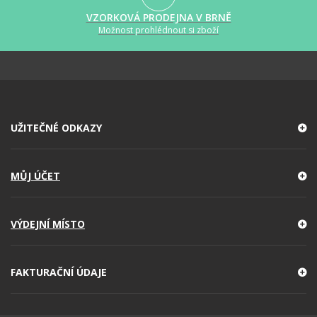
VZORKOVÁ PRODEJNA V BRNĚ
Možnost prohlédnout si zboží
UŽITEČNÉ ODKAZY
MŮJ ÚČET
VÝDEJNÍ MÍSTO
FAKTURAČNÍ ÚDAJE