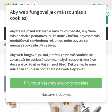
★
5 z 5
CZK
Aby web fungoval jak má (souhlas s
0
cookies)
Hledat
My
wishlist
Abyste na stránkách rychle našli to, co hledáte, abychom
KATEGORIE
Vás poznali a pamatovali si, co máte v košíku, abychom vás
neobtěžovali nevhodnou reklamou nebo abyste se
Anatomické Modely
Modely Lidské Lebky
nemuseli pokaždé přihlašovat.
Mini Model Lidské Lebky - 3 Části
Aby web fungoval jak má, potřebujeme Váš souhlas se
zpracováním souborů cookies, malých souborů, které se
dočasně ukládají ve Vašem prohlížeči. Děkujeme, že nám
udělením souhlasu pomáháte náš web zlepšovat.
Přijmout všechny soubory cookies
360°
Zobrazit větší
Nastavení cookies