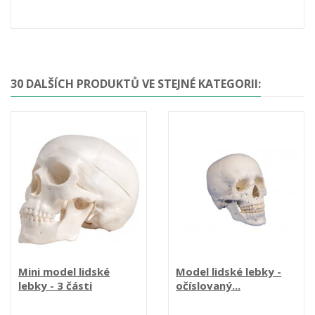
30 DALŠÍCH PRODUKTŮ VE STEJNÉ KATEGORII:
Mini model lidské
Model lidské lebky -
lebky - 3 části
očíslovaný...