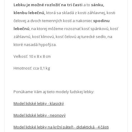
Lebku je možné rozložiť na tri časti
a to
sánku,
klenbu lebečnú,
ktorá sa skladá z kosti záhlavnej, kosti
čelovej a dvoch temenných kostí a nakoniec
spodinu
lebečnú
, na ktorej môžeme rozoznať kosť spánkovú, kosť
záhlavnú, kosť klinovú, kosť čelovú aj turecké sedlo, na
ktoré nasadá hypofýza.
Veľkosť:
10 x 8 x 8 cm
Hmotnosť: cca 0,1 kg
Ponúkame Vám aj tieto modely ľudskej lebky:
Model lidské lebky - klasický
Model lidské lebky - neonový
Model lidské lebky na krční páteři - didaktická - 4 části