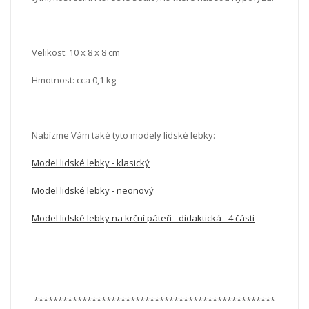
Velikost:
10 x 8 x 8 cm
Hmotnost: cca 0,1 kg
Nabízme Vám také tyto modely lidské lebky:
Model lidské lebky - klasický
Model lidské lebky - neonový
Model lidské lebky na krční páteři - didaktická - 4 části
**************************************************