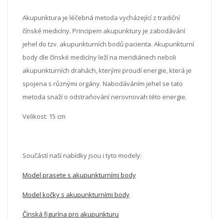
Akupunktura je léčebná metoda vycházející z tradiční
čínské medicíny. Principem akupunktury je zabodávání
jehel do tzv. akupunkturních bodů pacienta. Akupunkturní
body dle čínské medicíny leží na meridiánech neboli
akupunkturních drahách, kterými proudí energie, která je
spojena s různými orgány. Nabodáváním jehel se tato
metoda snaží o odstraňování nerovnovah této energie.
Velikost: 15 cm
Součástí naší nabídky jsou i tyto modely:
Model prasete s akupunkturními body
Model kočky s akupunkturními body
Čínská figurína pro akupunkturu