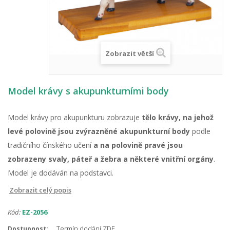
Zobrazit větší
Model krávy s akupunkturními body
Model krávy pro akupunkturu zobrazuje
tělo krávy, na jehož
levé polovině jsou zvýrazněné akupunkturní body
podle
tradičního čínského učení
a na polovině pravé jsou
zobrazeny svaly, páteř a žebra a některé vnitřní orgány
.
Model je dodáván na podstavci.
Zobrazit celý popis
Kód:
EZ-2056
Termín dodání ZDE
Dostupnost: