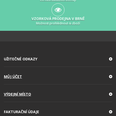
VZORKOVÁ PRODEJNA V BRNĚ
Možnost prohlédnout si zboží
UŽITEČNÉ ODKAZY
MŮJ ÚČET
VÝDEJNÍ MÍSTO
FAKTURAČNÍ ÚDAJE