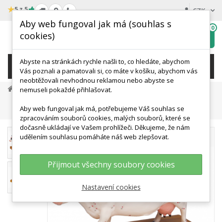
★
5 z 5
CZK
Aby web fungoval jak má (souhlas s
0
cookies)
Hledat
My
wishlist
Abyste na stránkách rychle našli to, co hledáte, abychom
KATEGORIE
Vás poznali a pamatovali si, co máte v košíku, abychom vás
neobtěžovali nevhodnou reklamou nebo abyste se
Veterinární Modely A Simulace
nemuseli pokaždé přihlašovat.
Modely A Simulátory Skotu
Aby web fungoval jak má, potřebujeme Váš souhlas se
Model Krávy S Akupunkturními Body
zpracováním souborů cookies, malých souborů, které se
dočasně ukládají ve Vašem prohlížeči. Děkujeme, že nám
udělením souhlasu pomáháte náš web zlepšovat.
Přijmout všechny soubory cookies
Nastavení cookies