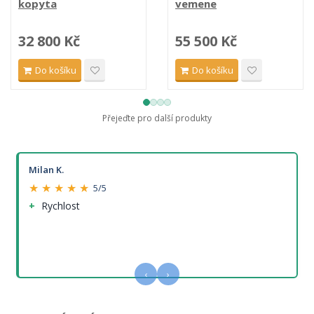
kopyta
vemene
32 800 Kč
55 500 Kč
Do košíku
Do košíku
Přejeďte pro další produkty
Milan K.
★ ★ ★ ★ ★
5/5
Rychlost
‹
›