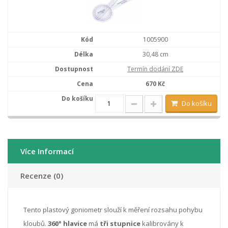
1005900
30,48 cm
Termín dodání ZDE
670 Kč
Do košíku
Více Informací
Recenze (0)
Tento plastový goniometr slouží k měření rozsahu pohybu
kloubů.
360° hlavice
má
tři stupnice
kalibrovány k