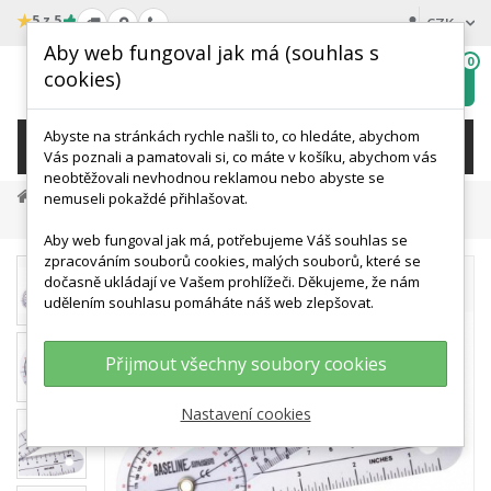
★
5 z 5
CZK
Aby web fungoval jak má (souhlas s
0
cookies)
Hledat
My
wishlist
Abyste na stránkách rychle našli to, co hledáte, abychom
KATEGORIE
Vás poznali a pamatovali si, co máte v košíku, abychom vás
neobtěžovali nevhodnou reklamou nebo abyste se
Měřící A Diagnostické Přístroje
nemuseli pokaždé přihlašovat.
Plastový 360° ISOM Goniometr - Různé Velikosti
Aby web fungoval jak má, potřebujeme Váš souhlas se
zpracováním souborů cookies, malých souborů, které se
dočasně ukládají ve Vašem prohlížeči. Děkujeme, že nám
udělením souhlasu pomáháte náš web zlepšovat.
Přijmout všechny soubory cookies
Nastavení cookies