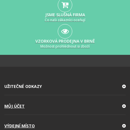
JSME SLUŠNÁ FIRMA
Co naši zákazníci oceňují
VZORKOVÁ PRODEJNA V BRNĚ
Možnost prohlédnout si zboží
UŽITEČNÉ ODKAZY
MŮJ ÚČET
VÝDEJNÍ MÍSTO