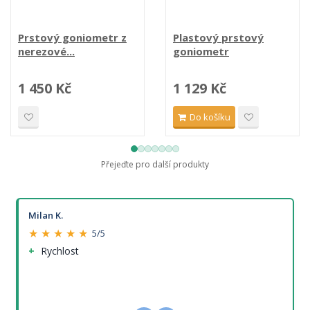
Prstový goniometr z
Plastový prstový
nerezové...
goniometr
1 450 Kč
1 129 Kč
Do košíku
Přejeďte pro další produkty
Milan K.
★ ★ ★ ★ ★
5/5
Rychlost