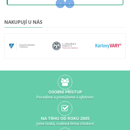
‹
›
NAKUPUJÍ U NÁS
OSOBNÍ PŘÍSTUP
Poradíme a pomůžeme s výběrem
NA TRHU OD ROKU 2005
Jsme česká, rodinná firma s historií