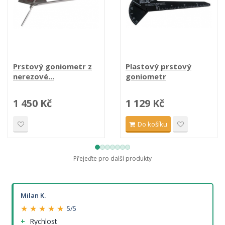
Prstový goniometr z
Plastový prstový
nerezové...
goniometr
1 450 Kč
1 129 Kč
Do košíku
Přejeďte pro další produkty
Milan K.
★ ★ ★ ★ ★
5/5
Rychlost