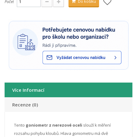
Do košíku
Počet
Více Informací
Recenze (0)
Tento
goniometr z nerezové oceli
slouží k měření
rozsahu pohybu kloubů. Hlava goniometru má dvě