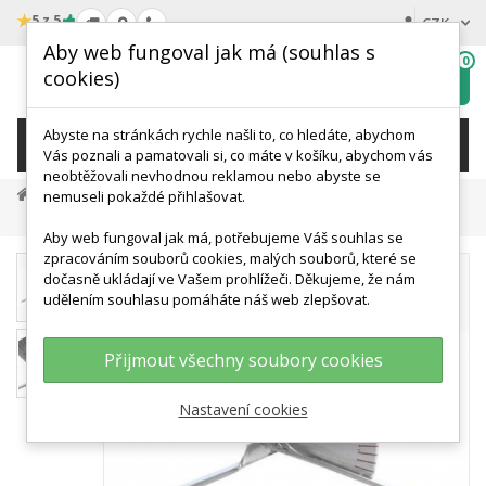
★
5 z 5
CZK
Aby web fungoval jak má (souhlas s
0
cookies)
Hledat
My
wishlist
Abyste na stránkách rychle našli to, co hledáte, abychom
KATEGORIE
Vás poznali a pamatovali si, co máte v košíku, abychom vás
neobtěžovali nevhodnou reklamou nebo abyste se
Měřící A Diagnostické Přístroje
nemuseli pokaždé přihlašovat.
Goniometr Z Nerezové Oceli - Pro Malé Klouby
Aby web fungoval jak má, potřebujeme Váš souhlas se
zpracováním souborů cookies, malých souborů, které se
dočasně ukládají ve Vašem prohlížeči. Děkujeme, že nám
udělením souhlasu pomáháte náš web zlepšovat.
Přijmout všechny soubory cookies
Nastavení cookies