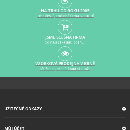
NA TRHU OD ROKU 2005
Jsme česká, rodinná firma s historií
JSME SLUŠNÁ FIRMA
Co naši zákazníci oceňují
VZORKOVÁ PRODEJNA V BRNĚ
Možnost prohlédnout si zboží
UŽITEČNÉ ODKAZY
MŮJ ÚČET