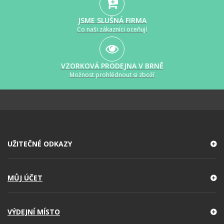
JSME SLUŠNÁ FIRMA
Co naši zákazníci oceňují
VZORKOVÁ PRODEJNA V BRNĚ
Možnost prohlédnout si zboží
UŽITEČNÉ ODKAZY
MŮJ ÚČET
VÝDEJNÍ MÍSTO