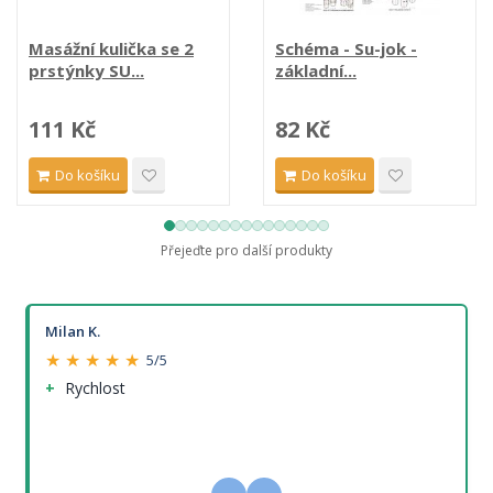
Masážní kulička se 2
Schéma - Su-jok -
prstýnky SU...
základní...
111 Kč
82 Kč
Do košíku
Do košíku
Přejeďte pro další produkty
Milan K.
★ ★ ★ ★ ★
5/5
Rychlost