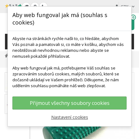
★
5 z 5
CZK
Aby web fungoval jak má (souhlas s
0
cookies)
Hledat
My
wishlist
Abyste na stránkách rychle našli to, co hledáte, abychom
KATEGORIE
Vás poznali a pamatovali si, co máte v košíku, abychom vás
neobtěžovali nevhodnou reklamou nebo abyste se
Terapie A Rehabilitace
Masážní Pomůcky
nemuseli pokaždé přihlašovat.
Váleček Body Roll - Dvě Tuhosti
Aby web fungoval jak má, potřebujeme Váš souhlas se
zpracováním souborů cookies, malých souborů, které se
dočasně ukládají ve Vašem prohlížeči. Děkujeme, že nám
udělením souhlasu pomáháte náš web zlepšovat.
Přijmout všechny soubory cookies
Nastavení cookies