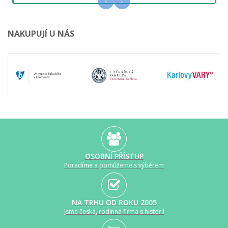
‹
›
NAKUPUJÍ U NÁS
OSOBNÍ PŘÍSTUP
Poradíme a pomůžeme s výběrem
NA TRHU OD ROKU 2005
Jsme česká, rodinná firma s historií