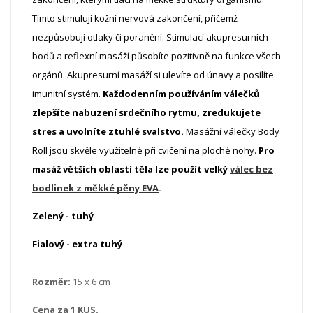
Tímto
stimulují kožní nervová zakončení
, přičemž
nezpůsobují otlaky či poranění.
Stimulací akupresurních
bodů a reflexní masáží
působíte pozitivně na funkce všech
orgánů
. Akupresurní masáží si
ulevíte od únavy
a
posílíte
imunitní systém
.
Každodenním používáním válečků
zlepšíte nabuzení srdečního rytmu, zredukujete
stres a uvolníte ztuhlé svalstvo.
Masážní válečky Body
Roll jsou skvěle využitelné při
cvičení na ploché nohy
.
Pro
masáž větších oblastí těla lze použít velký
válec bez
bodlinek z měkké pěny EVA
.
Zelený - tuhý
Fialový - extra tuhý
Rozměr:
15 x 6 cm
Cena za 1 KUS.