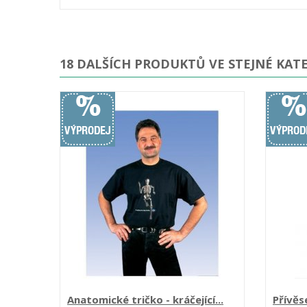
18 DALŠÍCH PRODUKTŮ VE STEJNÉ KATE
Anatomické tričko - kráčející...
Přívěse