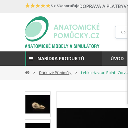
★
★
★
★
★
5 z 5
Doporučuje
DOPRAVA A PLATBY
V
NABÍDKA PRODUKTŮ
ÚVOD
Dárkové Předměty
Lebka Havran Polní - Corvu