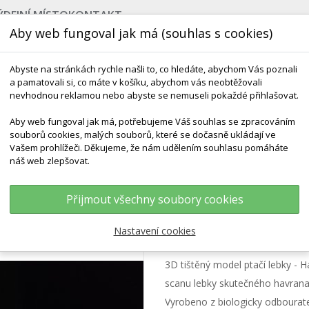
ÝDEJNÍ MÍSTO
KONTAKT
Aby web fungoval jak má (souhlas s cookies)
Abyste na stránkách rychle našli to, co hledáte, abychom Vás poznali
a pamatovali si, co máte v košíku, abychom vás neobtěžovali
nevhodnou reklamou nebo abyste se nemuseli pokaždé přihlašovat.
Aby web fungoval jak má, potřebujeme Váš souhlas se zpracováním
souborů cookies, malých souborů, které se dočasně ukládají ve
NEJPRODÁVANĚJŠÍ
VÝCHOVA KE ZDRAVÍ
VÝHODN
Vašem prohlížeči. Děkujeme, že nám udělením souhlasu pomáháte
náš web zlepšovat.
s Frugilegus
Přijmout všechny soubory cookies
Lebka Havran poln
Nastavení cookies
3D tištěný model ptačí lebky - H
scanu lebky skutečného havrana
Vyrobeno z biologicky odbourat