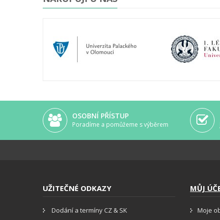
OSOBNÍ PŘÍSTUP
Poradíme a pomůžeme s výběrem
UŽITEČNÉ ODKAZY
MŮJ ÚČ
Dodání a termíny CZ & SK
Moje o