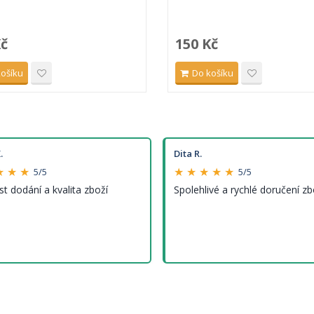
Kč
150 Kč
košíku
Do košíku
.
Dita R.
★ ★ ★
★ ★ ★ ★ ★
5/5
5/5
st dodání a kvalita zboží
Spolehlivé a rychlé doručení zb