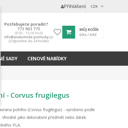
Přihlášení
CZK
Potřebujete poradit?
773 963 775
MŮJ KOŠÍK
(8:00 - 15:00 hod)
My
0
Ks /
0 Kč
info@anatomicke-pomucky.cz
wishlist
(Odpovíme do 24 hodin)
É SADY
CENOVÉ NABÍDKY
í - Corvus frugilegus
avrana polního (Corvus frugilegus) - vyrobeno podle
. Vhodné jako dekorativní předmět nebo dárek.
elného PLA.