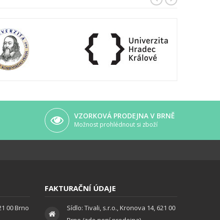
VZORKOVÁ PRODEJNA V BRNĚ
Možnost prohlédnout si zboží
FAKTURAČNÍ ÚDAJE
621 00 Brno
Sídlo: Tivali, s.r.o., Kronova 14, 621 00
Brno (zde není prodejna)