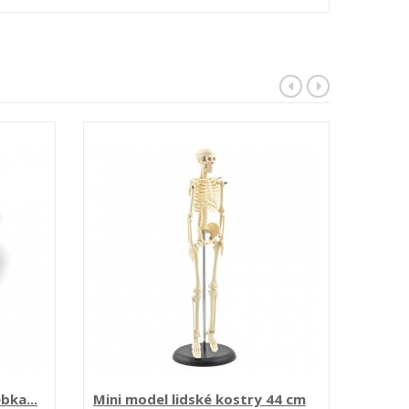
ebka...
Mini model lidské kostry 44 cm
Lebka 