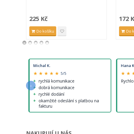
225 Kč
172 
Do košíku
Do 
Michal K.
Hana K
★ ★ ★ ★ ★
★ ★ 
5/5
e a
rychlá komunikace
Rychlo
‹
dobrá komunikace
rychlé dodání
okamžité odeslání s platbou na
fakturu
nenalezl jsem (tedy krom cen
modelů, které ale nejsou jinde
lepší...)
NAKUPUJÍ U NÁS