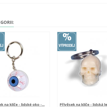
GORII:
k na klíče - lidské oko -...
Přívěsek na klíče - lidská l