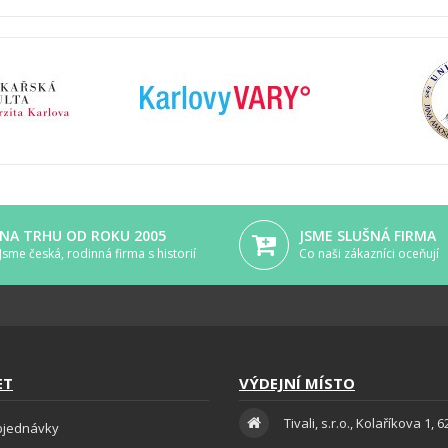
NA TRHU OD ROKU 2005
JSME SLUŠNÁ FIRMA
Jsme česká, rodinná firma s historií
Co naši zákazníci oceňují
ET
VÝDEJNÍ MÍSTO
Tivali, s.r.o., Kolaříkova 1, 
bjednávky