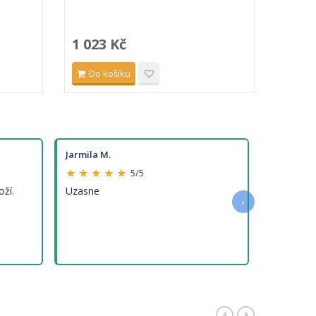
1 023 Kč
189 
Do košíku
Do 
Jarmila M.
★ ★ ★ ★ ★
5/5
oží.
Uzasne
›