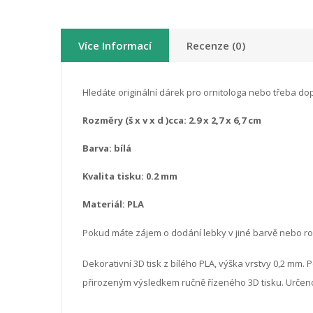
Více Informací
Recenze (0)
Hledáte originální dárek pro ornitologa nebo třeba do
Rozměry (š x v x d )cca: 2.9 x 2,7 x 6,7 cm
Barva: bílá
Kvalita tisku: 0.2 mm
Materiál: PLA
Pokud máte zájem o dodání lebky v jiné barvě nebo 
Dekorativní 3D tisk z bílého PLA, výška vrstvy 0,2 mm.
přirozeným výsledkem ručně řízeného 3D tisku. Určeno