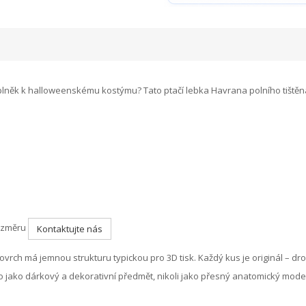
plněk k halloweenskému kostýmu? Tato ptačí lebka Havrana polního tištěná 
rozměru
Kontaktujte nás
 Povrch má jemnou strukturu typickou pro 3D tisk. Každý kus je originál – d
 jako dárkový a dekorativní předmět, nikoli jako přesný anatomický model