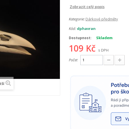
Zobrazit celý popis
Kategorie:
Dárkové předměty
Kód:
dphavran
Skladem
Dostupnost:
109 Kč
s DPH
Počet
tší