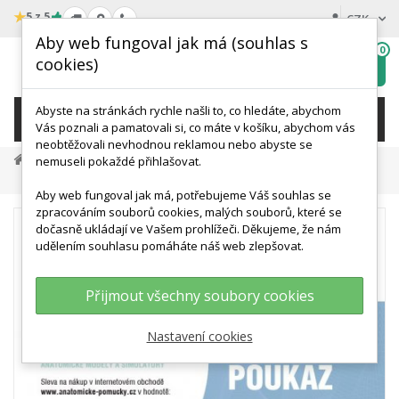
★
5 z 5
CZK
Aby web fungoval jak má (souhlas s
0
cookies)
Hledat
My
wishlist
Abyste na stránkách rychle našli to, co hledáte, abychom
KATEGORIE
Vás poznali a pamatovali si, co máte v košíku, abychom vás
neobtěžovali nevhodnou reklamou nebo abyste se
Dárkové Předměty
Dárkové Poukazy
nemuseli pokaždé přihlašovat.
Dárkový Poukaz V Hodnotě 250 Kč
Aby web fungoval jak má, potřebujeme Váš souhlas se
zpracováním souborů cookies, malých souborů, které se
dočasně ukládají ve Vašem prohlížeči. Děkujeme, že nám
udělením souhlasu pomáháte náš web zlepšovat.
Přijmout všechny soubory cookies
Nastavení cookies