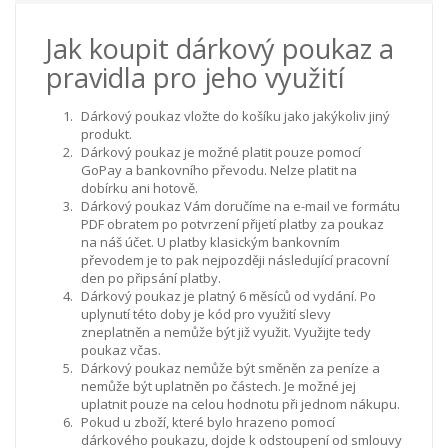
Jak koupit dárkový poukaz a
pravidla pro jeho využití
Dárkový poukaz vložte do košíku jako jakýkoliv jiný
produkt.
Dárkový poukaz je možné platit pouze pomocí
GoPay a bankovního převodu. Nelze platit na
dobírku ani hotově.
Dárkový poukaz Vám doručíme na e-mail ve formátu
PDF obratem po potvrzení přijetí platby za poukaz
na náš účet. U platby klasickým bankovním
převodem je to pak nejpozději následující pracovní
den po připsání platby.
Dárkový poukaz je platný 6 měsíců od vydání. Po
uplynutí této doby je kód pro využití slevy
zneplatněn a nemůže být již využit. Využijte tedy
poukaz včas.
Dárkový poukaz nemůže být směněn za peníze a
nemůže být uplatněn po částech. Je možné jej
uplatnit pouze na celou hodnotu při jednom nákupu.
Pokud u zboží, které bylo hrazeno pomocí
dárkového poukazu, dojde k odstoupení od smlouvy