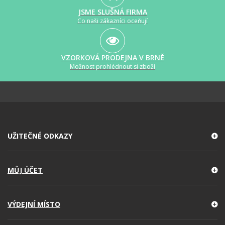
JSME SLUŠNÁ FIRMA
Co naši zákazníci oceňují
VZORKOVÁ PRODEJNA V BRNĚ
Možnost prohlédnout si zboží
UŽITEČNÉ ODKAZY
MŮJ ÚČET
VÝDEJNÍ MÍSTO