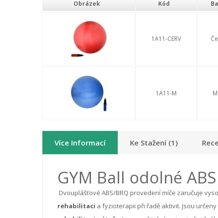
Obrázek
Kód
Ba
1A11-CERV
Če
1A11-M
M
Více Informací
Ke Stažení (1)
Rece
GYM Ball odolné ABS 
Dvouplášťové ABS/BRQ provedení míče zaručuje vysokou
rehabilitaci
a fyzioterapii při řadě aktivit. Jsou urče