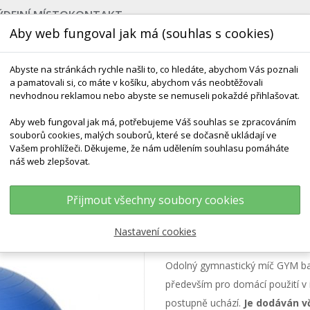
ÝDEJNÍ MÍSTO
KONTAKT
Aby web fungoval jak má (souhlas s cookies)
Abyste na stránkách rychle našli to, co hledáte, abychom Vás poznali
a pamatovali si, co máte v košíku, abychom vás neobtěžovali
nevhodnou reklamou nebo abyste se nemuseli pokaždé přihlašovat.
Aby web fungoval jak má, potřebujeme Váš souhlas se zpracováním
souborů cookies, malých souborů, které se dočasně ukládají ve
NEJPRODÁVANĚJŠÍ
VÝCHOVA KE ZDRAVÍ
VÝHODN
Vašem prohlížeči. Děkujeme, že nám udělením souhlasu pomáháte
náš web zlepšovat.
 Ball 55 Cm - Odolné ABS Provedení
Přijmout všechny soubory cookies
GYM Ball 55 cm - 
Nastavení cookies
Odolný gymnastický míč GYM bal
především pro domácí použití v 
postupně uchází.
Je dodáván v