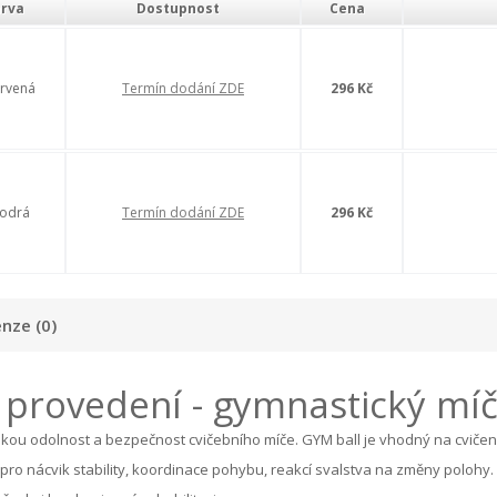
rva
Dostupnost
Cena
rvená
Termín dodání ZDE
296 Kč
odrá
Termín dodání ZDE
296 Kč
nze (0)
provedení - gymnastický míč 
 odolnost a bezpečnost cvičebního míče. GYM ball je vhodný na cvičení, 
ny pro nácvik stability, koordinace pohybu, reakcí svalstva na změny polohy. 