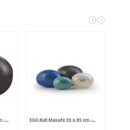
-...
EGG Ball Maxafe 55 x 85 cm -...
EGG Ba