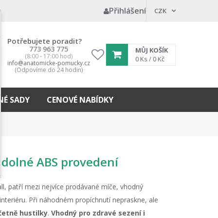
Přihlášení
CZK
Potřebujete poradit?
773 963 775
MŮJ KOŠÍK
(8:00 - 17:00 hod)
My
0
Ks /
0 Kč
info@anatomicke-pomucky.cz
wishlist
(Odpovíme do 24 hodin)
É SADY
CENOVÉ NABÍDKY
odolné ABS provedení
l, patří mezi nejvíce prodávané míče, vhodný
interiéru. Při náhodném propíchnutí nepraskne, ale
četně hustilky
.
Vhodný pro zdravé sezení i