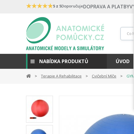
★
★
★
★
★
5 z 5
Doporučuje
DOPRAVA A PLATBY
V
NABÍDKA PRODUKTŮ
ÚVOD
Terapie A Rehabilitace
Cvičební Míče
GYM