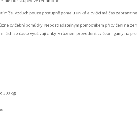
ě, ale i ke skupinové rehabilitaci.
tí míče. Vzduch pouze postupně pomalu uniká a cvičící má čas zabránit 
 různé cvičební pomůcky. Nepostradatelným pomocníkem při cvičení na zemi
ch míčích se často využívají činky v různém provedení, cvičební gumy na pro
o 300 kg)
e: