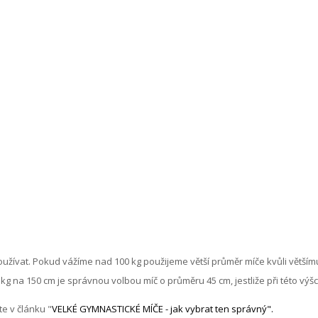
používat. Pokud vážíme nad 100 kg použijeme větší průměr míče kvůli větš
 kg na 150 cm je správnou volbou míč o průměru 45 cm, jestliže při této výš
e v článku "
VELKÉ GYMNASTICKÉ MÍČE - jak vybrat ten správný
".