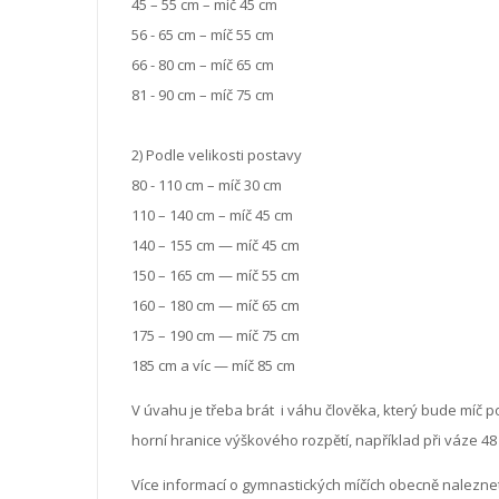
45 – 55 cm – míč 45 cm
56 - 65 cm – míč 55 cm
66 - 80 cm – míč 65 cm
81 - 90 cm – míč 75 cm
2) Podle velikosti postavy
80 - 110 cm – míč 30 cm
110 – 140 cm – míč 45 cm
140 – 155 cm — míč 45 cm
150 – 165 cm — míč 55 cm
160 – 180 cm — míč 65 cm
175 – 190 cm — míč 75 cm
185 cm a víc — míč 85 cm
V úvahu je třeba brát i váhu člověka, který bude míč 
horní hranice výškového rozpětí, například při váze 48
Více informací o gymnastických míčích obecně naleznet