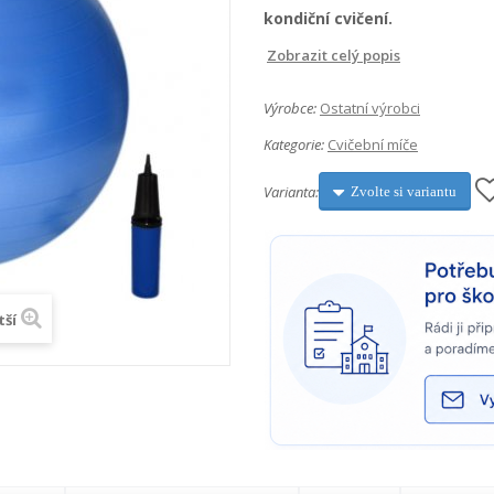
kondiční cvičení.
Zobrazit celý popis
Výrobce:
Ostatní výrobci
Kategorie:
Cvičební míče
Varianta:
Zvolte si variantu
tší