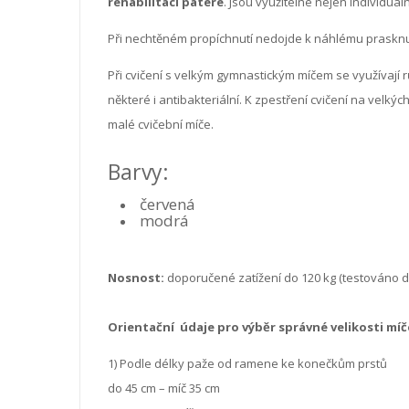
rehabilitaci páteře
. Jsou využitelné nejen individuáln
Při nechtěném propíchnutí nedojde k náhlému prasknu
Při cvičení s velkým gymnastickým míčem se využívají
některé i antibakteriální. K zpestření cvičení na velký
malé cvičební míče.
Barvy:
červená
modrá
Nosnost:
doporučené zatížení do 120 kg (testováno d
Orientační údaje pro výběr správné velikosti míč
1) Podle délky paže od ramene ke konečkům prstů
do 45 cm – míč 35 cm