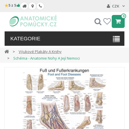
★
5 z 5
CZK
0
Hledat
My
wishlist
KATEGORIE
Výukové Plakáty A Knihy
Schéma - Anatomie Nohy A Její Nemoci