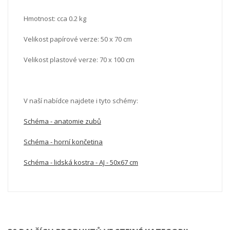
Hmotnost: cca 0.2 kg
Velikost papírové verze: 50 x 70 cm
Velikost plastové verze: 70 x 100 cm
V naší nabídce najdete i tyto schémy:
Schéma - anatomie zubů
Schéma - horní končetina
Schéma - lidská kostra - AJ - 50x67 cm