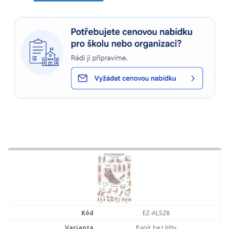
EZ-AL528
Papír bez lišty