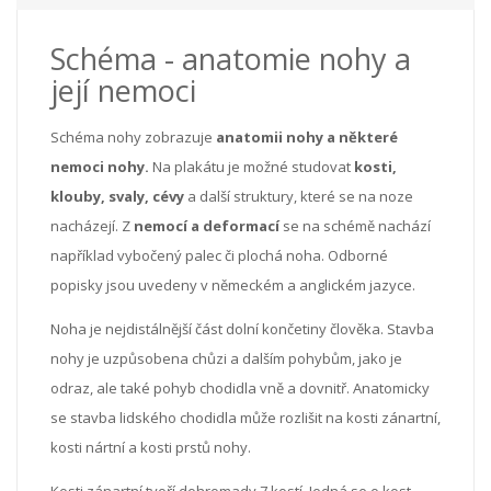
Schéma - anatomie nohy a
její nemoci
Schéma nohy zobrazuje
anatomii nohy a některé
nemoci nohy.
Na plakátu je možné studovat
kosti,
klouby, svaly, cévy
a další struktury, které se na noze
nacházejí. Z
nemocí a deformací
se na schémě nachází
například vybočený palec či plochá noha. Odborné
popisky jsou uvedeny v německém a anglickém jazyce.
Noha je nejdistálnější část dolní končetiny člověka. Stavba
nohy je uzpůsobena chůzi a dalším pohybům, jako je
odraz, ale také pohyb chodidla vně a dovnitř. Anatomicky
se stavba lidského chodidla může rozlišit na kosti zánartní,
kosti nártní a kosti prstů nohy.