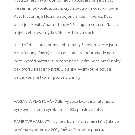
Kosti zánartní tvoří dohromady 7 kostí. Jedná se o kost
hlezenní, loďkovitou, patní, krychlovou a tři kosti klínovité.
Kost hlezenní je kloubně spojena s kostmi bérce. Kost
patní je s kostí zánartních největší a upíná se na ni šlacha
trojhlavého svalu lýtkového - Achillova šlacha.
Kosti nártní jsou tvořeny dohromady 5 kostmi, které jsou
označovány římskými číslicemi od I - V. Dohromady tyto
kosti vytváří metatarsus nohy neboli nárt. Kosti prstů nohy
pak tvoří u každého prstů 3 články, výjimkou je pouze
palce, který je tvořen pouze 2 články.
VARIANTA PLASTOVÁ FÓLIE - vysoce kvalitní anatomické
výukové schéma vyrobeno z 200μ plastové folie.
PAPÍROVÉ VARIANTY - vysoce kvalitní anatomické výukové
2
schéma vyrobeno z 200 g/m
uměleckého papíru.