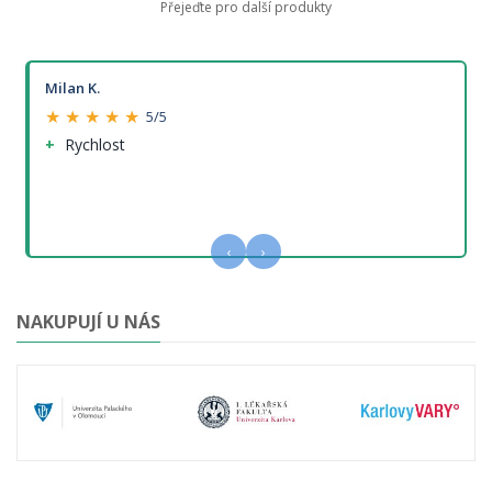
Přejeďte pro další produkty
Milan K.
★ ★ ★ ★ ★
5/5
Rychlost
‹
›
NAKUPUJÍ U NÁS