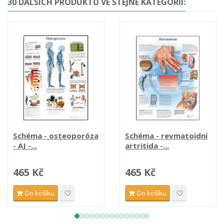
30 DALŠÍCH PRODUKTŮ VE STEJNÉ KATEGORII:
Schéma - osteoporóza
Schéma - revmatoidní
- AJ -...
artritida -...
465 Kč
465 Kč
Do košíku
Do košíku