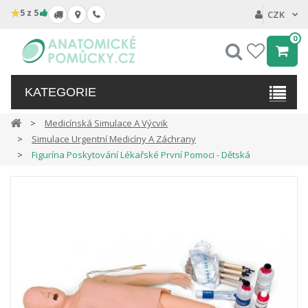
★
5 z 5
CZK
0
Hledat
My
wishlist
KATEGORIE
Medicínská Simulace A Výcvik
Simulace Urgentní Medicíny A Záchrany
Figurína Poskytování Lékařské První Pomoci - Dětská