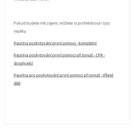
Pokud budete mít zájem, můžete si prohlédnout i tyto
repliky:
Figurína poskytování první pomoci - kompletní
Figurína poskytování první pomoci při tonutí - CPR -
dospívající
Figurína pro poskytování první pomoci při tonutí - tříleté
dítě