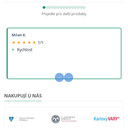
Přejeďte pro další produkty
Milan K.
★ ★ ★ ★ ★
5/5
Rychlost
‹
›
NAKUPUJÍ U NÁS