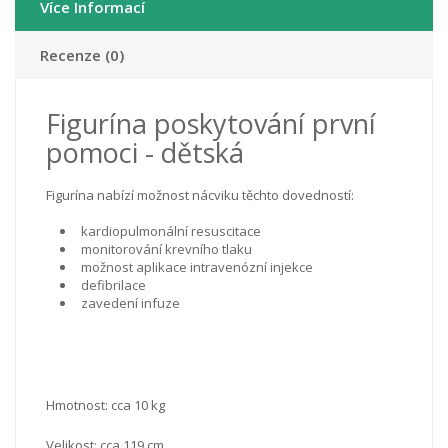
Více Informací
Recenze (0)
Figurína poskytování první
pomoci - dětská
Figurína nabízí možnost nácviku těchto dovedností:
kardiopulmonální resuscitace
monitorování krevního tlaku
možnost aplikace intravenózní injekce
defibrilace
zavedení infuze
Hmotnost: cca 10 kg
Velikost: cca 119 cm