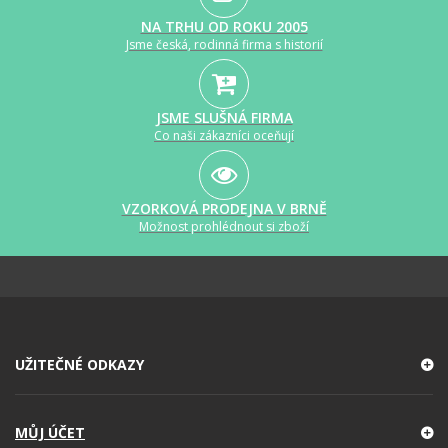
NA TRHU OD ROKU 2005
Jsme česká, rodinná firma s historií
JSME SLUŠNÁ FIRMA
Co naši zákazníci oceňují
VZORKOVÁ PRODEJNA V BRNĚ
Možnost prohlédnout si zboží
UŽITEČNÉ ODKAZY
MŮJ ÚČET