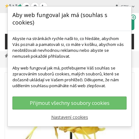
★
5 z 5
CZK
Aby web fungoval jak má (souhlas s
0
cookies)
Hledat
My
wishlist
Abyste na stránkách rychle našli to, co hledáte, abychom
KATEGORIE
Vás poznali a pamatovali si, co máte v košíku, abychom vás
neobtěžovali nevhodnou reklamou nebo abyste se
Přírodní Vědy A Výuka
Biologie
Zoologie
nemuseli pokaždé přihlašovat.
Model Mšice - Macrosiphum Rosae
Aby web fungoval jak má, potřebujeme Váš souhlas se
zpracováním souborů cookies, malých souborů, které se
dočasně ukládají ve Vašem prohlížeči. Děkujeme, že nám
udělením souhlasu pomáháte náš web zlepšovat.
Přijmout všechny soubory cookies
Nastavení cookies