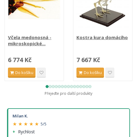
Včela medonosná -
Kostra kura domácího
mikroskopické...
6 774 Kč
7 667 Kč
Do košíku
Do košíku
Přejeďte pro další produkty
Milan K.
★ ★ ★ ★ ★
5/5
Rychlost