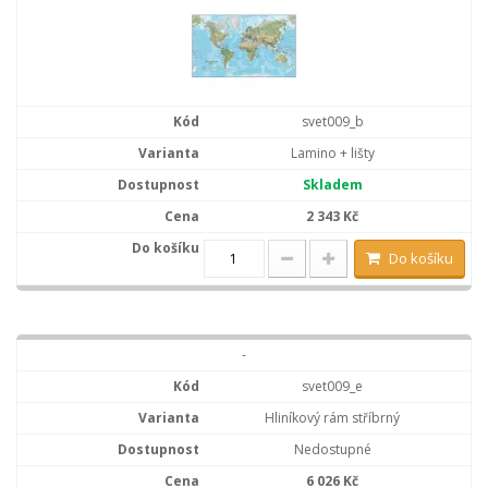
svet009_b
Lamino + lišty
Skladem
2 343 Kč
Do košíku
-
svet009_e
Hliníkový rám stříbrný
Nedostupné
6 026 Kč