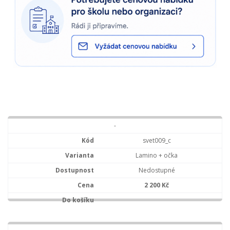
-
svet009_c
Lamino + očka
Nedostupné
2 200 Kč