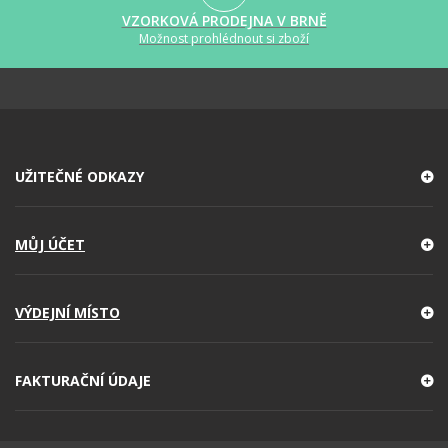
VZORKOVÁ PRODEJNA V BRNĚ
Možnost prohlédnout si zboží
UŽITEČNÉ ODKAZY
MŮJ ÚČET
VÝDEJNÍ MÍSTO
FAKTURAČNÍ ÚDAJE