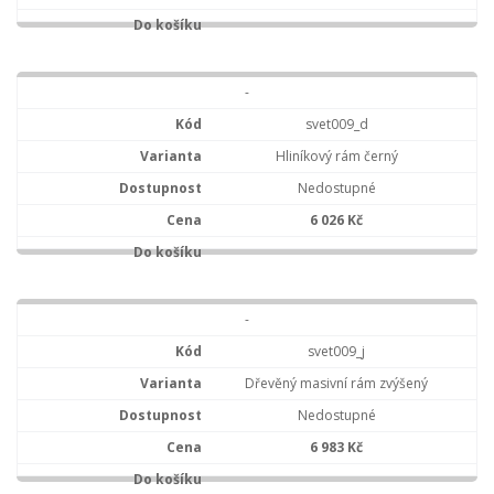
-
svet009_d
Hliníkový rám černý
Nedostupné
6 026 Kč
-
svet009_j
Dřevěný masivní rám zvýšený
Nedostupné
6 983 Kč