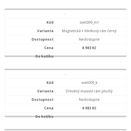
-
svet009_m1
Magnetická + hliníkový rám černý
Nedostupné
6 983 Kč
-
svet009_k
Dřevěný masivní rám plochý
Nedostupné
6 983 Kč