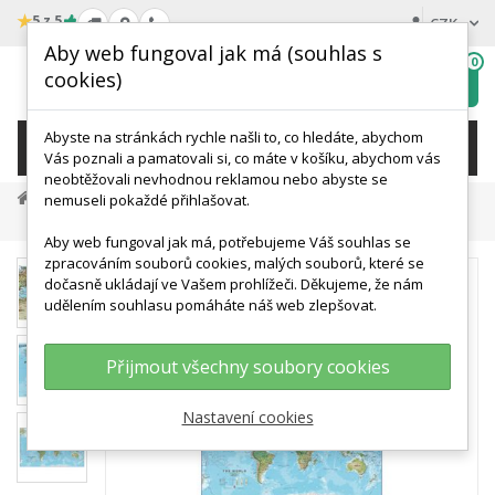
★
5 z 5
CZK
Aby web fungoval jak má (souhlas s
0
cookies)
Hledat
My
wishlist
Abyste na stránkách rychle našli to, co hledáte, abychom
KATEGORIE
Vás poznali a pamatovali si, co máte v košíku, abychom vás
neobtěžovali nevhodnou reklamou nebo abyste se
Výukové Plakáty A Knihy
Zeměpisné Mapy
nemuseli pokaždé přihlašovat.
Nástěnná Mapa Světa 198 X 122 Cm - Zeměpisná
Aby web fungoval jak má, potřebujeme Váš souhlas se
zpracováním souborů cookies, malých souborů, které se
dočasně ukládají ve Vašem prohlížeči. Děkujeme, že nám
udělením souhlasu pomáháte náš web zlepšovat.
Přijmout všechny soubory cookies
Nastavení cookies