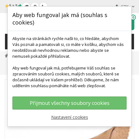
★
5 z 5
CZK
Aby web fungoval jak má (souhlas s
0
cookies)
Hledat
My
wishlist
Abyste na stránkách rychle našli to, co hledáte, abychom
KATEGORIE
Vás poznali a pamatovali si, co máte v košíku, abychom vás
neobtěžovali nevhodnou reklamou nebo abyste se
Medicínská Simulace A Výcvik
nemuseli pokaždé přihlašovat.
Trenažéry Klinických Dovedností
Aby web fungoval jak má, potřebujeme Váš souhlas se
Náhradní Kůže A Žíly Pro Model EZ - R10007
zpracováním souborů cookies, malých souborů, které se
dočasně ukládají ve Vašem prohlížeči. Děkujeme, že nám
udělením souhlasu pomáháte náš web zlepšovat.
Přijmout všechny soubory cookies
Nastavení cookies