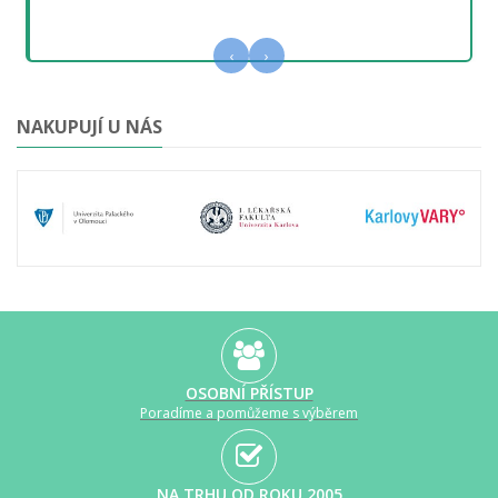
‹
›
NAKUPUJÍ U NÁS
OSOBNÍ PŘÍSTUP
Poradíme a pomůžeme s výběrem
NA TRHU OD ROKU 2005