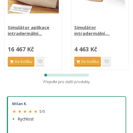
Simulátor aplikace
Simulátor
intradermální...
intradermální,...
16 467 Kč
4 463 Kč
Do košíku
Do košíku
Přejeďte pro další produkty
Milan K.
★ ★ ★ ★ ★
5/5
Rychlost