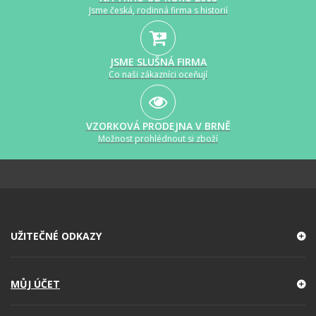
Jsme česká, rodinná firma s historií
JSME SLUŠNÁ FIRMA
Co naši zákazníci oceňují
VZORKOVÁ PRODEJNA V BRNĚ
Možnost prohlédnout si zboží
UŽITEČNÉ ODKAZY
MŮJ ÚČET