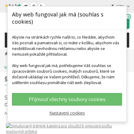
★
5 z 5
CZK
Aby web fungoval jak má (souhlas s
0
cookies)
Hledat
My
wishlist
Abyste na stránkách rychle našli to, co hledáte, abychom
KATEGORIE
Vás poznali a pamatovali si, co máte v košíku, abychom vás
neobtěžovali nevhodnou reklamou nebo abyste se
Novinky Z Blogu
nemuseli pokaždé přihlašovat.
Simulovaný Trénink Katetrizace Sloužící K Omezení Počtu
Aby web fungoval jak má, potřebujeme Váš souhlas se
Močových Infekcí
zpracováním souborů cookies, malých souborů, které se
dočasně ukládají ve Vašem prohlížeči. Děkujeme, že nám
ŠTÍTKY
udělením souhlasu pomáháte náš web zlepšovat.
Simulovaný trénink katetrizace sloužící k
Přijmout všechny soubory cookies
omezení počtu močových infekcí
Nastavení cookies
Autor
Jana Mečiaková
Různé