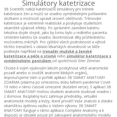
Simulátory katetrizace
3B Scientific nabízí katetrizační simulátory pro trénink
katetrizace žen a mužů se snadno vyměnitelnými pohlavními
vložkami a možností upravit úroveň obtížnosti. Trénování
katetrizace je extrémně realistické a poskytuje studentům
okamžité výukové efekty. Po správném zavedení katetru
tekutina dojde stejně, jako by tomu bylo u reálného pacienta.
Umístění katetru lze snadno zkontrolovat díky průhlednému
močovému měchýři. Pro zjištění všech podrobností a výhod
těchto trenažérů v oblasti lékařských dovedností se blíže
podívejte například na
trenažér mužské a ženské
katetrizace a péče o stomii
nebo
simulátor katetrizace s
vyměnitelným genitálem
od společnosti Erler Zimmer.
Chcete-li svým výukovým lekcím poskytnout větší anatomické
pozadí anebo si osvěžit anatomii lidských orgánů,
doporučujeme Vám si pořídit aplikaci 3B SMART ANATOMY
ZDARMA (zdarma po omezenou dobu během pandemie Covid-
19 nebo v rámci časově omezené zkušební verze). S aplikací 3B
SMART ANATOMY mohou studenti anatomii studovat snadno i
z domova. Bezplatný kurz zahrnuje přednášky, virtuální
anatomické modely a kvízy, které prověří Vaše znalosti a získáte
okamžitou zpětnou vazbu o Vašem výkonu. 3B SMART
ANATOMY funguje v rámci aplikace Complete Anatomy a k
dispozici je obvykle pouze při zakoupení anatomického modelu