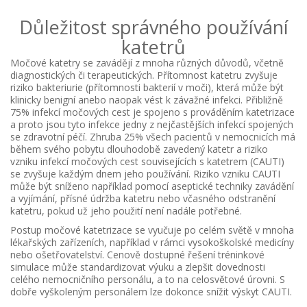
Důležitost správného používání
katetrů
Močové katetry se zavádějí z mnoha různých důvodů, včetně
diagnostických či terapeutických. Přítomnost katetru zvyšuje
riziko bakteriurie (přítomnosti bakterií v moči), která může být
klinicky benigní anebo naopak vést k závažné infekci. Přibližně
75% infekcí močových cest je spojeno s prováděním katetrizace
a proto jsou tyto infekce jedny z nejčastějších infekcí spojených
se zdravotní péčí. Zhruba 25% všech pacientů v nemocnicích má
během svého pobytu dlouhodobě zavedený katetr a riziko
vzniku infekcí močových cest souvisejících s katetrem (CAUTI)
se zvyšuje každým dnem jeho používání. Riziko vzniku CAUTI
může být sníženo například pomocí aseptické techniky zavádění
a vyjímání, přísné údržba katetru nebo včasného odstranění
katetru, pokud už jeho použití není nadále potřebné.
Postup močové katetrizace se vyučuje po celém světě v mnoha
lékařských zařízeních, například v rámci vysokoškolské medicíny
nebo ošetřovatelství. Cenově dostupné řešení tréninkové
simulace může standardizovat výuku a zlepšit dovednosti
celého nemocničního personálu, a to na celosvětové úrovni. S
dobře vyškoleným personálem lze dokonce snížit výskyt CAUTI.