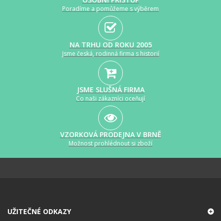
Poradíme a pomůžeme s výběrem
NA TRHU OD ROKU 2005
Jsme česká, rodinná firma s historií
JSME SLUŠNÁ FIRMA
Co naši zákazníci oceňují
VZORKOVÁ PRODEJNA V BRNĚ
Možnost prohlédnout si zboží
UŽITEČNÉ ODKAZY