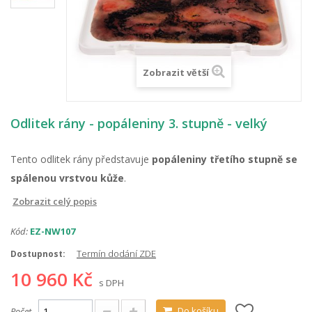
Zobrazit větší
Odlitek rány - popáleniny 3. stupně - velký
Tento odlitek rány představuje
popáleniny třetího stupně se
spálenou vrstvou kůže
.
Zobrazit celý popis
Kód:
EZ-NW107
Termín dodání ZDE
Dostupnost:
10 960 Kč
s DPH
Do košíku
Počet