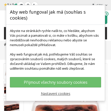
★
5 z 5
CZK
Aby web fungoval jak má (souhlas s
0
cookies)
Hledat
My
wishlist
Abyste na stránkách rychle našli to, co hledáte, abychom
KATEGORIE
Vás poznali a pamatovali si, co máte v košíku, abychom vás
neobtěžovali nevhodnou reklamou nebo abyste se
Medicínská Simulace A Výcvik
nemuseli pokaždé přihlašovat.
Simulace Urgentní Medicíny A Záchrany
Aby web fungoval jak má, potřebujeme Váš souhlas se
Odlitek Rány - Popáleniny 3. Stupně - Velký
zpracováním souborů cookies, malých souborů, které se
dočasně ukládají ve Vašem prohlížeči. Děkujeme, že nám
udělením souhlasu pomáháte náš web zlepšovat.
Přijmout všechny soubory cookies
Nastavení cookies