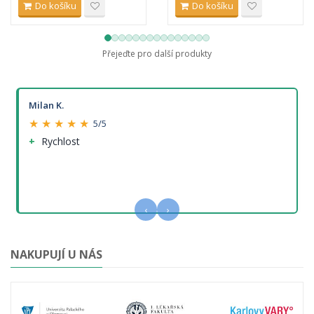
Do košíku
Do košíku
Přejeďte pro další produkty
Milan K.
★ ★ ★ ★ ★
5/5
Rychlost
‹
›
NAKUPUJÍ U NÁS