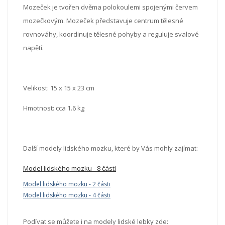
Mozeček je tvořen dvěma polokoulemi spojenými červem
mozečkovým. Mozeček představuje centrum tělesné
rovnováhy, koordinuje tělesné pohyby a reguluje svalové
napětí.
Velikost: 15 x 15 x 23 cm
Hmotnost: cca 1.6 kg
Další modely lidského mozku, které by Vás mohly zajímat:
Model lidského mozku - 8 částí
Model lidského mozku - 2 části
Model lidského mozku - 4 části
Podívat se můžete i na modely lidské lebky zde: