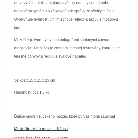
nervových buniek spájajúcich všetky oddiely centrálneho
nervového systému a získavajúcich správy zo všetkých čidiel.
Ovplyvňuje hybnosť, tlmí miechové reflexy a aktivuje mozgovú
kôru.
Mozoček je tvorený dvoma pologuľami spojenými červom
mozgovým. Mozoček je centrom telesnej rovnováhy, koordinuje
telesné pohyby a reguluje svalové napätie.
Veľkosť: 15 x 15 x 23 cm
Hmotnosť: cca 1.6 kg
Ďalšie modely ľudského mozgu, ktoré by Vás mohli zaujímať:
Model lidského mozku - 8 částí