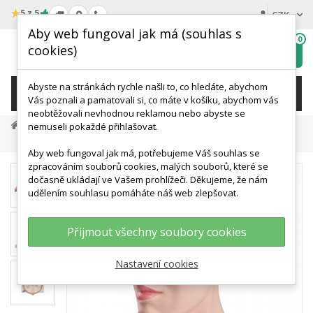
★
5 z 5
CZK
Aby web fungoval jak má (souhlas s
0
cookies)
Hledat
My
wishlist
Abyste na stránkách rychle našli to, co hledáte, abychom
KATEGORIE
Vás poznali a pamatovali si, co máte v košíku, abychom vás
neobtěžovali nevhodnou reklamou nebo abyste se
Anatomické Modely
Modely Mozku
nemuseli pokaždé přihlašovat.
Model Lidského Mozku S Tepnami Vsazený Do Hlavy - 8 Částí
Aby web fungoval jak má, potřebujeme Váš souhlas se
zpracováním souborů cookies, malých souborů, které se
dočasně ukládají ve Vašem prohlížeči. Děkujeme, že nám
udělením souhlasu pomáháte náš web zlepšovat.
Přijmout všechny soubory cookies
Nastavení cookies