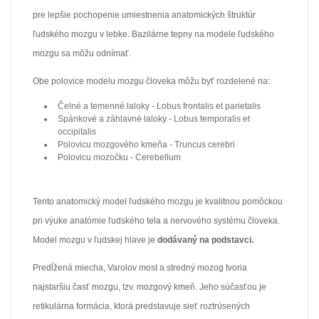
pre lepšie pochopenie umiestnenia anatomických štruktúr
ľudského mozgu v lebke. Bazilárne tepny na modele ľudského
mozgu sa môžu odnímať.
Obe polovice modelu mozgu človeka môžu byť rozdelené na:
Čelné a temenné laloky - Lobus frontalis et parietalis
Spánkové a záhlavné laloky - Lobus temporalis et
occipitalis
Polovicu mozgového kmeňa - Truncus cerebri
Polovicu mozočku - Cerebellum
Tento anatomický model ľudského mozgu je kvalitnou pomôckou
pri výuke anatómie ľudského tela a nervového systému človeka.
Model mozgu v ľudskej hlave je
dodávaný na podstavci.
Predĺžená miecha, Varolov most a stredný mozog tvoria
najstaršiu časť mozgu, tzv. mozgový kmeň. Jeho súčasťou je
retikulárna formácia, ktorá predstavuje sieť roztrúsených