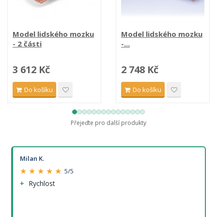
Model lidského mozku
Model lidského mozku
- 2 části
-...
3 612 Kč
2 748 Kč
Do košíku
Do košíku
Přejeďte pro další produkty
Milan K.
★ ★ ★ ★ ★
5/5
Rychlost