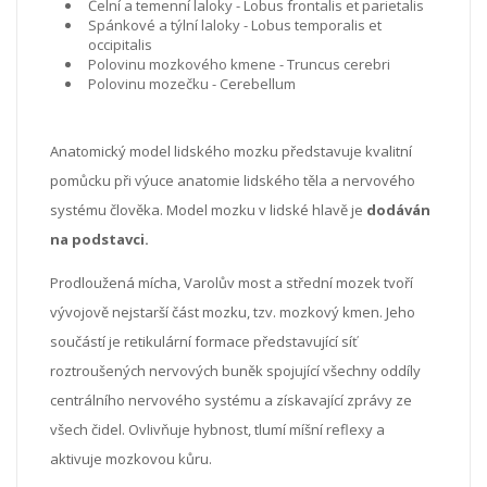
Čelní a temenní laloky - Lobus frontalis et parietalis
Spánkové a týlní laloky - Lobus temporalis et
occipitalis
Polovinu mozkového kmene - Truncus cerebri
Polovinu mozečku - Cerebellum
Anatomický model lidského mozku představuje kvalitní
pomůcku při výuce anatomie lidského těla a nervového
systému člověka. Model mozku v lidské hlavě je
dodáván
na podstavci.
Prodloužená mícha, Varolův most a střední mozek tvoří
vývojově nejstarší část mozku, tzv. mozkový kmen. Jeho
součástí je retikulární formace představující síť
roztroušených nervových buněk spojující všechny oddíly
centrálního nervového systému a získavající zprávy ze
všech čidel. Ovlivňuje hybnost, tlumí míšní reflexy a
aktivuje mozkovou kůru.