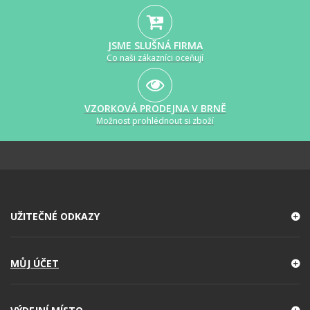
JSME SLUŠNÁ FIRMA
Co naši zákazníci oceňují
VZORKOVÁ PRODEJNA V BRNĚ
Možnost prohlédnout si zboží
UŽITEČNÉ ODKAZY
MŮJ ÚČET