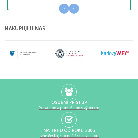
‹
›
NAKUPUJÍ U NÁS
OSOBNÍ PŘÍSTUP
Poradíme a pomůžeme s výběrem
NA TRHU OD ROKU 2005
Jsme česká, rodinná firma s historií