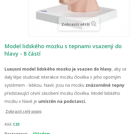
Zobrazit větší
Model lidského mozku s tepnami vsazený do
hlavy - 8 částí
Luxusní model lidského mozku je vsazen do hlavy
, aby se
daly lépe studovat interakce mozku člověka s jeho oporným
systémem - lebkou. Navíc jsou na mozku
znázorněné tepny
představující cévní zásobení mozku člověka. Model lidského
mozku v hlavě je
umístěn na podstavci.
Zobrazit celý popis
Kód:
C25
Skladem
Dostupnost: