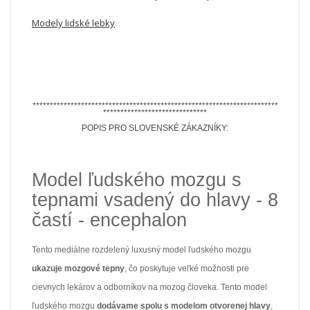
Modely lidské lebky
***********************************************************************
******************************
POPIS PRO SLOVENSKÉ ZÁKAZNÍKY:
Model ľudského mozgu s
tepnami vsadený do hlavy - 8
častí - encephalon
Tento mediálne rozdelený luxusný model ľudského mozgu
ukazuje mozgové tepny
, čo poskytuje veľké možnosti pre
cievnych lekárov a odborníkov na mozog človeka. Tento model
ľudského mozgu
dodávame spolu s modelom otvorenej hlavy
,