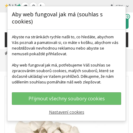
★
5 z 5
CZK
Aby web fungoval jak má (souhlas s
0
cookies)
Hledat
My
wishlist
Abyste na stránkách rychle našli to, co hledáte, abychom
KATEGORIE
Vás poznali a pamatovali si, co máte v košíku, abychom vás
neobtěžovali nevhodnou reklamou nebo abyste se
Anatomické Modely
Modely Lidské Kostry
nemuseli pokaždé přihlašovat.
Modely Lidských Kostí
Aby web fungoval jak má, potřebujeme Váš souhlas se
Kostra Lidské Nohy Spojená Nylonem
zpracováním souborů cookies, malých souborů, které se
dočasně ukládají ve Vašem prohlížeči. Děkujeme, že nám
udělením souhlasu pomáháte náš web zlepšovat.
Přijmout všechny soubory cookies
Nastavení cookies