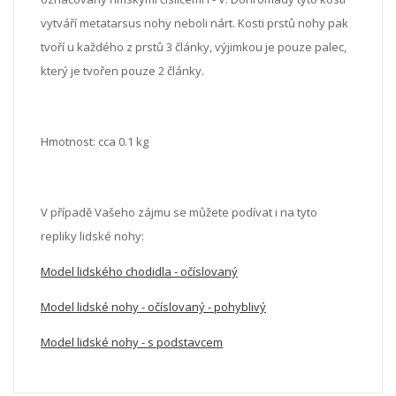
vytváří metatarsus nohy neboli nárt. Kosti prstů nohy pak
tvoří u každého z prstů 3 články, výjimkou je pouze palec,
který je tvořen pouze 2 články.
Hmotnost: cca 0.1 kg
V případě Vašeho zájmu se můžete podívat i na tyto
repliky lidské nohy:
Model lidského chodidla - očíslovaný
Model lidské nohy - očíslovaný - pohyblivý
Model lidské nohy - s podstavcem