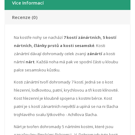
Více Informací
Recenze (0)
Na kostře nohy se nachází
7 kostí zánártních, 5 kostí
nártních, články prstů a kosti sesamské
. Kosti
zánártní dávají dohromady celek zvaný
zánártí
a kosti
nártní
nárt
. Každá noha má pak ve spodní části u kloubu
palce sesamskou kůstku.
Kosti zánártní tvoří dohromady 7 kostí. Jedná se o kost
hlezenní, loďkovitou, patní, krychlovou a tři kosti klínovité.
Kost hlezenní je kloubně spojena s kostmi bérce. Kost
patní je s kostí zánartních největší a upíná se na ni šlacha
trojhlavého svalu lýtkového - Achillova šlacha.
Nárt je tvořen dohromady 5 nártními kostmi, které jsou
označovány římskými číslicemi I - V. Dohromady tyto kosti