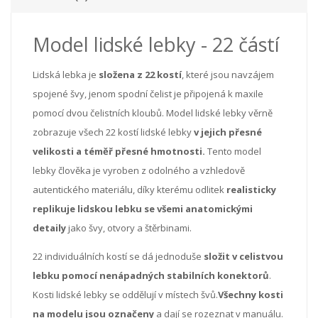
Model lidské lebky - 22 částí
Lidská lebka je
složena z 22 kostí
, které jsou navzájem
spojené švy, jenom spodní čelist je připojená k maxile
pomocí dvou čelistních kloubů. Model lidské lebky věrně
zobrazuje všech 22 kostí lidské lebky
v jejich přesné
velikosti a téměř přesné hmotnosti.
Tento model
lebky člověka je vyroben z odolného a vzhledově
autentického materiálu, díky kterému odlitek
realisticky
replikuje lidskou lebku se všemi anatomickými
detaily
jako švy, otvory a štěrbinami.
22 individuálních kostí se dá jednoduše
složit v celistvou
lebku pomocí nenápadných stabilních konektorů
.
Kosti lidské lebky se oddělují v místech švů.
Všechny kosti
na modelu jsou označeny
a dají se rozeznat v manuálu.