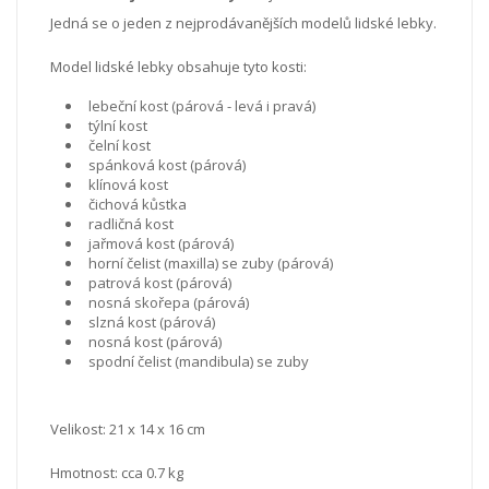
Jedná se o jeden z nejprodávanějších modelů lidské lebky.
Model lidské lebky obsahuje tyto kosti:
lebeční kost (párová - levá i pravá)
týlní kost
čelní kost
spánková kost (párová)
klínová kost
čichová kůstka
radličná kost
jařmová kost (párová)
horní čelist (maxilla) se zuby (párová)
patrová kost (párová)
nosná skořepa (párová)
slzná kost (párová)
nosná kost (párová)
spodní čelist (mandibula) se zuby
Velikost:
21 x 14 x 16 cm
Hmotnost: cca 0.7 kg