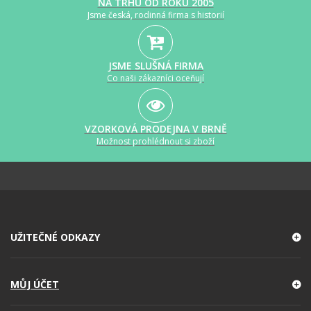
NA TRHU OD ROKU 2005
Jsme česká, rodinná firma s historií
JSME SLUŠNÁ FIRMA
Co naši zákazníci oceňují
VZORKOVÁ PRODEJNA V BRNĚ
Možnost prohlédnout si zboží
UŽITEČNÉ ODKAZY
MŮJ ÚČET