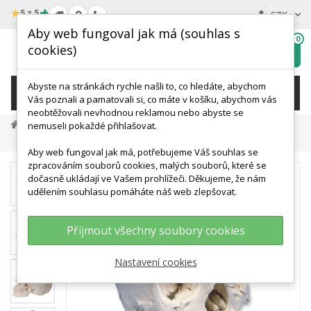
★
5 z 5
CZK
Aby web fungoval jak má (souhlas s
0
cookies)
Hledat
My
wishlist
Abyste na stránkách rychle našli to, co hledáte, abychom
KATEGORIE
Vás poznali a pamatovali si, co máte v košíku, abychom vás
neobtěžovali nevhodnou reklamou nebo abyste se
Anatomické Modely
Modely Lidské Lebky
nemuseli pokaždé přihlašovat.
Model Lidské Lebky - 22 Částí
Aby web fungoval jak má, potřebujeme Váš souhlas se
zpracováním souborů cookies, malých souborů, které se
dočasně ukládají ve Vašem prohlížeči. Děkujeme, že nám
udělením souhlasu pomáháte náš web zlepšovat.
Přijmout všechny soubory cookies
Nastavení cookies