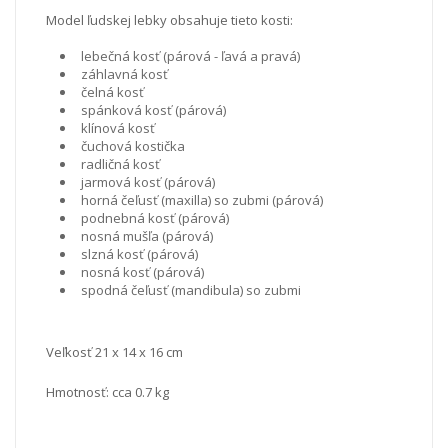
Model ľudskej lebky obsahuje tieto kosti:
lebečná kosť (párová - ľavá a pravá)
záhlavná kosť
čelná kosť
spánková kosť (párová)
klínová kosť
čuchová kostička
radličná kosť
jarmová kosť (párová)
horná čeľusť (maxilla) so zubmi (párová)
podnebná kosť (párová)
nosná mušľa (párová)
slzná kosť (párová)
nosná kosť (párová)
spodná čeľusť (mandibula) so zubmi
Veľkosť
21 x 14 x 16 cm
Hmotnosť: cca 0.7 kg