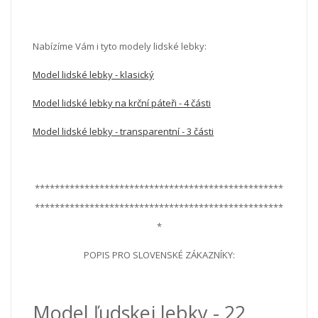
Nabízíme Vám i tyto modely lidské lebky:
Model lidské lebky - klasický
Model lidské lebky na krční páteři - 4 části
Model lidské lebky - transparentní - 3 části
**************************************************
**************************************************
*
POPIS PRO SLOVENSKÉ ZÁKAZNÍKY:
Model ľudskej lebky - 22