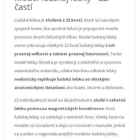
častí
Ľudská lebka je
zložená z 22 kostí
, ktoré sú navzájom
spojené švami, iba spodná čeľusť je pripojená k maxile
pomocou dvoch čeľustných kĺbov. Model ľudskej lebky
verne zobrazuje všetkých 22 kostí ľudskej lebky
v ich
presnej veľkosti a takmer presnej hmotnosti.
Tento
model lebky človeka je vyrobený z odolného a výzorovo
autentického materiálu, vďaka ktorému odliatok lebky
realisticky replikuje ľudskú lebku so všetkými
anatomickými detailami
ako švami, otvormi a štrbinami.
22 individuálnych kostí sa dá jednoducho
zložiť v celistvú
lebku pomocou magnetických konektorov
. Kosti
ľudskej lebky sa oddeľujú v miestach švov. Všetky kosti na
modele sú označené a dajú sa rozoznať v manuále. Jedná
sa o jeden z najpredávanejších modelov ľudskej lebky.