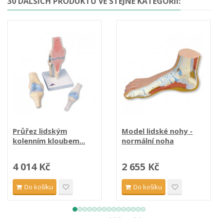
30 DALŠÍCH PRODUKTŮ VE STEJNÉ KATEGORII:
Průřez lidským
Model lidské nohy -
kolenním kloubem...
normální noha
4 014 Kč
2 655 Kč
Do košíku
Do košíku