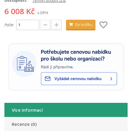
Termín dodání ZDE
Dostupnost:
6 008 Kč
s DPH
Do košíku
Počet
Více Informací
Recenze (0)