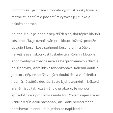
Endoprotézu je možné z modelu
vyjmout
a díky tomu je
možné studentům či pacientům vysvětlit její funkci a
průběh operace.
Kolenní kloub je jeden z největších a nejsložitějších kloubů
lidského těla. Je označován jako kloub složený, protože
spojuje 3 kosti - kost stehenní, kost holenní a čéšku -
největší sezamskou kost lidského těla. Kolenní kloub je
zodpovědný ve značné míře za bezproblémovou chůzi a
další pohyby, které lidské tělo vykonává. Kolenní kloub je
jedním z nějvíce zatěžovaných kloubů těla a v důsledku
nadměrné zátěže dochází často k jeho zraněním. Některá
zranění jsou tak rozsáhlého charakteru, že mohou
způsobit trvalé problémy s mobilitou. Ovšem nejen zranění
vzniklá v důsledku namáhání, ale i další nemoci mohou
postihovat kolenní kloub. Jedná se například o