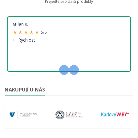
Přejeďte pro další produkty
Milan K.
★ ★ ★ ★ ★
5/5
Rychlost
‹
›
NAKUPUJÍ U NÁS