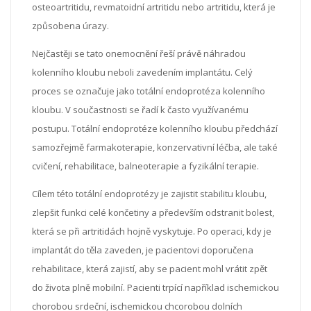
osteoartritidu, revmatoidní artritidu nebo artritidu, která je
způsobena úrazy.
Nejčastěji se tato onemocnění řeší právě náhradou
kolenního kloubu neboli zavedením implantátu. Celý
proces se označuje jako totální endoprotéza kolenního
kloubu. V součastnosti se řadí k často využívanému
postupu. Totální endoprotéze kolenního kloubu předchází
samozřejmě farmakoterapie, konzervativní léčba, ale také
cvičení, rehabilitace, balneoterapie a fyzikální terapie.
Cílem této totální endoprotézy je zajistit stabilitu kloubu,
zlepšit funkci celé končetiny a především odstranit bolest,
která se při artritidách hojně vyskytuje. Po operaci, kdy je
implantát do těla zaveden, je pacientovi doporučena
rehabilitace, která zajistí, aby se pacient mohl vrátit zpět
do života plně mobilní. Pacienti trpící například ischemickou
chorobou srdeční, ischemickou chcorobou dolních