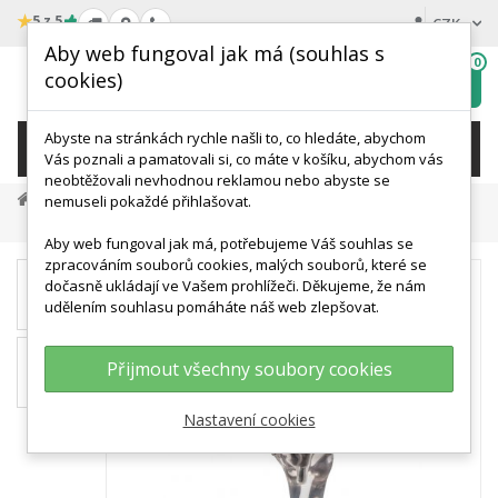
★
5 z 5
CZK
Aby web fungoval jak má (souhlas s
0
cookies)
Hledat
My
wishlist
Abyste na stránkách rychle našli to, co hledáte, abychom
KATEGORIE
Vás poznali a pamatovali si, co máte v košíku, abychom vás
neobtěžovali nevhodnou reklamou nebo abyste se
Anatomické Modely
Modely Kloubů
nemuseli pokaždé přihlašovat.
Model Lidského Kolene S Endoprotézou
Aby web fungoval jak má, potřebujeme Váš souhlas se
zpracováním souborů cookies, malých souborů, které se
dočasně ukládají ve Vašem prohlížeči. Děkujeme, že nám
udělením souhlasu pomáháte náš web zlepšovat.
Přijmout všechny soubory cookies
Nastavení cookies