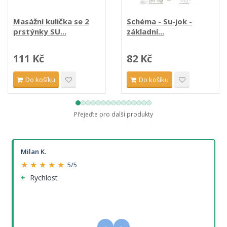
Masážní kulička se 2
Schéma - Su-jok -
prstýnky SU...
základní...
111 Kč
82 Kč
Do košíku
Do košíku
Přejeďte pro další produkty
Milan K.
★ ★ ★ ★ ★
5/5
Rychlost