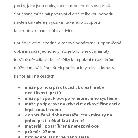
pocity, jako jsou otoky, bolest nebo necitlivost prstů.
Současně může mít pozitivní vliv na celkovou pohodu –
někteří uživatelé ji využívají také jako podporu
koncentrace a mentální aktivity.
Použití je velmi snadné a časově nenáročné. Doporučená
doba masáže jednoho prstu je přibližně dvě minuty,
ideálně několikrát denně. Díky kompaktním rozměrům
můžete masážní prstýnek používat kdykoliv – doma, v
kanceláři i na cestách.
může pomoci při otocích, bolesti nebo
necitlivosti prstů
může přispět k podpoře imunitního systému
může podporovat aktivaci mozkové činnosti a
lepší soustředění
doporučená doba masáže: cca 2 minuty na
jeden prst, několikrát denně
materiál: postříbřená nerezová ocel
průměr: 27 mm
provedení: stříbrné nebo zlaté