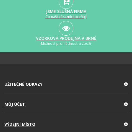
JSME SLUŠNÁ FIRMA
Co naši zákazníci oceňují
VZORKOVÁ PRODEJNA V BRNĚ
Možnost prohlédnout si zboží
UŽITEČNÉ ODKAZY
MŮJ ÚČET
VÝDEJNÍ MÍSTO