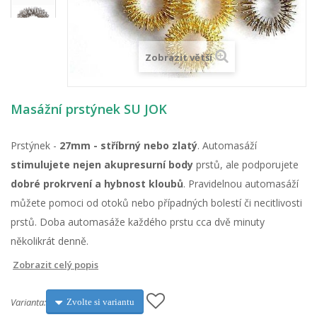
Zobrazit větší
Masážní prstýnek SU JOK
Prstýnek -
27mm - stříbrný nebo zlatý
. Automasáží
stimulujete nejen akupresurní body
prstů, ale podporujete
dobré prokrvení a hybnost kloubů
. Pravidelnou automasáží
můžete pomoci od otoků nebo případných bolestí či necitlivosti
prstů. Doba automasáže každého prstu cca dvě minuty
několikrát denně.
Zobrazit celý popis
Varianta:
Zvolte si variantu