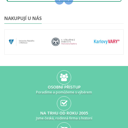
‹
›
NAKUPUJÍ U NÁS
OSOBNÍ PŘÍSTUP
Poradíme a pomůžeme s výběrem
NA TRHU OD ROKU 2005
Jsme česká, rodinná firma s historií