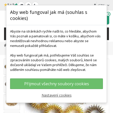
★
5 z 5
CZK
Aby web fungoval jak má (souhlas s
0
cookies)
Hledat
My
wishlist
Abyste na stránkách rychle našli to, co hledáte, abychom
KATEGORIE
Vás poznali a pamatovali si, co máte v košíku, abychom vás
neobtěžovali nevhodnou reklamou nebo abyste se
Terapie A Rehabilitace
Masážní Pomůcky
nemuseli pokaždé přihlašovat.
Masážní Prstýnek SU JOK
Aby web fungoval jak má, potřebujeme Váš souhlas se
zpracováním souborů cookies, malých souborů, které se
dočasně ukládají ve Vašem prohlížeči. Děkujeme, že nám
udělením souhlasu pomáháte náš web zlepšovat.
Přijmout všechny soubory cookies
Nastavení cookies