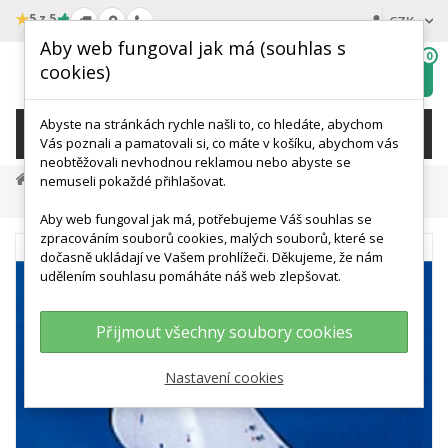
★
5 z 5
CZK
Aby web fungoval jak má (souhlas s
0
cookies)
Hledat
My
wishlist
Abyste na stránkách rychle našli to, co hledáte, abychom
KATEGORIE
Vás poznali a pamatovali si, co máte v košíku, abychom vás
neobtěžovali nevhodnou reklamou nebo abyste se
Terapie A Rehabilitace
Akupunktura
nemuseli pokaždé přihlašovat.
Model Nohy Pro Akupunkturu
Aby web fungoval jak má, potřebujeme Váš souhlas se
zpracováním souborů cookies, malých souborů, které se
dočasně ukládají ve Vašem prohlížeči. Děkujeme, že nám
udělením souhlasu pomáháte náš web zlepšovat.
Přijmout všechny soubory cookies
Nastavení cookies