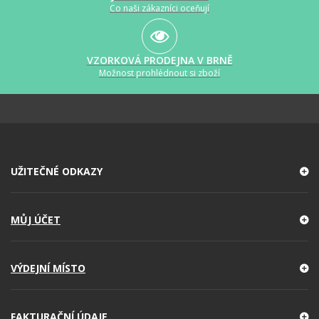
Co naši zákazníci oceňují
VZORKOVÁ PRODEJNA V BRNĚ
Možnost prohlédnout si zboží
UŽITEČNÉ ODKAZY
MŮJ ÚČET
VÝDEJNÍ MÍSTO
FAKTURAČNÍ ÚDAJE