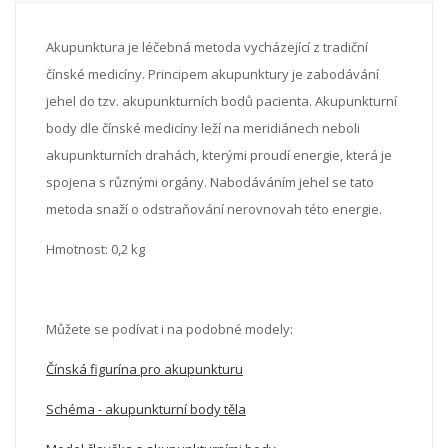
Akupunktura je léčebná metoda vycházející z tradiční
čínské medicíny. Principem akupunktury je zabodávání
jehel do tzv. akupunkturních bodů pacienta. Akupunkturní
body dle čínské medicíny leží na meridiánech neboli
akupunkturních drahách, kterými proudí energie, která je
spojena s různými orgány. Nabodáváním jehel se tato
metoda snaží o odstraňování nerovnovah této energie.
Hmotnost: 0,2 kg
Můžete se podívat i na podobné modely:
Čínská figurína pro akupunkturu
Schéma - akupunkturní body těla