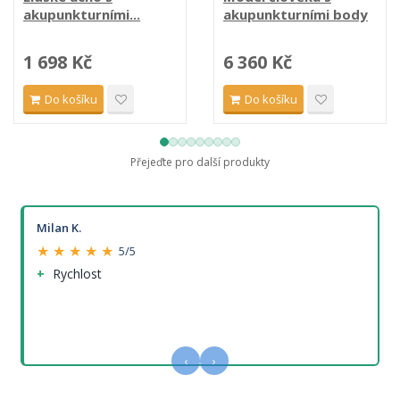
akupunkturními...
akupunkturními body
1 698 Kč
6 360 Kč
Do košíku
Do košíku
Přejeďte pro další produkty
Milan K.
★ ★ ★ ★ ★
5/5
Rychlost
‹
›