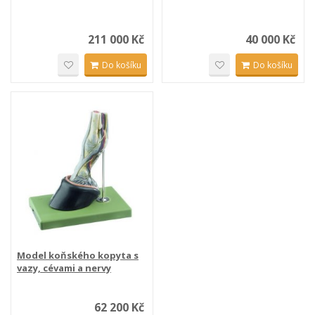
211 000 Kč
40 000 Kč
Do košíku
Do košíku
Model koňského kopyta s
vazy, cévami a nervy
62 200 Kč