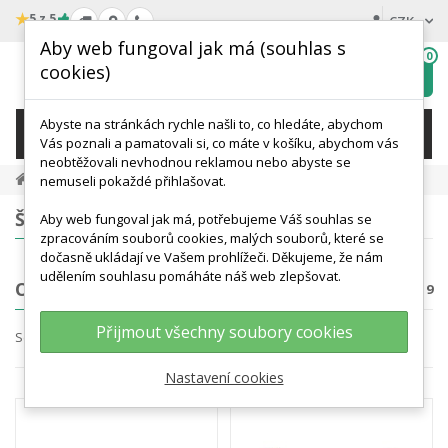
★
5 z 5
CZK
Aby web fungoval jak má (souhlas s
0
cookies)
Hledat
My
wishlist
Abyste na stránkách rychle našli to, co hledáte, abychom
KATEGORIE
Vás poznali a pamatovali si, co máte v košíku, abychom vás
neobtěžovali nevhodnou reklamou nebo abyste se
Zakázková Výroba
Obratlovci
nemuseli pokaždé přihlašovat.
ŠTÍTKY
Aby web fungoval jak má, potřebujeme Váš souhlas se
zpracováním souborů cookies, malých souborů, které se
dočasně ukládají ve Vašem prohlížeči. Děkujeme, že nám
udělením souhlasu pomáháte náš web zlepšovat.
OBRATLOVCI
Počet produktů: 9
Přijmout všechny soubory cookies
Seřadit podle
Nastavení cookies