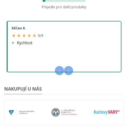
Přejeďte pro další produkty
Milan K.
★ ★ ★ ★ ★
5/5
Rychlost
‹
›
NAKUPUJÍ U NÁS