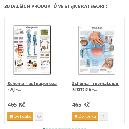
30 DALŠÍCH PRODUKTŮ VE STEJNÉ KATEGORII:
Schéma - osteoporóza
Schéma - revmatoidní
- AJ -...
artritida -...
465 Kč
465 Kč
Do košíku
Do košíku