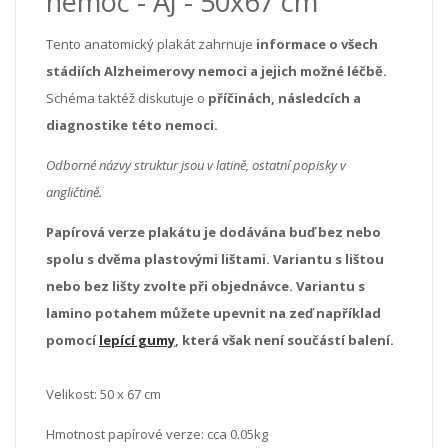
nemoc - AJ - 50x67 cm
Tento anatomický plakát zahrnuje
informace o všech
stádiích Alzheimerovy nemoci a jejich možné léčbě.
Schéma taktéž diskutuje o
příčinách, následcích a
diagnostike této nemoci.
Odborné názvy struktur jsou v latině, ostatní popisky v
angličtině.
Papírová verze plakátu je dodávána buď bez nebo
spolu s dvěma plastovými lištami. Variantu s lištou
nebo bez lišty zvolte při objednávce. Variantu s
lamino potahem můžete upevnit na zeď například
pomocí
lepící gumy
, která však není součástí balení.
Velikost: 50 x 67 cm
Hmotnost papírové verze: cca 0.05kg