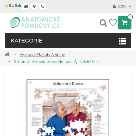
★
5 z 5
CZK
0
Hledat
My
wishlist
KATEGORIE
Výukové Plakáty A Knihy
Schéma - Alzheimerova Nemoc - AJ - 50x67 Cm