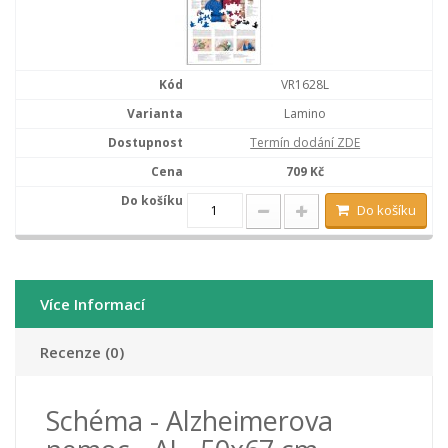
VR1628L
Lamino
Termín dodání ZDE
709 Kč
Do košíku
Více Informací
Recenze (0)
Schéma - Alzheimerova