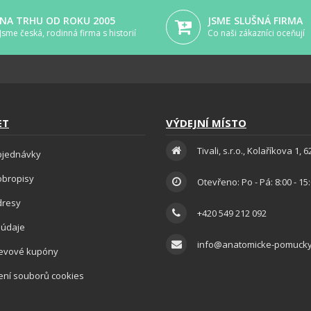
NA TRHU OD ROKU 2005
JSME SLUŠNÁ FIRMA
Jsme česká, rodinná firma s historií
Co naši zákazníci oceňují
ET
VÝDEJNÍ MÍSTO
Tivali, s.r.o., Kolaříkova 1, 
bjednávky
obropisy
Otevřeno: Po - Pá: 8:00 - 15
dresy
+420 549 212 092
 údaje
info@anatomicke-pomucky
levové kupóny
ení souborů cookies