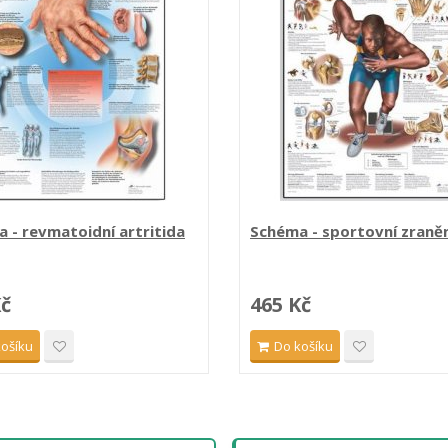
 - revmatoidní artritida
Schéma - sportovní zranění 
Kč
465 Kč
košíku
Do košíku