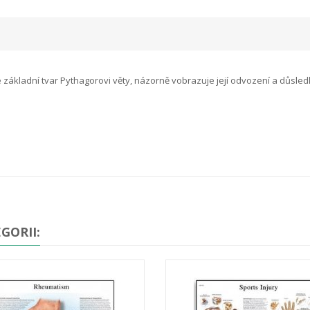
ákladní tvar Pythagorovi věty, názorně vobrazuje její odvození a důsled
GORII: