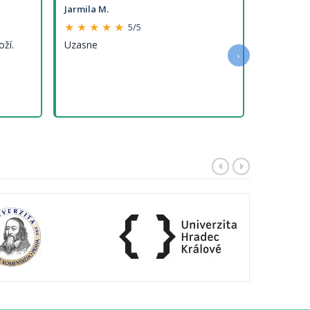
Jarmila M.
★ ★ ★ ★ ★
5/5
oží.
Uzasne
›