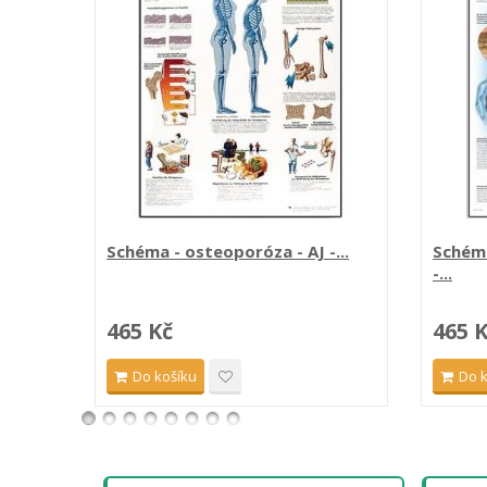
Schéma - osteoporóza - AJ -...
Schéma
-...
465 Kč
465 
Do košíku
Do 