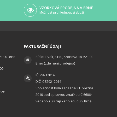
VZORKOVÁ PRODEJNA V BRNĚ
Možnost prohlédnout si zboží
FAKTURAČNÍ ÚDAJE
621 00 Brno
Sídlo: Tivali, s.r.o., Kronova 14, 621 00
Brno (zde není prodejna)
:00
IČ: 29212014
DIČ: CZ29212014
Společnost byla zapsána 31. března
.cz
2010 pod spisovou značkou C 66064
vedenou u Krajského soudu v Brně.