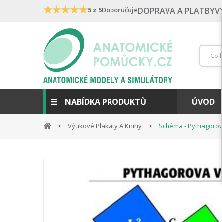
★
★
★
★
★
5 z 5
Doporučuje
DOPRAVA A PLATBY
V
NABÍDKA PRODUKTŮ
ÚVOD
Výukové Plakáty A Knihy
Schéma - Pythagorov