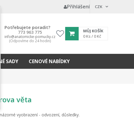
Přihlášení
CZK
Potřebujete poradit?
MŮJ KOŠÍK
773 963 775
My
0
Ks /
0 Kč
info@anatomicke-pomucky.cz
(Odpovíme do 24 hodin)
wishlist
É SADY
CENOVÉ NABÍDKY
rova věta
 názorné vyobrazení - odvození, důsledky.