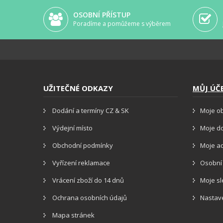
OSOBNÍ PŘÍSTUP
Poradíme a pomůžeme s výběrem
UŽITEČNÉ ODKAZY
MŮJ ÚČ
Dodání a termíny CZ & SK
Moje o
Výdejní místo
Moje d
Obchodní podmínky
Moje a
Vyřízení reklamace
Osobní
Vrácení zboží do 14 dnů
Moje s
Ochrana osobních údajů
Nastav
Mapa stránek