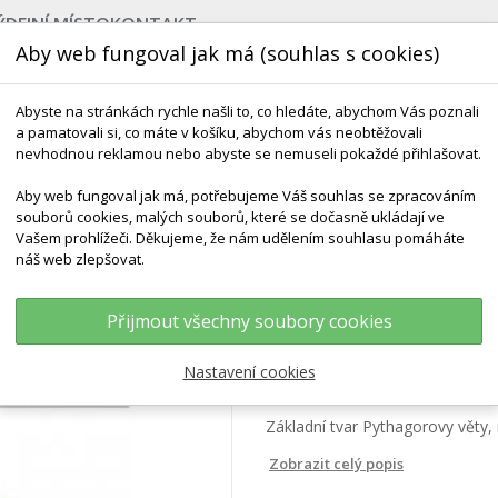
ÝDEJNÍ MÍSTO
KONTAKT
Aby web fungoval jak má (souhlas s cookies)
Abyste na stránkách rychle našli to, co hledáte, abychom Vás poznali
a pamatovali si, co máte v košíku, abychom vás neobtěžovali
nevhodnou reklamou nebo abyste se nemuseli pokaždé přihlašovat.
Aby web fungoval jak má, potřebujeme Váš souhlas se zpracováním
souborů cookies, malých souborů, které se dočasně ukládají ve
NEJPRODÁVANĚJŠÍ
VÝCHOVA KE ZDRAVÍ
VÝHODN
Vašem prohlížeči. Děkujeme, že nám udělením souhlasu pomáháte
náš web zlepšovat.
a Věta
Přijmout všechny soubory cookies
Schéma - Pythago
Nastavení cookies
Základní tvar Pythagorovy věty,
Zobrazit celý popis