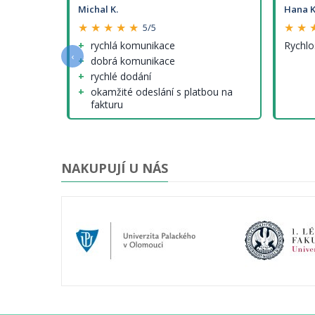
Michal K.
Hana K
★ ★ ★ ★ ★
★ ★ 
5/5
e a
rychlá komunikace
Rychlo
‹
dobrá komunikace
rychlé dodání
okamžité odeslání s platbou na
fakturu
nenalezl jsem (tedy krom cen
modelů, které ale nejsou jinde
lepší...)
NAKUPUJÍ U NÁS