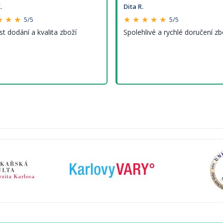
.
Dita R.
★ ★ ★
★ ★ ★ ★ ★
5/5
5/5
st dodání a kvalita zboží
Spolehlivé a rychlé doručení zb