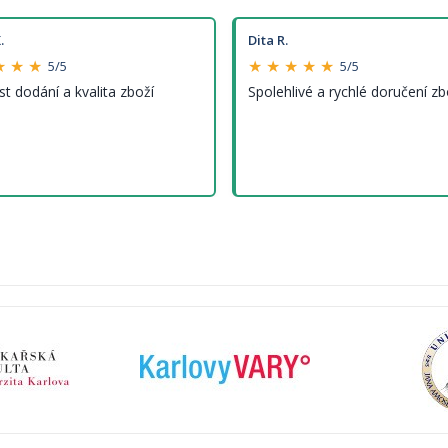
.
Dita R.
★ ★ ★
★ ★ ★ ★ ★
5/5
5/5
st dodání a kvalita zboží
Spolehlivé a rychlé doručení zb