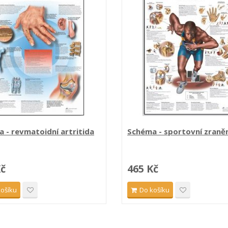
 - revmatoidní artritida
Schéma - sportovní zranění 
Kč
465 Kč
košíku
Do košíku