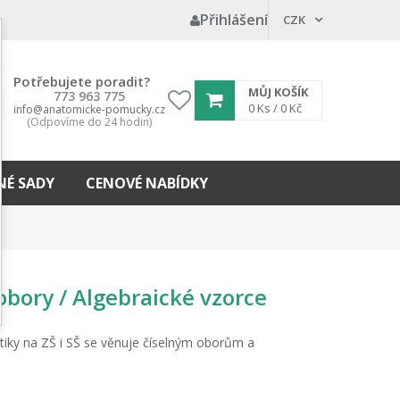
Přihlášení
CZK
Potřebujete poradit?
MŮJ KOŠÍK
773 963 775
My
0
Ks /
0 Kč
info@anatomicke-pomucky.cz
(Odpovíme do 24 hodin)
wishlist
É SADY
CENOVÉ NABÍDKY
obory / Algebraické vzorce
iky na ZŠ i SŠ se věnuje číselným oborům a