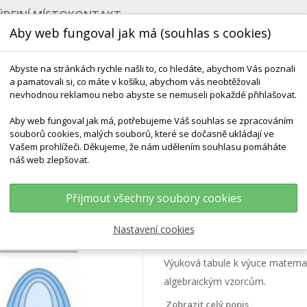
ÝDEJNÍ MÍSTO
KONTAKT
Aby web fungoval jak má (souhlas s cookies)
Abyste na stránkách rychle našli to, co hledáte, abychom Vás poznali
a pamatovali si, co máte v košíku, abychom vás neobtěžovali
nevhodnou reklamou nebo abyste se nemuseli pokaždé přihlašovat.
Aby web fungoval jak má, potřebujeme Váš souhlas se zpracováním
souborů cookies, malých souborů, které se dočasně ukládají ve
NEJPRODÁVANĚJŠÍ
VÝCHOVA KE ZDRAVÍ
VÝHODN
Vašem prohlížeči. Děkujeme, že nám udělením souhlasu pomáháte
náš web zlepšovat.
ry / Algebraické Vzorce
Přijmout všechny soubory cookies
Schéma - Číselné 
Nastavení cookies
Výuková tabule k výuce matemat
algebraickým vzorcům.
Zobrazit celý popis