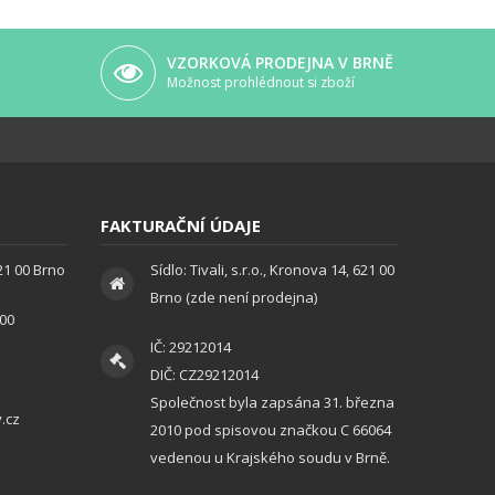
VZORKOVÁ PRODEJNA V BRNĚ
Možnost prohlédnout si zboží
FAKTURAČNÍ ÚDAJE
621 00 Brno
Sídlo: Tivali, s.r.o., Kronova 14, 621 00
Brno (zde není prodejna)
:00
IČ: 29212014
DIČ: CZ29212014
Společnost byla zapsána 31. března
.cz
2010 pod spisovou značkou C 66064
vedenou u Krajského soudu v Brně.