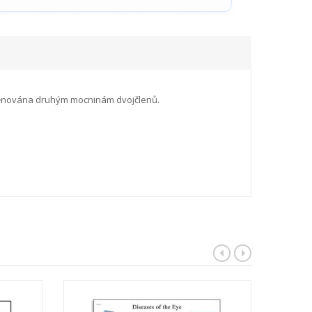
je věnována druhým mocninám dvojčlenů.