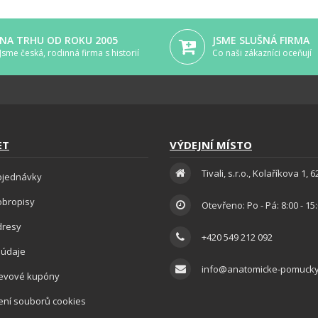
NA TRHU OD ROKU 2005
JSME SLUŠNÁ FIRMA
Jsme česká, rodinná firma s historií
Co naši zákazníci oceňují
ET
VÝDEJNÍ MÍSTO
Tivali, s.r.o., Kolaříkova 1, 
bjednávky
obropisy
Otevřeno: Po - Pá: 8:00 - 15
dresy
+420 549 212 092
 údaje
info@anatomicke-pomucky
levové kupóny
ení souborů cookies