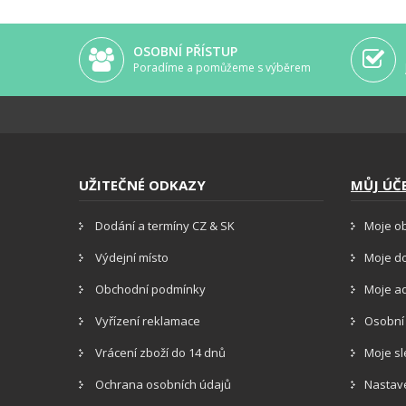
OSOBNÍ PŘÍSTUP
Poradíme a pomůžeme s výběrem
UŽITEČNÉ ODKAZY
MŮJ ÚČ
Dodání a termíny CZ & SK
Moje o
Výdejní místo
Moje d
Obchodní podmínky
Moje a
Vyřízení reklamace
Osobní
Vrácení zboží do 14 dnů
Moje s
Ochrana osobních údajů
Nastav