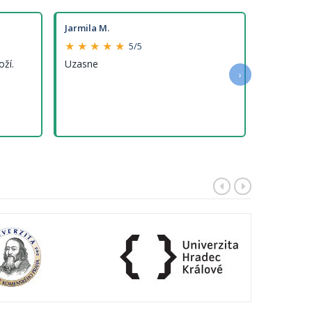
Jarmila M.
★ ★ ★ ★ ★
5/5
oží.
Uzasne
›