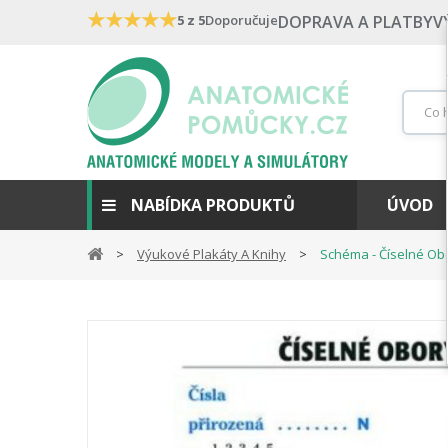
★
★
★
★
★
5 z 5
Doporučuje
DOPRAVA A PLATBY
V
NABÍDKA PRODUKTŮ
ÚVOD
Výukové Plakáty A Knihy
Schéma - Číselné Obo