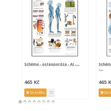
Schéma - osteoporóza - AJ -...
Schéma
-...
465 Kč
465 
Do košíku
Do 