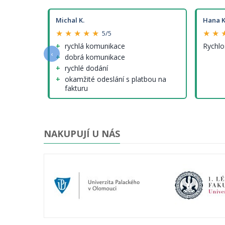
Michal K.
Hana K
★ ★ ★ ★ ★
★ ★ 
5/5
e a
rychlá komunikace
Rychlo
‹
dobrá komunikace
rychlé dodání
okamžité odeslání s platbou na
fakturu
nenalezl jsem (tedy krom cen
modelů, které ale nejsou jinde
lepší...)
NAKUPUJÍ U NÁS